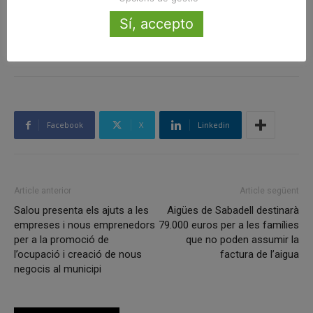
Sí, accepto
ETIQUETES
Ajuntament
desfibril·ladors
Mataró
platges
Facebook
X
Linkedin
Article anterior
Article següent
Salou presenta els ajuts a les
Aigües de Sabadell destinarà
empreses i nous emprenedors
79.000 euros per a les famílies
per a la promoció de
que no poden assumir la
l’ocupació i creació de nous
factura de l’aigua
negocis al municipi