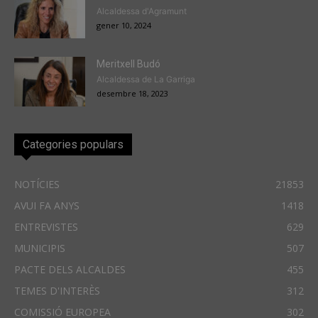
Alcaldessa d'Agramunt
gener 10, 2024
Meritxell Budó
Alcaldessa de La Garriga
desembre 18, 2023
Categories populars
NOTÍCIES
21853
AVUI FA ANYS
1418
ENTREVISTES
629
MUNICIPIS
507
PACTE DELS ALCALDES
455
TEMES D'INTERÈS
312
COMISSIÓ EUROPEA
302