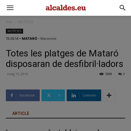
Inici
NOTÍCIES
NOTÍCIES
15.05.14
– MATARÓ
• Maresme
Totes les platges de Mataró
disposaran de desfibril·ladors
maig 15, 2014
1099
0
Facebook
X
Linkedin
ARTICLE