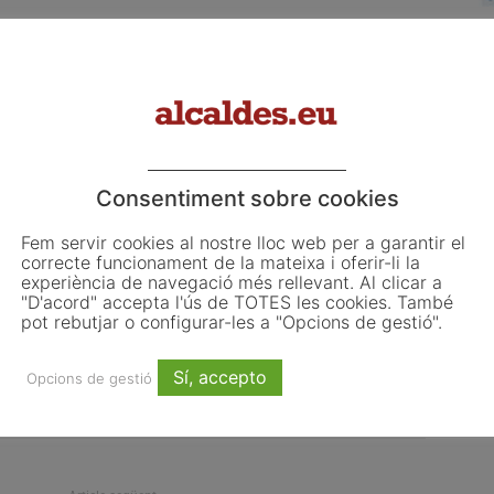
a Cerdanya ha valorat molt positivament l’aprovació de
a fer efectiva la integració a l’ATM de Barcelona i
diaris amb la capital catalana.
Consentiment sobre cookies
Fem servir cookies al nostre lloc web per a garantir el
l comarcal
Govern
Parlament
Regió7
transport públic
correcte funcionament de la mateixa i oferir-li la
experiència de navegació més rellevant. Al clicar a
"D'acord" accepta l'ús de TOTES les cookies. També
pot rebutjar o configurar-les a "Opcions de gestió".
Sí, accepto
Opcions de gestió
Email
WhatsApp