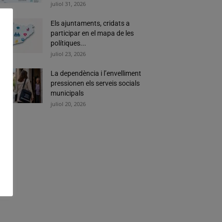
juliol 31, 2026
Els ajuntaments, cridats a
participar en el mapa de les
polítiques...
juliol 23, 2026
La dependència i l’envelliment
pressionen els serveis socials
municipals
juliol 20, 2026