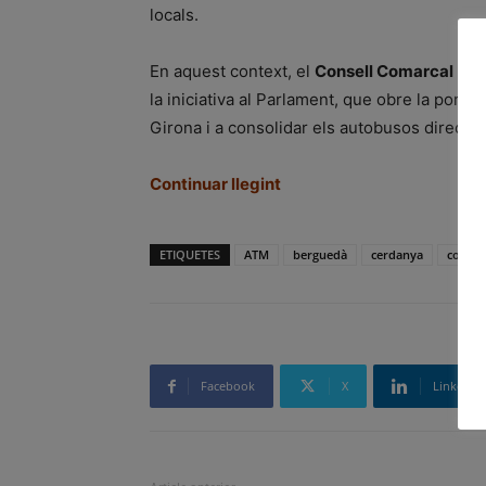
locals.
En aquest context, el
Consell Comarcal
de l
la iniciativa al Parlament, que obre la porta 
Girona i a consolidar els autobusos directes 
Continuar llegint
ETIQUETES
ATM
berguedà
cerdanya
consel
Facebook
X
Linkedin