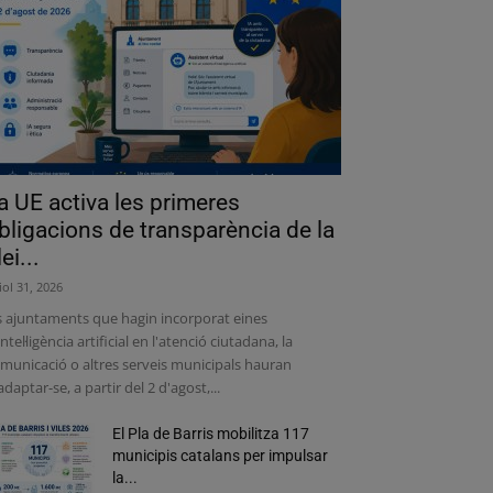
a UE activa les primeres
bligacions de transparència de la
lei...
liol 31, 2026
s ajuntaments que hagin incorporat eines
intel·ligència artificial en l'atenció ciutadana, la
municació o altres serveis municipals hauran
adaptar-se, a partir del 2 d'agost,...
El Pla de Barris mobilitza 117
municipis catalans per impulsar
la...