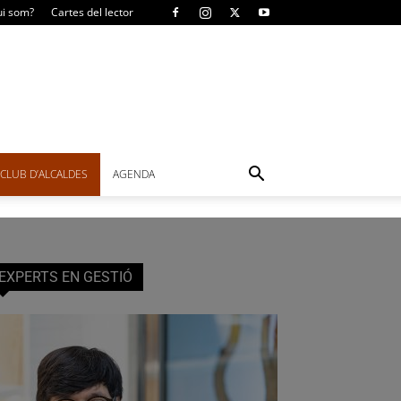
i som?
Cartes del lector
CLUB D’ALCALDES
AGENDA
EXPERTS EN GESTIÓ