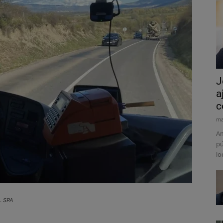
J
a
c
ma
Am
pú
lo
L SPA