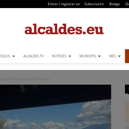
Entrar / registrar-se
Subscriure’s
Botiga
Qu
LOQUIS
ALCALDES TV
NOTÍCIES
MUNICIPIS
MÉS
Alcaldes
egrada al Berguedà i Barcelona