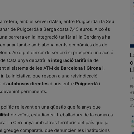
arretera, amb el servei d’Alsa, entre Puigcerdà i la Seu
, anar de Puigcerdà a Berga costa 7,45 euros. Això és
una barrera en la integració tarifària i la Cerdanya ha
eten anar també amb abonaments econòmics des de
elona. Això pot deixar de ser així si prospera una acció
L
nt de Catalunya debatrà la
integració tarifària
de
o
ment al sistema de les ATM de
Barcelona
i
Girona
i,
L
dà
. La iniciativa, que respon a una reivindicació
ju
s d’
autobusos directes
diaris entre
Puigcerdà
i
El
sdevenint permanents.
d'
co
d'
polític rellevant en una qüestió que fa anys que
litat
de veïns, estudiants i treballadors de la comarca.
rar la Cerdanya amb altres territoris del país que ja
 el greuge comparatiu que denuncien les institucions