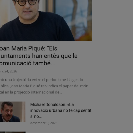
oan Maria Piqué: “Els
juntaments han entès que la
omunicació també...
rç 24, 2026
b una trajectòria entre el periodisme i la gestió
blica, Joan Maria Piqué reivindica el paper del món
cal en la projecció internacional de...
Michael Donaldson: «La
innovació urbana no té cap sentit
si no...
desembre 9, 2025