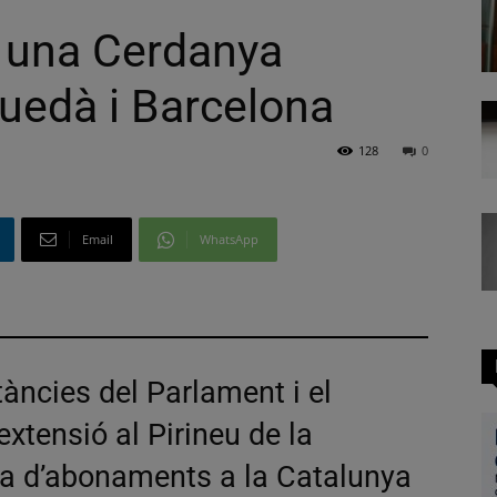
: una Cerdanya
guedà i Barcelona
128
0
Email
WhatsApp
tàncies del Parlament i el
xtensió al Pirineu de la
ferta d’abonaments a la Catalunya