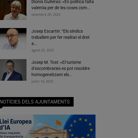
Dionís Guiteras: «En política falta
valentia per dir les coses com...
setembre 29, 2025
Josep Escartin: “Els síndics
treballem per fer realitat el dret
a...
agost 25, 2025
Josep M. Tost: «El turisme
d’escombraries es pot resoldre
homogeneïtzant els...
juliol 14, 2025
NOTÍCIES DELS AJUNTAMENTS