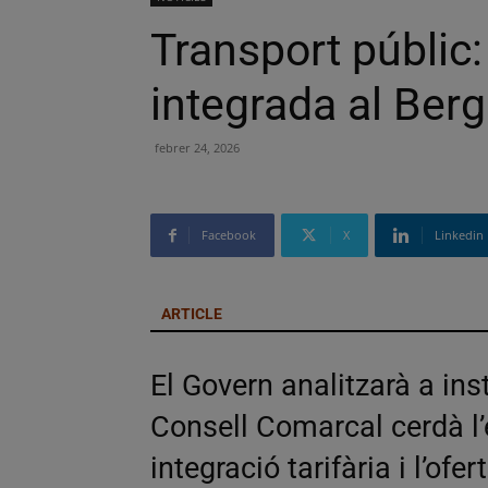
Transport públic
integrada al Ber
febrer 24, 2026
Facebook
X
Linkedin
ARTICLE
El Govern analitzarà a ins
Consell Comarcal cerdà l’e
integració tarifària i l’o