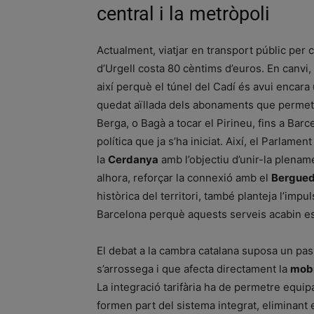
central i la metròpoli
Actualment, viatjar en transport públic per c
d’Urgell costa 80 cèntims d’euros. En canvi
així perquè el túnel del Cadí és avui encara 
quedat aïllada dels abonaments que perm
Berga, o Bagà a tocar el Pirineu, fins a Barc
política que ja s’ha iniciat. Així, el Parlame
la
Cerdanya
amb l’objectiu d’unir-la plena
alhora, reforçar la connexió amb el
Bergue
històrica del territori, també planteja l’impul
Barcelona perquè aquests serveis acabin e
El debat a la cambra catalana suposa un pas 
s’arrossega i que afecta directament la
mobi
La integració tarifària ha de permetre equipa
formen part del sistema integrat, eliminant