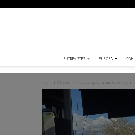
ENTREVISTES
EUROPA
COL·
Inici
NOTÍCIES
Transport públic: una Cerdanya int