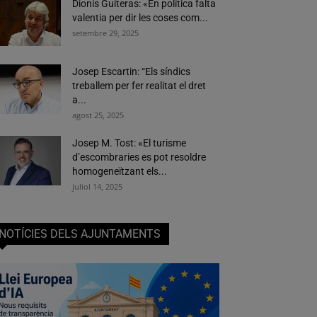
Dionís Guiteras: «En política falta
valentia per dir les coses com...
setembre 29, 2025
Josep Escartin: “Els síndics
treballem per fer realitat el dret
a...
agost 25, 2025
Josep M. Tost: «El turisme
d’escombraries es pot resoldre
homogeneïtzant els...
juliol 14, 2025
NOTÍCIES DELS AJUNTAMENTS