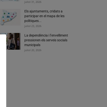
juliol 31, 2026
Els ajuntaments, cridats a
participar en el mapa de les
polítiques...
juliol 23, 2026
La dependència i l’envelliment
pressionen els serveis socials
municipals
juliol 20, 2026