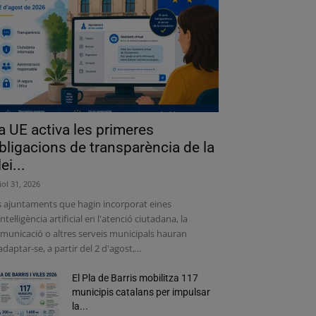
a UE activa les primeres
bligacions de transparència de la
lei...
liol 31, 2026
s ajuntaments que hagin incorporat eines
intel·ligència artificial en l'atenció ciutadana, la
municació o altres serveis municipals hauran
adaptar-se, a partir del 2 d'agost,...
El Pla de Barris mobilitza 117
municipis catalans per impulsar
la...