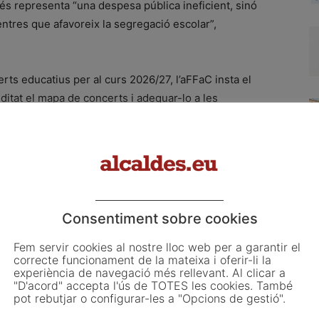
 representa “una despesa pública ineficient, sinó
ntres que afavoreix la segregació escolar”,
erts educatius per al curs 2026/27, l’aFFaC insta el
itat el mapa de concerts i adequar-lo a les
efensa que cal reduir els concerts sobrants i reforçar la
 sistema educatiu”. Demanen redistribuir recursos cap
centració d’alumnat amb situació de vulnerabilitat.
ó a revertir l’infrafinançament històric i a situar
cativa. “Cal trencar amb la idea que la renovació dels
Consentiment sobre cookies
ó política i jurídica que ha de servir per prioritzar la
ortir la xarxa pública”, destaca Lidón Gasull, directora de
Fem servir cookies al nostre lloc web per a garantir el
correcte funcionament de la mateixa i oferir-li la
experiència de navegació més rellevant. Al clicar a
"D'acord" accepta l'ús de TOTES les cookies. També
pot rebutjar o configurar-les a "Opcions de gestió".
MIC – Redacció