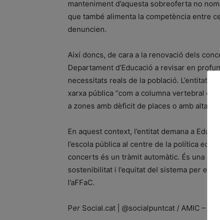
manteniment d’aquesta sobreoferta no només
que també alimenta la competència entre ce
denuncien.
Així doncs, de cara a la renovació dels conc
Departament d’Educació a revisar en profund
necessitats reals de la població. L’entitat d
xarxa pública “com a columna vertebral del
a zones amb dèficit de places o amb alta con
En aquest context, l’entitat demana a Educaci
l’escola pública al centre de la política edu
concerts és un tràmit automàtic. És una decisi
sostenibilitat i l’equitat del sistema per enf
l’aFFaC.
P
er
Social.cat | @socialpuntcat / AMIC – A