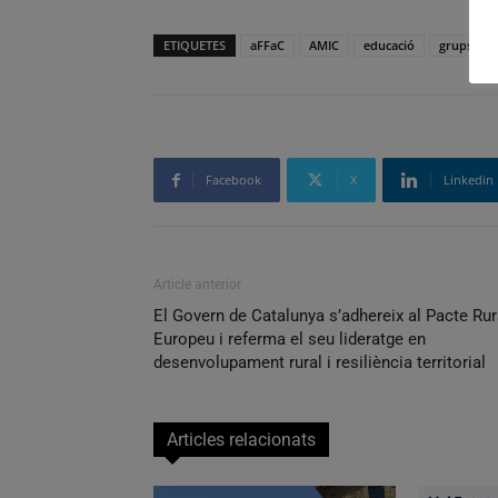
ETIQUETES
aFFaC
AMIC
educació
grups con
Facebook
X
Linkedin
Article anterior
El Govern de Catalunya s’adhereix al Pacte Rur
Europeu i referma el seu lideratge en
desenvolupament rural i resiliència territorial
Articles relacionats