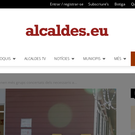
Entrar / registrar-se
Subscriure’s
Botiga
Qu
LOQUIS
ALCALDES TV
NOTÍCIES
MUNICIPIS
MÉS
Alcaldes
enen més grups concertats dels necessaris a...