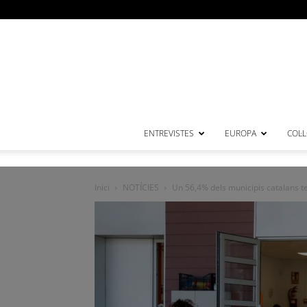
ENTREVISTES
EUROPA
COL·
Inici
NOTÍCIES
Un 56,4% dels municipis catalans t