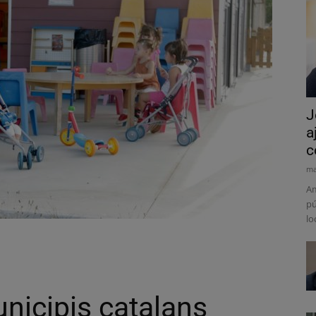
J
a
c
ma
Am
pú
lo
nicipis catalans