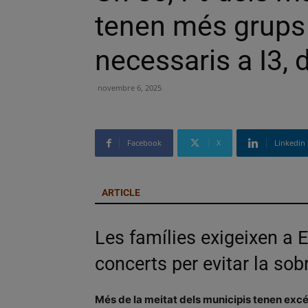
tenen més grups 
necessaris a I3, 
novembre 6, 2025
Facebook
X
Linkedin
ARTICLE
Les famílies exigeixen a 
concerts per evitar la so
Més de la meitat dels municipis tenen exc