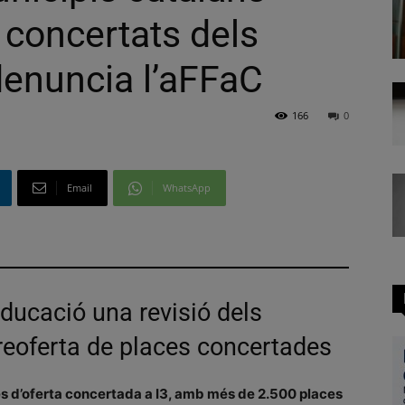
concertats dels
denuncia l’aFFaC
166
0
Email
WhatsApp
Educació una revisió dels
breoferta de places concertades
és d’oferta concertada a I3, amb més de 2.500 places