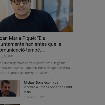
oan Maria Piqué: “Els
juntaments han entès que la
omunicació també...
rç 24, 2026
b una trajectòria entre el periodisme i la gestió
blica, Joan Maria Piqué reivindica el paper del món
cal en la projecció internacional de...
Michael Donaldson: «La
innovació urbana no té cap sentit
si no...
desembre 9, 2025