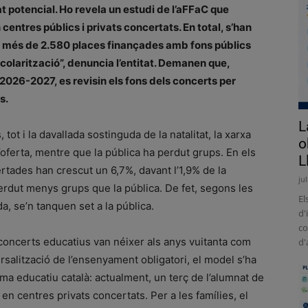
 potencial. Ho revela un estudi de l’aFFaC que
entres públics i privats concertats. En total, s’han
a més de 2.580 places finançades amb fons públics
colarització”, denuncia l’entitat. Demanen que,
 2026-2027, es revisin els fons dels concerts per
s.
L
tot i la davallada sostinguda de la natalitat, la xarxa
o
oferta, mentre que la pública ha perdut grups. En els
L
ertades han crescut un 6,7%, davant l’1,9% de la
ju
perdut menys grups que la pública. De fet, segons les
El
, se’n tanquen set a la pública.
d'
co
concerts educatius van néixer als anys vuitanta com
d'
rsalització de l’ensenyament obligatori, el model s’ha
ema educatiu català: actualment, un terç de l’alumnat de
 en centres privats concertats. Per a les famílies, el