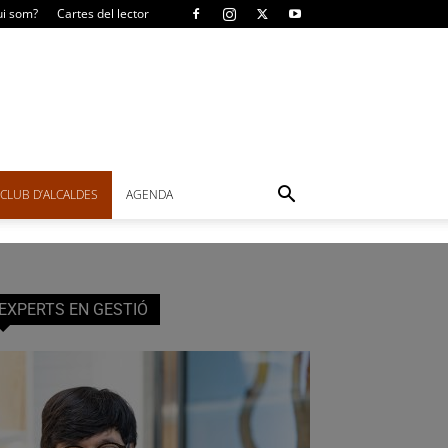
i som?
Cartes del lector
CLUB D’ALCALDES
AGENDA
EXPERTS EN GESTIÓ