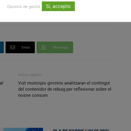
Sí, accepto
Opcions de gestió
certats
municipis
places concertades
Email
WhatsApp
Article següent
al
Vuit municipis gironins analitzaran el contingut
del contenidor de rebuig per reflexionar sobre el
nostre consum