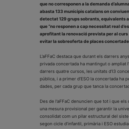
que no corresponen a la demanda d’alumnat
abasta 133 municipis catalans on conviuen c
detectat 129 grups sobrants, equivalents 
que “no responen a cap necessitat real d’es
aprofitant la renovació prevista per al curs
evitar la sobreoferta de places concertade
L’aFFaC destaca que durant els darrers anys, 
privada concertada ha mantingut o ampliat l’
darrers quatre cursos, les unitats d’I3 conc
pública, i a primer d’ESO la concertada ha 
dades, per cada grup que tanca la concertada
Des de l’aFFaC denuncien que tot i que els 
una mesura provisional per garantir la unive
consolidat com un pilar estructural del sist
segon cicle d’infantil, primària i ESO estudia