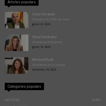
Articles populars
Victor Ferrando
President de l'EMD de Jesús
gener 22, 2024
Sílvia Fernández
Alcaldessa d'Agramunt
gener 10, 2024
Meritxell Budó
Alcaldessa de La Garriga
desembre 18, 2023
Categories populars
NOTÍCIES
21851