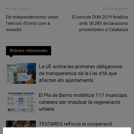
Article anterior
Article següent
Els independentistes veten
El període DUN 2019 finalitza
l’elecció d’Iceta com a
amb 50.283 declaracions
senador
presentades a Catalunya
Articles relacionats
La UE activa les primeres obligacions
de transparència de la Llei d’IA que
afecten els ajuntaments
El Pla de Barris mobilitza 117 municipis
catalans per impulsar la regeneració
urbana
TESTAREG reforça la cooperació
transfronterera per impulsar el relleu