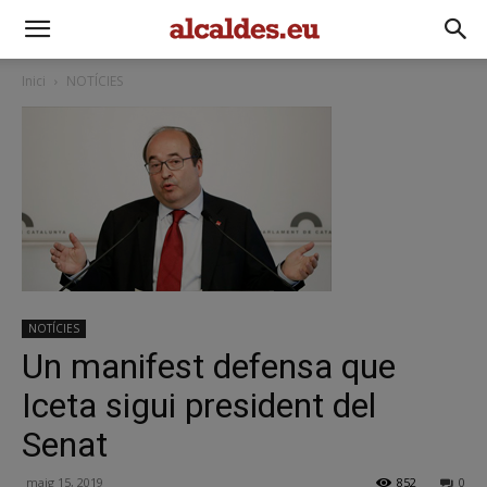
Inici
NOTÍCIES
NOTÍCIES
Un manifest defensa que
Iceta sigui president del
Senat
maig 15, 2019
852
0