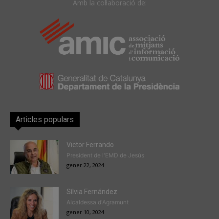
Amb la col·laboració de:
Articles populars
Victor Ferrando
President de l'EMD de Jesús
gener 22, 2024
Sílvia Fernández
Alcaldessa d'Agramunt
gener 10, 2024