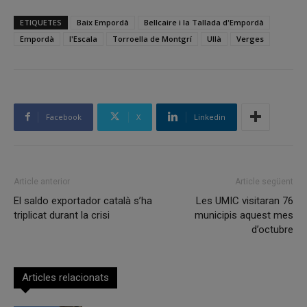
ETIQUETES
Baix Empordà
Bellcaire i la Tallada d'Empordà
Empordà
l'Escala
Torroella de Montgrí
Ullà
Verges
Facebook
X
Linkedin
Article anterior
Article següent
El saldo exportador català s’ha
Les UMIC visitaran 76
triplicat durant la crisi
municipis aquest mes
d’octubre
Articles relacionats