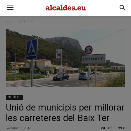
Inici
NOTÍCIES
NOTÍCIES
Unió de municipis per millorar
les carreteres del Baix Ter
octubre 3, 2016
981
0