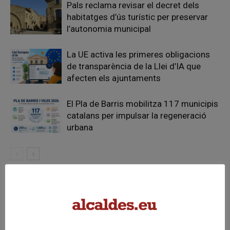
Pals reclama revisar el decret dels
habitatges d’ús turístic per preservar
l’autonomia municipal
La UE activa les primeres obligacions
de transparència de la Llei d’IA que
afecten els ajuntaments
El Pla de Barris mobilitza 117 municipis
catalans per impulsar la regeneració
urbana
FER UN COMENTARI