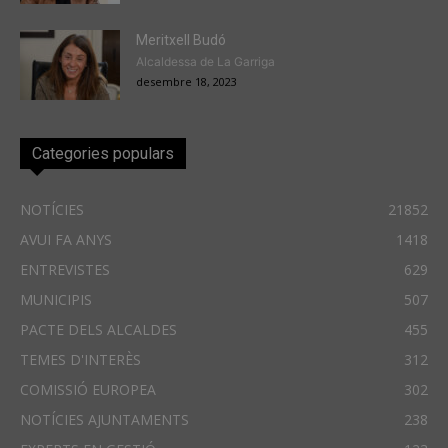
Meritxell Budó
Alcaldessa de La Garriga
desembre 18, 2023
Categories populars
NOTÍCIES
21852
AVUI FA ANYS
1418
ENTREVISTES
629
MUNICIPIS
507
PACTE DELS ALCALDES
455
TEMES D'INTERÈS
312
COMISSIÓ EUROPEA
302
NOTÍCIES AJUNTAMENTS
238