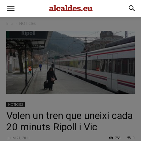
Inici
NOTÍCIES
NOTÍCIES
Volen un tren que uneixi cada
20 minuts Ripoll i Vic
juliol 21, 2011
758
0