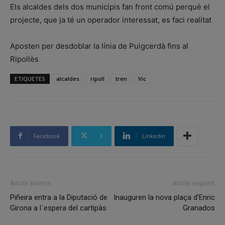
Els alcaldes dels dos municipis fan front comú perquè el
projecte, que ja té un operador interessat, es faci realitat
Aposten per desdoblar la línia de Puigcerdà fins al
Ripollès
ETIQUETES
alcaldes
ripoll
tren
Vic
Facebook
X
Linkedin
Article anterior
Article següent
Piñeira entra a la Diputació de
Inauguren la nova plaça d’Enric
Girona a l´espera del cartipàs
Granados