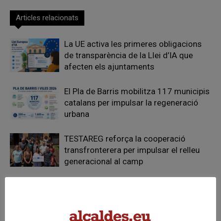
Articles relacionats
La UE activa les primeres obligacions
de transparència de la Llei d’IA que
afecten els ajuntaments
El Pla de Barris mobilitza 117 municipis
catalans per impulsar la regeneració
urbana
TESTAREG reforça la cooperació
transfronterera per impulsar el relleu
generacional al camp
FER UN COMENTARI