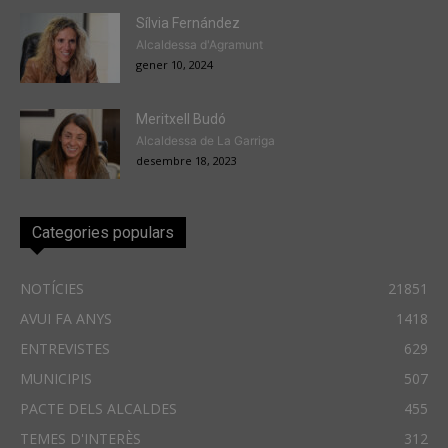
Sílvia Fernández
Alcaldessa d'Agramunt
gener 10, 2024
Meritxell Budó
Alcaldessa de La Garriga
desembre 18, 2023
Categories populars
NOTÍCIES
21851
AVUI FA ANYS
1418
ENTREVISTES
629
MUNICIPIS
507
PACTE DELS ALCALDES
455
TEMES D'INTERÈS
312