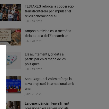
TESTAREG reforça la cooperació
transfronterera per impulsar el
relleu generacional al...
juliol 29, 2026
Amposta reivindica la memòria
de la batalla de l’Ebre amb un...
juliol 28, 2026
Els ajuntaments, cridats a
participar en el mapa de les
polítiques...
juliol 23, 2026
Sant Cugat del Vallès reforça la
seva projecció internacional amb
una...
juliol 21, 2026
La dependència i l’envelliment
pressionen els serveis socials