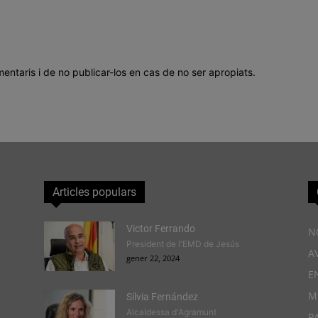
mentaris i de no publicar-los en cas de no ser apropiats.
Articles populars
Victor Ferrando
N
President de l'EMD de Jesús
A
gener 22, 2024
E
M
Sílvia Fernández
Alcaldessa d'Agramunt
P