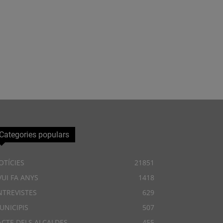
Categories populars
OTÍCIES
21851
VUI FA ANYS
1418
NTREVISTES
629
UNICIPIS
507
ACTE DELS ALCALDES
455