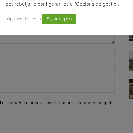
pot rebutjar o configurar-les a "Opcions de gestió".
Sí, accepto
Opcions de gestió
i el lloc web en aquest navegador per a la propera vegada