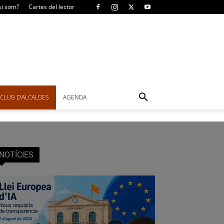
i som?
Cartes del lector
CLUB D’ALCALDES
AGENDA
NOTÍCIES