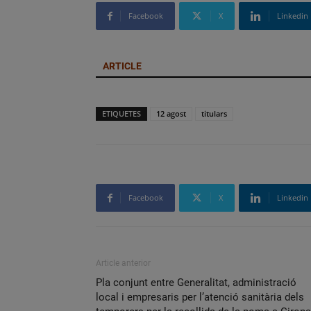
Facebook
X
Linkedin
ARTICLE
ETIQUETES
12 agost
titulars
Facebook
X
Linkedin
Article anterior
Pla conjunt entre Generalitat, administració
local i empresaris per l’atenció sanitària dels