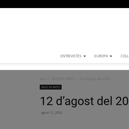
ENTREVISTES
EUROPA
COL·
Inici
AVUI FA ANYS
12 d’agost del 2020
AVUI FA ANYS
12 d’agost del 2
agost 12, 2020