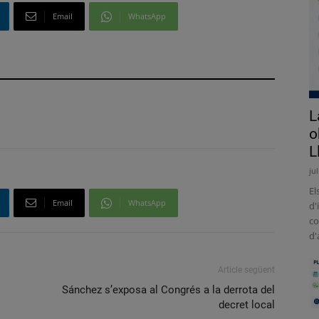
Email
WhatsApp
L
o
L
ju
El
Email
WhatsApp
d'
co
d'
Article següent
Sánchez s’exposa al Congrés a la derrota del
decret local