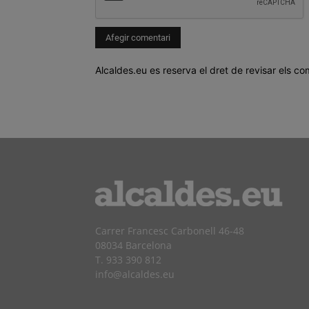
Alcaldes.eu es reserva el dret de revisar els co
Carrer Francesc Carbonell 46-48
08034 Barcelona
T. 933 390 812
info@alcaldes.eu