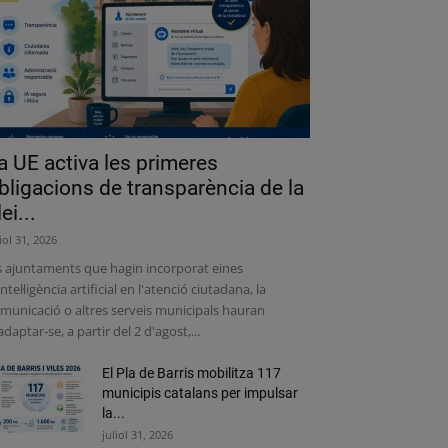
a UE activa les primeres
bligacions de transparència de la
lei...
liol 31, 2026
s ajuntaments que hagin incorporat eines
intel·ligència artificial en l'atenció ciutadana, la
municació o altres serveis municipals hauran
adaptar-se, a partir del 2 d'agost,...
El Pla de Barris mobilitza 117
municipis catalans per impulsar
la...
juliol 31, 2026