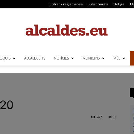
Entrar / registrar-se
Subscriure’s
Botiga
Qu
LOQUIS
ALCALDES TV
NOTÍCIES
MUNICIPIS
MÉS
Alcaldes
020
747
0