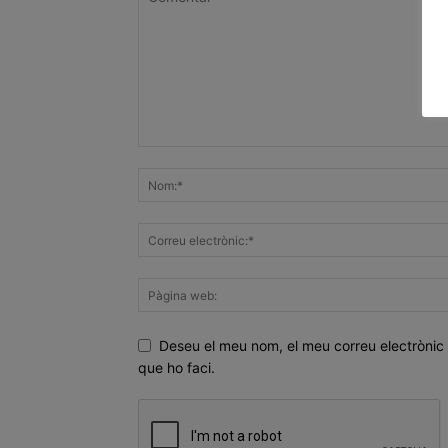
Deseu el meu nom, el meu correu electrònic 
que ho faci.