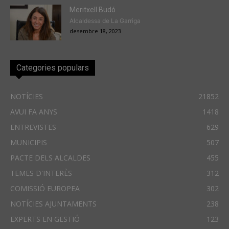
Meritxell Budó
Alcaldessa de La Garriga
desembre 18, 2023
Categories populars
NOTÍCIES
21852
AVUI FA ANYS
1418
ENTREVISTES
629
MUNICIPIS
507
PACTE DELS ALCALDES
455
TEMES D'INTERÈS
312
COMISSIÓ EUROPEA
302
NOTÍCIES AJUNTAMENTS
238
EXPERTS EN GESTIÓ
123