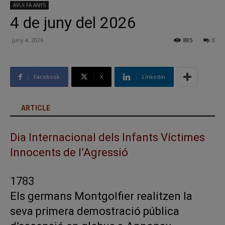
AVUI FA ANYS
4 de juny del 2026
juny 4, 2026
885
0
Facebook
X
Linkedin
ARTICLE
Dia Internacional dels Infants Víctimes
Innocents de l’Agressió
1783
Els germans Montgolfier realitzen la
seva primera demostració pública