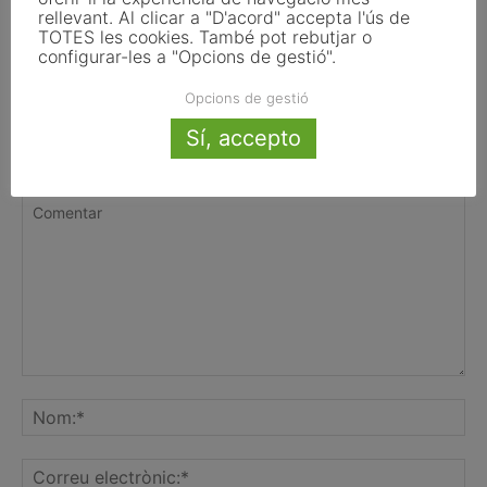
de transparència de la Llei d’IA que
rellevant. Al clicar a "D'acord" accepta l'ús de
TOTES les cookies. També pot rebutjar o
afecten els ajuntaments
configurar-les a "Opcions de gestió".
Opcions de gestió
Sí, accepto
FER UN COMENTARI