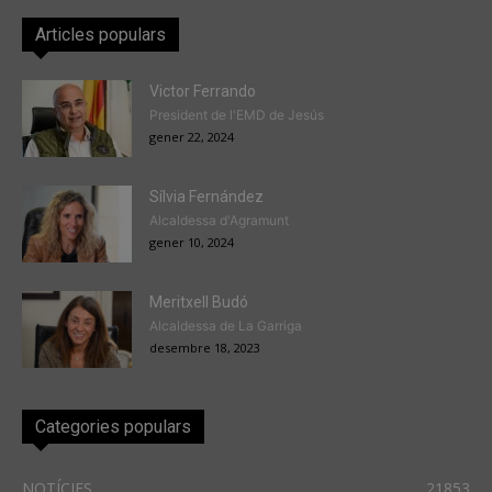
Articles populars
Victor Ferrando
President de l'EMD de Jesús
gener 22, 2024
Sílvia Fernández
Alcaldessa d'Agramunt
gener 10, 2024
Meritxell Budó
Alcaldessa de La Garriga
desembre 18, 2023
Categories populars
NOTÍCIES
21853