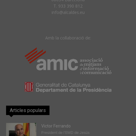
T. 933 390 812
info@alcaldes.eu
Amb la col·laboració de:
Articles populars
Victor Ferrando
President de l'EMD de Jesús