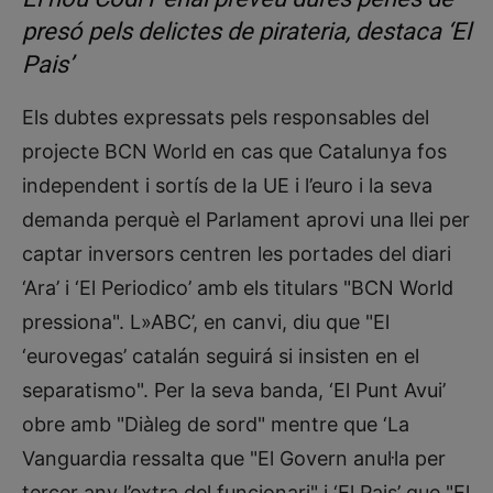
presó pels delictes de pirateria, destaca ‘El
Pais’
Els dubtes expressats pels responsables del
projecte BCN World en cas que Catalunya fos
independent i sortís de la UE i l’euro i la seva
demanda perquè el Parlament aprovi una llei per
captar inversors centren les portades del diari
‘Ara’ i ‘El Periodico’ amb els titulars "BCN World
pressiona". L»ABC’, en canvi, diu que "El
‘eurovegas’ catalán seguirá si insisten en el
separatismo". Per la seva banda, ‘El Punt Avui’
obre amb "Diàleg de sord" mentre que ‘La
Vanguardia ressalta que "El Govern anul·la per
tercer any l’extra del funcionari" i ‘El Pais’ que "El