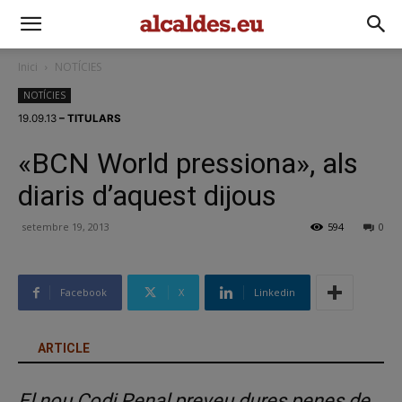
Inici
NOTÍCIES
NOTÍCIES
19.09.13
– TITULARS
«BCN World pressiona», als
diaris d’aquest dijous
setembre 19, 2013
594
0
Facebook
X
Linkedin
ARTICLE
El nou Codi Penal preveu dures penes de