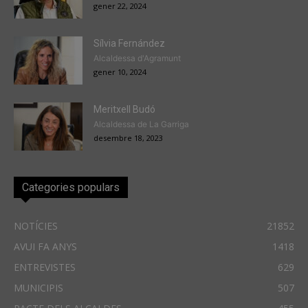
gener 22, 2024
Sílvia Fernández
Alcaldessa d'Agramunt
gener 10, 2024
Meritxell Budó
Alcaldessa de La Garriga
desembre 18, 2023
Categories populars
NOTÍCIES
21852
AVUI FA ANYS
1418
ENTREVISTES
629
MUNICIPIS
507