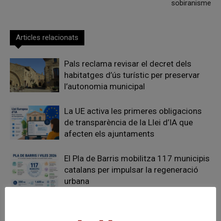
sobiranisme
Articles relacionats
Pals reclama revisar el decret dels
habitatges d’ús turístic per preservar
l’autonomia municipal
La UE activa les primeres obligacions
de transparència de la Llei d’IA que
afecten els ajuntaments
El Pla de Barris mobilitza 117 municipis
catalans per impulsar la regeneració
urbana