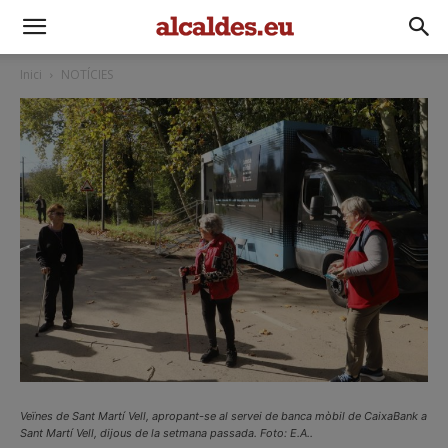
Inici
NOTÍCIES
Veïnes de Sant Martí Vell, apropant-se al servei de banca mòbil de CaixaBank a
Sant Martí Vell, dijous de la setmana passada. Foto: E.A..