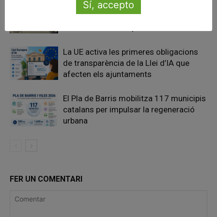
Sí, accepto
Pals reclama revisar el decret dels
habitatges d’ús turístic per preservar
l’autonomia municipal
La UE activa les primeres obligacions
de transparència de la Llei d’IA que
afecten els ajuntaments
El Pla de Barris mobilitza 117 municipis
catalans per impulsar la regeneració
urbana
FER UN COMENTARI