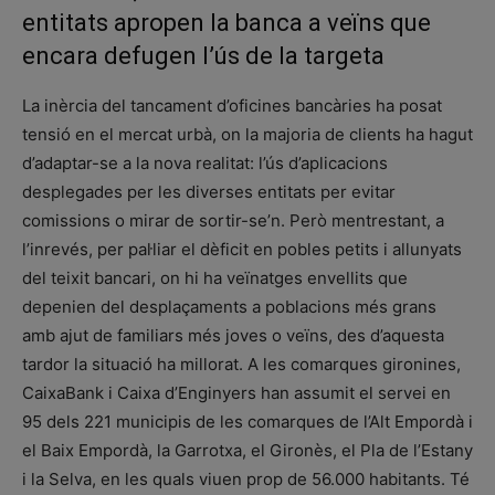
entitats apropen la banca a veïns que
encara defugen l’ús de la targeta
La inèrcia del tancament d’oficines bancàries ha posat
tensió en el mercat urbà, on la majoria de clients ha hagut
d’adaptar-se a la nova realitat: l’ús d’aplicacions
desplegades per les diverses entitats per evitar
comissions o mirar de sortir-se’n. Però mentrestant, a
l’inrevés, per pal·liar el dèficit en pobles petits i allunyats
del teixit bancari, on hi ha veïnatges envellits que
depenien del desplaçaments a poblacions més grans
amb ajut de familiars més joves o veïns, des d’aquesta
tardor la situació ha millorat. A les comarques gironines,
CaixaBank i Caixa d’Enginyers han assumit el servei en
95 dels 221 municipis de les comarques de l’Alt Empordà i
el Baix Empordà, la Garrotxa, el Gironès, el Pla de l’Estany
i la Selva, en les quals viuen prop de 56.000 habitants. Té