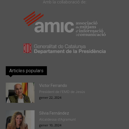
Amb la col·laboració de:
Articles populars
Victor Ferrando
President de l'EMD de Jesús
gener 22, 2024
Sílvia Fernández
Alcaldessa d'Agramunt
gener 10, 2024