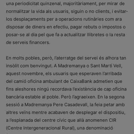
una periodicitat quinzenal, majoritàriament, per mirar de
normalitzar la vida als usuaris, siguin o no clients, i evitar-
los desplaçaments per a operacions rutinàries com ara
disposar de diners en efectiu, pagar rebuts o impostos o
posar-se al dia pel que fa a actualitzar llibretes o la resta
de serveis financers.
En molts pobles, però, l’aterratge del servei és alhora tan
insòlit com benvingut. A Madremanya o Sant Martí Vell,
aquest novembre, els usuaris que esperaven l’arribada
del camió oficina ambulant de CaixaBank admetien que
fins aleshores ningú recordava l’existència de cap oficina
bancària estable al poble. Però l’agraeixen. En la segona
sessió a Madremanya Pere Casadevall, la feia petar amb
altres veïns mentre acabaven de desplegar el dispositiu,
a l’esplanada del centre cívic que allà anomenen CIR
(Centre Intergeneracional Rural), una denominació