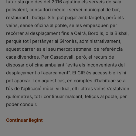
futurista que des del 2016 aglutina els serveis de sala
polivalent, consultori mèdic i servei municipal de bar,
restaurant i botiga. S’hi pot pagar amb targeta, però els
veïns, sense oficina al poble, se les empesquen per
recórrer al desplaçament fins a Celrà, Bordils, o la Bisbal,
perquè tot i pertànyer al Gironès, administrativament,
aquest darrer és el seu mercat setmanal de referència
cada divendres. Per Casadevall, però, el recurs de
disposar d’oficina ambulant “evita els inconvenients del
desplaçament o l’aparcament”. El CIR és accessible i s’hi
pot aparcar. I en aquest cas, en comptes d’habituar-se a
l’ús de l’aplicació mòbil virtual, ell i altres veïns s’estalvien
quilòmetres, tot i continuar maldant, feliços al poble, per
poder conduir.
Continuar llegint