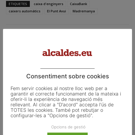
ETIQUETES
caixa d'enginyers
CaixaBank
caixers automàtics
El Punt Avui
Madremanya
Facebook
X
Linkedin
Article anterior
Article següent
Consentiment sobre cookies
Montfalcó murallat
La Diputació de Lleida posa en
Fem servir cookies al nostre lloc web per a
valor l’escola rural com un
garantir el correcte funcionament de la mateixa i
actiu per afavorir l’arrelament
oferir-li la experiència de navegació més
als pobles
rellevant. Al clicar a "D'acord" accepta l'ús de
TOTES les cookies. També pot rebutjar o
configurar-les a "Opcions de gestió".
Articles relacionats
Opcions de gestió