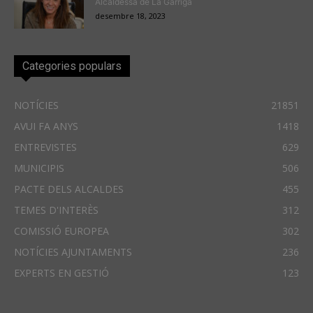
Alcaldessa de La Garriga
desembre 18, 2023
Categories populars
NOTÍCIES
21851
AVUI FA ANYS
1418
ENTREVISTES
629
MUNICIPIS
506
PACTE DELS ALCALDES
455
TEMES D'INTERÈS
312
COMISSIÓ EUROPEA
302
NOTÍCIES AJUNTAMENTS
236
EXPERTS EN GESTIÓ
123