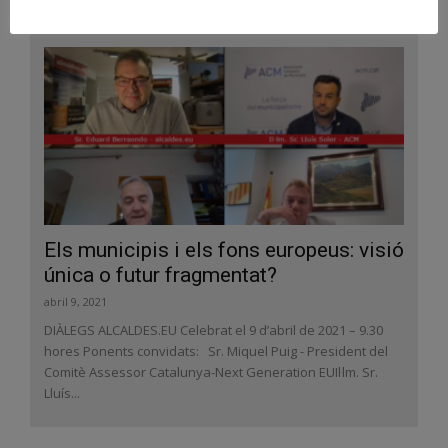
Els municipis i els fons europeus: visió
única o futur fragmentat?
abril 9, 2021
DIÀLEGS ALCALDES.EU Celebrat el 9 d’abril de 2021 – 9.30
hores Ponents convidats: Sr. Miquel Puig - President del
Comitè Assessor Catalunya-Next Generation EUIl·lm. Sr.
Lluís...