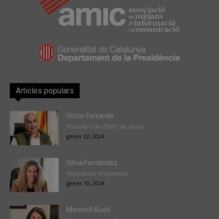
Articles populars
Victor Ferrando
President de l'EMD de Jesús
gener 22, 2024
Sílvia Fernández
Alcaldessa d'Agramunt
gener 10, 2024
Meritxell Budó