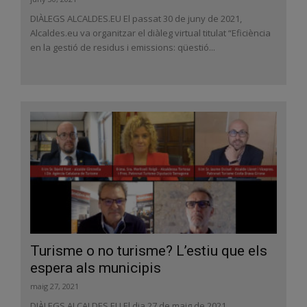
DIÀLEGS ALCALDES.EU El passat 30 de juny de 2021,
Alcaldes.eu va organitzar el diàleg virtual titulat “Eficiència
en la gestió de residus i emissions: qüestió...
Turisme o no turisme? L’estiu que els
espera als municipis
maig 27, 2021
DIÀLEGS ALCALDES.EU El dia 27 de maig de 2021,