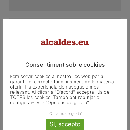
Consentiment sobre cookies
Fem servir cookies al nostre lloc web per a
Cicle «Alcaldes i universitat» amb
garantir el correcte funcionament de la mateixa i
oferir-li la experiència de navegació més
Pilar Díaz, alcaldessa d’Esplugues de
rellevant. Al clicar a "D'acord" accepta l'ús de
Llobregat
TOTES les cookies. També pot rebutjar o
configurar-les a "Opcions de gestió".
abril 26, 2021
El cicle "Alcaldes i universitat" proposa una visió inèdita,
Opcions de gestió
directa i propera de la feina i les vivències dels nostres
Sí, accepto
alcaldes i alcaldesses. És...