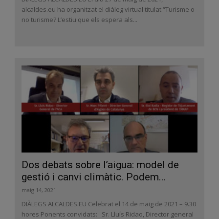
alcaldes.eu ha organitzat el diàleg virtual titulat “Turisme o
no turisme? L’estiu que els espera als...
Dos debats sobre l’aigua: model de
gestió i canvi climàtic. Podem...
maig 14, 2021
DIÀLEGS ALCALDES.EU Celebrat el 14 de maig de 2021 – 9.30
hores Ponents convidats: Sr. Lluís Ridao, Director general