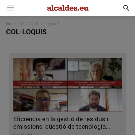
Inici
COL·LOQUIS
Pàgina 7
COL·LOQUIS
Eficiència en la gestió de residus i
emissions: qüestió de tecnologia...
juny 30, 2021