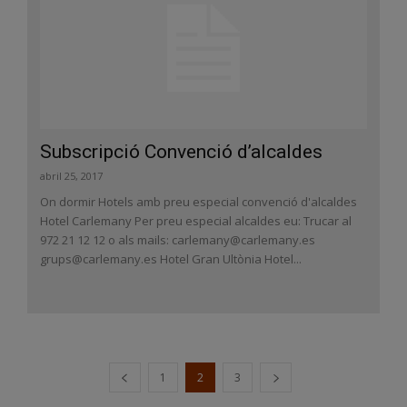
Subscripció Convenció d’alcaldes
abril 25, 2017
On dormir Hotels amb preu especial convenció d'alcaldes
Hotel Carlemany Per preu especial alcaldes eu: Trucar al
972 21 12 12 o als mails: carlemany@carlemany.es
grups@carlemany.es Hotel Gran Ultònia Hotel...
1
2
3