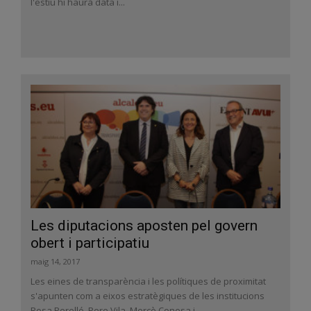
l'estiu hi haurà data i...
Les diputacions aposten pel govern
obert i participatiu
maig 14, 2017
Les eines de transparència i les polítiques de proximitat
s'apunten com a eixos estratègiques de les institucions
Rosa Perelló, Pere Vila, Mercè Conesa i...