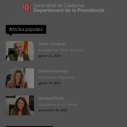
Articles populars
Victor Ferrando
President de l'EMD de Jesús
gener 22, 2024
Sílvia Fernández
Alcaldessa d'Agramunt
gener 10, 2024
Meritxell Budó
Alcaldessa de La Garriga
desembre 18, 2023