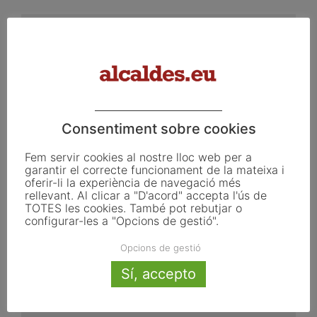
Consentiment sobre cookies
Fem servir cookies al nostre lloc web per a
CONVENCIÓ NACIONAL D’ALCALDES
garantir el correcte funcionament de la mateixa i
oferir-li la experiència de navegació més
2017Programa General
rellevant. Al clicar a "D'acord" accepta l'ús de
maig 3, 2017
TOTES les cookies. També pot rebutjar o
configurar-les a "Opcions de gestió".
GIRONA, 12-13 de maig de 2017 Alcaldes.eu us convida a la
Convenció Nacional d’Alcaldes de Catalunya. Un espai únic
Opcions de gestió
per a...
Sí, accepto