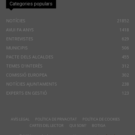
Categories populars
NOTÍCIES
21852
AVUI FA ANYS
1418
ENTREVISTES
629
MUNICIPIS
506
PACTE DELS ALCALDES
455
TEMES D'INTERÈS
312
COMISSIÓ EUROPEA
302
NOTÍCIES AJUNTAMENTS
238
EXPERTS EN GESTIÓ
123
AVÍS LEGAL
POLÍTICA DE PRIVACITAT
POLÍTICA DE COOKIES
CARTES DEL LECTOR
QUI SOM?
BOTIGA