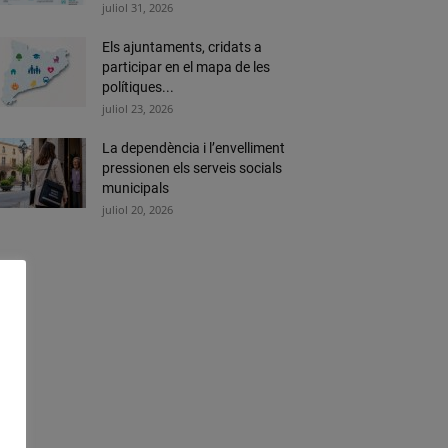
juliol 31, 2026
Els ajuntaments, cridats a
participar en el mapa de les
polítiques...
juliol 23, 2026
La dependència i l’envelliment
pressionen els serveis socials
municipals
juliol 20, 2026