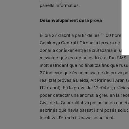
panells informatius.
Desenvolupament de la prova
El dia 27 d’abril a partir de les 11.00 hores 
Catalunya Central i Girona la tercera de les 4
donar a conèixer entre la ciutadania el sistem
missatge que es rep no es tracta d’un SMS,
molt estrident que no finalitza fins que l’usu
27 indicarà que és un missatge de prova per
realitzat proves a Lleida, Alt Pirineu i Aran
(12 d’abril). En la prova del 12 d’abril, gràc
poder detectar una anomalia greu en la rec
Civil de la Generalitat va posar-ho en conei
esbrinés què havia passat i s’hi posés soluc
localitzat l’errada i s’havia solucionat.