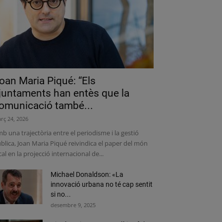
oan Maria Piqué: “Els
juntaments han entès que la
omunicació també...
rç 24, 2026
b una trajectòria entre el periodisme i la gestió
blica, Joan Maria Piqué reivindica el paper del món
cal en la projecció internacional de...
Michael Donaldson: «La
innovació urbana no té cap sentit
si no...
desembre 9, 2025