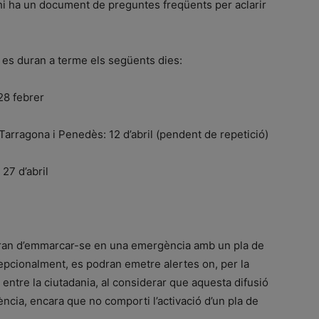
 hi ha un document de preguntes freqüents per aclarir
 es duran a terme els següents dies:
 28 febrer
arragona i Penedès: 12 d’abril (pendent de repetició)
27 d’abril
auran d’emmarcar-se en una emergència amb un pla de
xcepcionalment, es podran emetre alertes on, per la
 entre la ciutadania, al considerar que aquesta difusió
ència, encara que no comporti l’activació d’un pla de