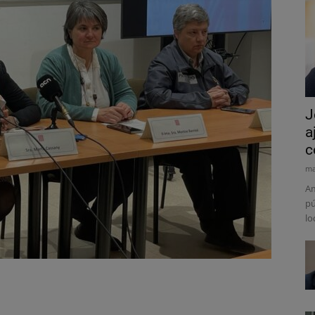
J
a
c
ma
Am
pú
lo