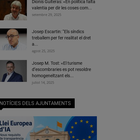
Dionís Guiteras: «En política falta
valentia per dir les coses com...
setembre 29, 2025
Josep Escartin: “Els síndics
treballem per fer realitat el dret
a...
agost 25, 2025
Josep M. Tost: «El turisme
d’escombraries es pot resoldre
homogeneïtzant els...
juliol 14, 2025
NOTÍCIES DELS AJUNTAMENTS