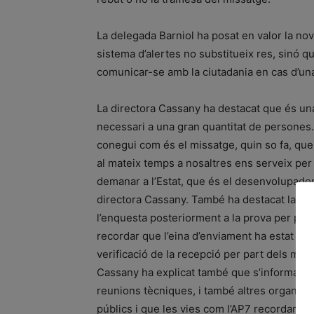
La delegada Barniol ha posat en valor la no
sistema d’alertes no substitueix res, sinó qu
comunicar-se amb la ciutadania en cas d’u
La directora Cassany ha destacat que és una
necessari a una gran quantitat de persones. 
conegui com és el missatge, quin so fa, que é
al mateix temps a nosaltres ens serveix per
demanar a l’Estat, que és el desenvolupador 
directora Cassany. També ha destacat la imp
l’enquesta posteriorment a la prova per pode
recordar que l’eina d’enviament ha estat des
verificació de la recepció per part dels mòbi
Cassany ha explicat també que s’informarà t
reunions tècniques, i també altres organism
públics i que les vies com l’AP7 recordaran 