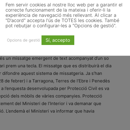
Fem servir cookies al nostre lloc web per a garantir el
correcte funcionament de la mateixa i oferir-li la
experiència de navegació més rellevant. Al clicar a
"D'acord" accepta l'ús de TOTES les cookies. També
pot rebutjar o configurar-les a "Opcions de gestió".
es durà a terme als territoris de les vegueries de la
Sí, accepto
Opcions de gestió
 proves que es realitzaran a tot el territori català per
a d’alertes de protecció civil a la població. El
 és un missatge emergent de text acompanyat d’un so
ari prem una tecla. El missatge que es distribuirà el dia
 difondre aquest sistema de missatgeria. Ja s’han
 (28 de febrer) i a Tarragona, Terres de l’Ebre i Penedès
ies a l’enquesta desenvolupada per Protecció Civil es va
epció dels mòbils de vàries companyies. Protecció
xement del Ministeri de l’Interior i va demanar que
ió. L’endemà el Ministeri va informar que havia