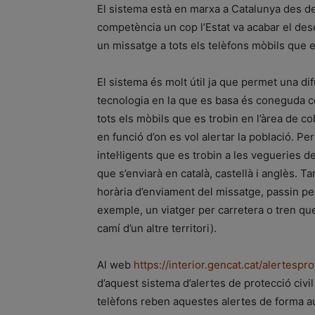
El sistema està en marxa a Catalunya des de 
competència un cop l’Estat va acabar el de
un missatge a tots els telèfons mòbils que 
El sistema és molt útil ja que permet una di
tecnologia en la que es basa és coneguda c
tots els mòbils que es trobin en l’àrea de
en funció d’on es vol alertar la població. Per 
intel·ligents que es trobin a les vegueries 
que s’enviarà en català, castellà i anglès. T
horària d’enviament del missatge, passin per
exemple, un viatger per carretera o tren que
camí d’un altre territori).
Al web
https://interior.gencat.cat/alertespro
d’aquest sistema d’alertes de protecció civil
telèfons reben aquestes alertes de forma aut