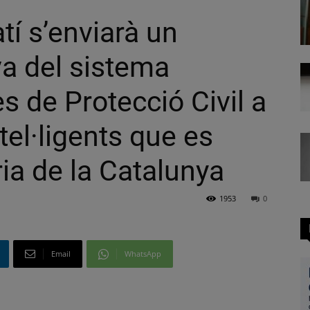
atí s’enviarà un
a del sistema
s de Protecció Civil a
tel·ligents que es
ria de la Catalunya
1953
0
Email
WhatsApp