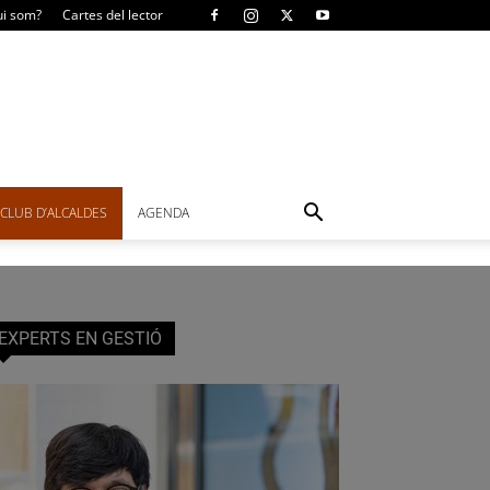
i som?
Cartes del lector
CLUB D’ALCALDES
AGENDA
EXPERTS EN GESTIÓ