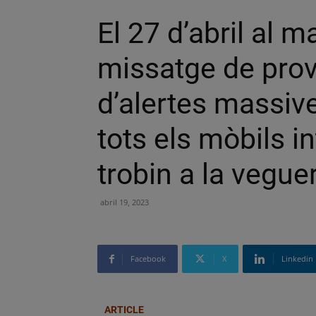
El 27 d’abril al m
missatge de prov
d’alertes massive
tots els mòbils in
trobin a la vegue
abril 19, 2023
Facebook
X
Linkedin
ARTICLE