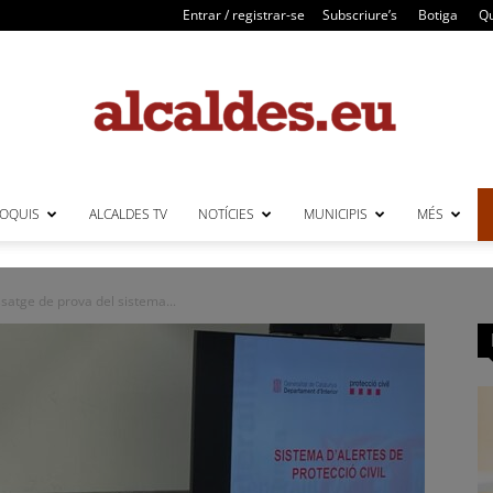
Entrar / registrar-se
Subscriure’s
Botiga
Qu
LOQUIS
ALCALDES TV
NOTÍCIES
MUNICIPIS
MÉS
Alcaldes
issatge de prova del sistema...