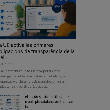
a UE activa les primeres
bligacions de transparència de la
lei...
liol 31, 2026
s ajuntaments que hagin incorporat eines
intel·ligència artificial en l'atenció ciutadana, la
municació o altres serveis municipals hauran
adaptar-se, a partir del 2 d'agost,...
El Pla de Barris mobilitza 117
municipis catalans per impulsar
la...