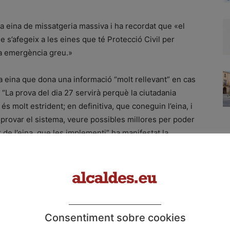
va eina de missatgeria massiva i ha recordat que «el
e s’afegeix a les eines que té Protecció Civil per
na emergència greu.»
 eina que dona una informació “molt rellevant” en cas
“La prova del dia 27 servirà perquè la ciutadania
s molt estrident; en definitiva, que coneguin l’eina, i
 provar el sistema, veure possibles millores per poder
de l’eina, que les implementi” ha manifestat la
ortància que té que “la ciutadania respongui
r tenir informació del resultat de la mateixa”. Cal
envolupada per l’Estat i no inclou cap sistema de
ls que es troben a la zona on es fa l’enviament.
ots els municipis, amb els que ja s’han mantingut
es com universitats, centres d’educació, transports
Consentiment sobre cookies
que es durà a terme la prova el mateix dia 27 als