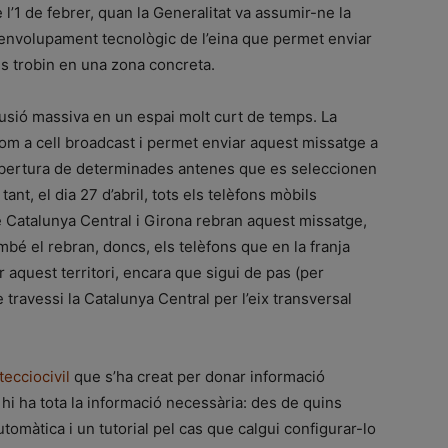
l’1 de febrer, quan la Generalitat va assumir-ne la
senvolupament tecnològic de l’eina que permet enviar
es trobin en una zona concreta.
fusió massiva en un espai molt curt de temps. La
om a cell broadcast i permet enviar aquest missatge a
 cobertura de determinades antenes que es seleccionen
tant, el dia 27 d’abril, tots els telèfons mòbils
de Catalunya Central i Girona rebran aquest missatge,
ambé el rebran, doncs, els telèfons que en la franja
 aquest territori, encara que sigui de pas (per
 travessi la Catalunya Central per l’eix transversal
tecciocivil
que s’ha creat per donar informació
 hi ha tota la informació necessària: des de quins
omàtica i un tutorial pel cas que calgui configurar-lo