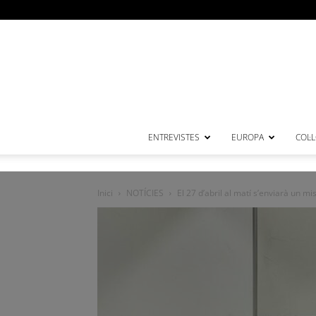
ENTREVISTES
EUROPA
COL·
Inici
NOTÍCIES
El 27 d’abril al matí s’enviarà un m