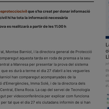
esprotecciocivil
que s’ha creat per donar informació
ivil hi ha tota la informació necessària
a es realitzarà a partir de les 11.00 h
L
o
l, Montse Barniol, i la directora general de Protecció
L
 comparegut aquesta tarda en roda de premsa a la seu
ju
entral a Manresa per presentar la prova del sistema
El
s que es durà a terme el dia 27 d’abril a les vegueries
d'
i Barniol han comparegut acompanyades de la
co
ó d’Emergències, Imma Solé, i de la directora dels
d'
a Central, Elena Roca. La cap del servei de Tecnologia
ingut per videoconferència per explicar com funciona
per tal que el dia 27 els ciutadans informin de si han