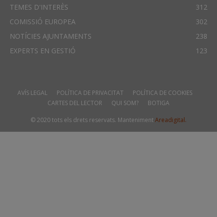
TEMES D'INTERÈS
312
COMISSIÓ EUROPEA
302
NOTÍCIES AJUNTAMENTS
238
EXPERTS EN GESTIÓ
123
AVÍS LEGAL
POLÍTICA DE PRIVACITAT
POLÍTICA DE COOKIES
CARTES DEL LECTOR
QUI SOM?
BOTIGA
© 2020 tots els drets reservats. Manteniment
Areadigital.