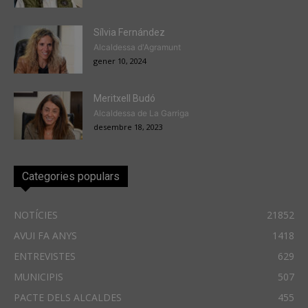
Sílvia Fernández
Alcaldessa d'Agramunt
gener 10, 2024
Meritxell Budó
Alcaldessa de La Garriga
desembre 18, 2023
Categories populars
NOTÍCIES
21852
AVUI FA ANYS
1418
ENTREVISTES
629
MUNICIPIS
507
PACTE DELS ALCALDES
455