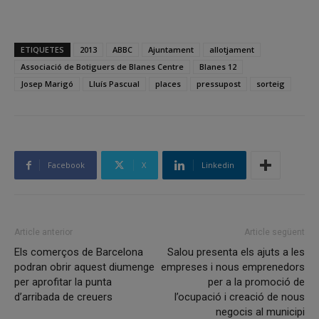
ETIQUETES
2013
ABBC
Ajuntament
allotjament
Associació de Botiguers de Blanes Centre
Blanes 12
Josep Marigó
Lluís Pascual
places
pressupost
sorteig
Facebook
X
Linkedin
Article anterior
Article següent
Els comerços de Barcelona
Salou presenta els ajuts a les
podran obrir aquest diumenge
empreses i nous emprenedors
per aprofitar la punta
per a la promoció de
d’arribada de creuers
l’ocupació i creació de nous
negocis al municipi