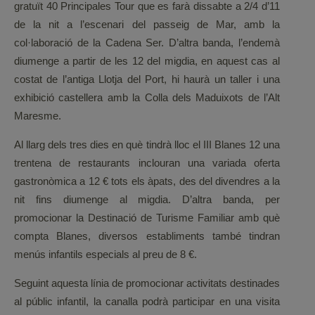
gratuït 40 Principales Tour que es farà dissabte a 2/4 d’11
de la nit a l’escenari del passeig de Mar, amb la
col·laboració de la Cadena Ser. D’altra banda, l’endemà
diumenge a partir de les 12 del migdia, en aquest cas al
costat de l’antiga Llotja del Port, hi haurà un taller i una
exhibició castellera amb la Colla dels Maduixots de l’Alt
Maresme.
Al llarg dels tres dies en què tindrà lloc el III Blanes 12 una
trentena de restaurants inclouran una variada oferta
gastronòmica a 12 € tots els àpats, des del divendres a la
nit fins diumenge al migdia. D’altra banda, per
promocionar la Destinació de Turisme Familiar amb què
compta Blanes, diversos establiments també tindran
menús infantils especials al preu de 8 €.
Seguint aquesta línia de promocionar activitats destinades
al públic infantil, la canalla podrà participar en una visita