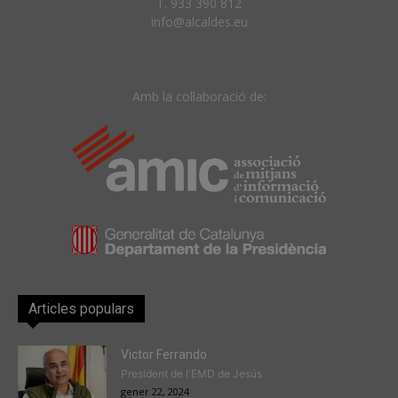
T. 933 390 812
info@alcaldes.eu
Amb la col·laboració de:
Articles populars
Victor Ferrando
President de l'EMD de Jesús
gener 22, 2024