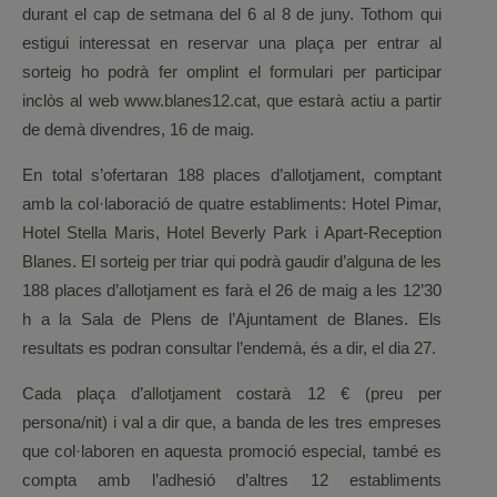
durant el cap de setmana del 6 al 8 de juny. Tothom qui
estigui interessat en reservar una plaça per entrar al
sorteig ho podrà fer omplint el formulari per participar
inclòs al web www.blanes12.cat, que estarà actiu a partir
de demà divendres, 16 de maig.
En total s’ofertaran 188 places d’allotjament, comptant
amb la col·laboració de quatre establiments: Hotel Pimar,
Hotel Stella Maris, Hotel Beverly Park i Apart-Reception
Blanes. El sorteig per triar qui podrà gaudir d’alguna de les
188 places d’allotjament es farà el 26 de maig a les 12’30
h a la Sala de Plens de l’Ajuntament de Blanes. Els
resultats es podran consultar l’endemà, és a dir, el dia 27.
Cada plaça d’allotjament costarà 12 € (preu per
persona/nit) i val a dir que, a banda de les tres empreses
que col·laboren en aquesta promoció especial, també es
compta amb l’adhesió d’altres 12 establiments