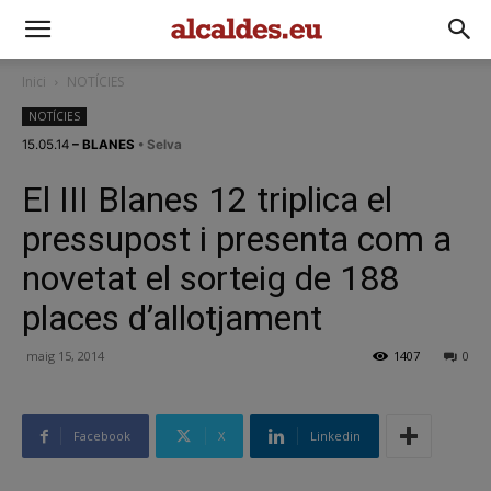
Inici
NOTÍCIES
NOTÍCIES
15.05.14
– BLANES
• Selva
El III Blanes 12 triplica el
pressupost i presenta com a
novetat el sorteig de 188
places d’allotjament
maig 15, 2014
1407
0
Facebook
X
Linkedin