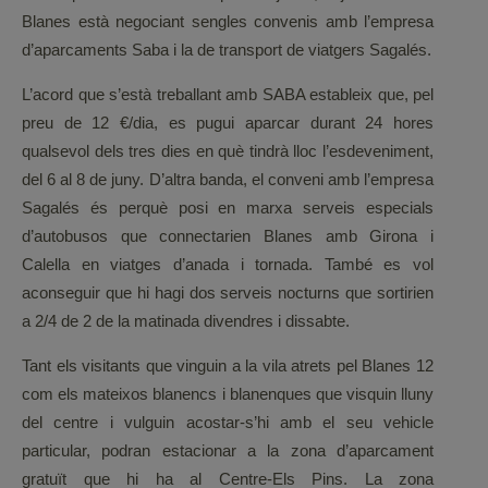
Blanes està negociant sengles convenis amb l’empresa
d’aparcaments Saba i la de transport de viatgers Sagalés.
L’acord que s’està treballant amb SABA estableix que, pel
preu de 12 €/dia, es pugui aparcar durant 24 hores
qualsevol dels tres dies en què tindrà lloc l’esdeveniment,
del 6 al 8 de juny. D’altra banda, el conveni amb l’empresa
Sagalés és perquè posi en marxa serveis especials
d’autobusos que connectarien Blanes amb Girona i
Calella en viatges d’anada i tornada. També es vol
aconseguir que hi hagi dos serveis nocturns que sortirien
a 2/4 de 2 de la matinada divendres i dissabte.
Tant els visitants que vinguin a la vila atrets pel Blanes 12
com els mateixos blanencs i blanenques que visquin lluny
del centre i vulguin acostar-s’hi amb el seu vehicle
particular, podran estacionar a la zona d’aparcament
gratuït que hi ha al Centre-Els Pins. La zona