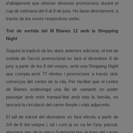
d’allotjament que oferiran diverses promocions durant el
cap de setmana del 6 al 8 de juny. Ho faran directament, a
través de les seves respectives webs.
Tret de sortida del III Blanes 12 amb la Shopping
Night
Seguint la tradició de les dues anteriors edicions, el tret de
sortida de l’acció promocional es farà el divendres 6 de
juny a partir de les 8 del vespre, amb una Shopping Night
que compta amb 77 ofertes i promocions a través dels
comerços del centre de la vila. Per facilitar que el centre
de Blanes esdevingui una illa de vianants on poder
passejar amb més tranquil·litat amb tota la família, es
tancarà la circulació del carrer Ample i vials adjacents.
El tall de trànsit del divendres es farà efectiu a partir de
2/4 de 8 del vespre i, tal i com ja es va fer l’any passat,
abastarà des de la plaça Solidaritat fins el tram del carrer