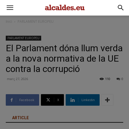
Inici
PARLAMENT EUROPEU
PARLAMENT EUROPEU
El Parlament dóna llum verda
a la nova normativa de la UE
contra la corrupció
març 27, 2026
110
0
Facebook
X
Linkedin
ARTICLE