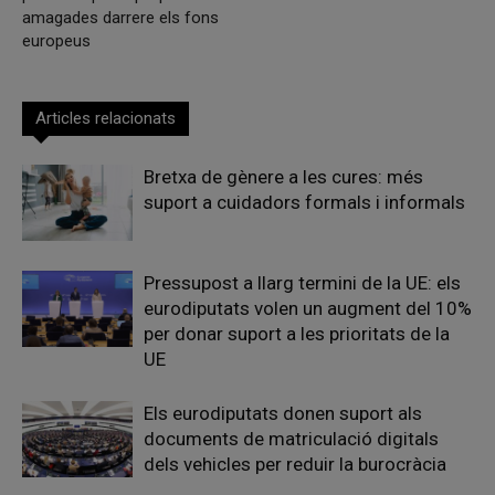
amagades darrere els fons
europeus
Articles relacionats
Bretxa de gènere a les cures: més
suport a cuidadors formals i informals
Pressupost a llarg termini de la UE: els
eurodiputats volen un augment del 10%
per donar suport a les prioritats de la
UE
Els eurodiputats donen suport als
documents de matriculació digitals
dels vehicles per reduir la burocràcia