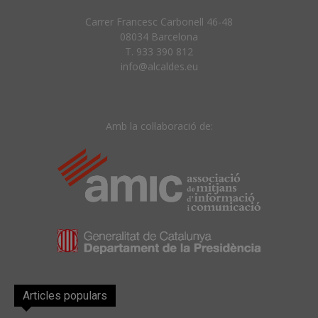
Carrer Francesc Carbonell 46-48
08034 Barcelona
T. 933 390 812
info@alcaldes.eu
Amb la col·laboració de:
Articles populars