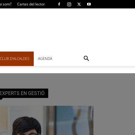
i som?
Cartes del lector
CLUB D’ALCALDES
AGENDA
EXPERTS EN GESTIÓ