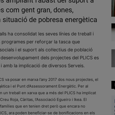
s ampliant l’abast del suport a
es com gent gran, dones,
 situació de pobresa energètica
alls ha consolidat les seves línies de treball i
us programes per reforçar la tasca que
cials i el suport als col·lectius de població
l desenvolupament dels projectes del PLICS es
 i amb la implicació de diversos Serveis.
CS va posar en marxa l’any 2017 dos nous projectes, el
gètica i el Punt d’Assessorament Energètic. Per al
en un treball en xarxa que a més del PLICS ha implicat
Creu Roja, Càritas, l’Associació Egueiro i Ikea. El
es famílies que en tenien dret però que encara no
 PLICS, ara poden beneficiar-se de bonificacions en els