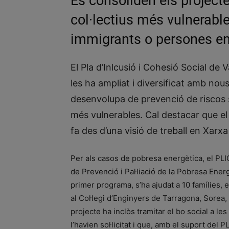
Es consoliden els projecte
col·lectius més vulnerabl
immigrants o persones en
El Pla d’Inlcusió i Cohesió Social de V
les ha ampliat i diversificat amb no
desenvolupa de prevenció de riscos so
més vulnerables. Cal destacar que e
fa des d’una visió de treball en Xarxa
Per als casos de pobresa energètica, el PLI
de Prevenció i Pal·liació de la Pobresa Ener
primer programa, s’ha ajudat a 10 famílies, 
al Col·legi d’Enginyers de Tarragona, Sorea, 
projecte ha inclòs tramitar el bo social a l
l’havien sol·licitat i que, amb el suport del