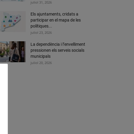
juliol 31, 2026
Els ajuntaments, cridats a
participar en el mapa de les
polítiques...
juliol 23, 2026
La dependència i l’envelliment
pressionen els serveis socials
municipals
juliol 20, 2026