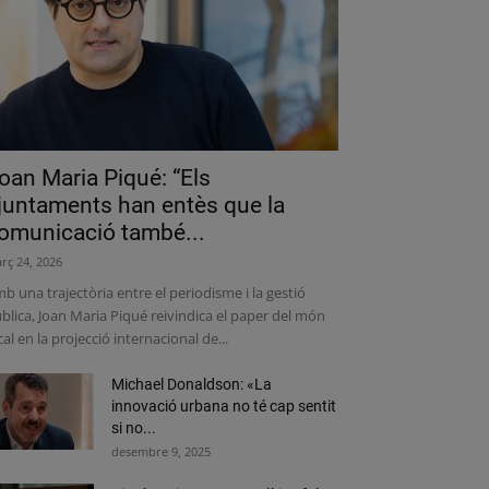
oan Maria Piqué: “Els
juntaments han entès que la
omunicació també...
rç 24, 2026
b una trajectòria entre el periodisme i la gestió
blica, Joan Maria Piqué reivindica el paper del món
cal en la projecció internacional de...
Michael Donaldson: «La
innovació urbana no té cap sentit
si no...
desembre 9, 2025