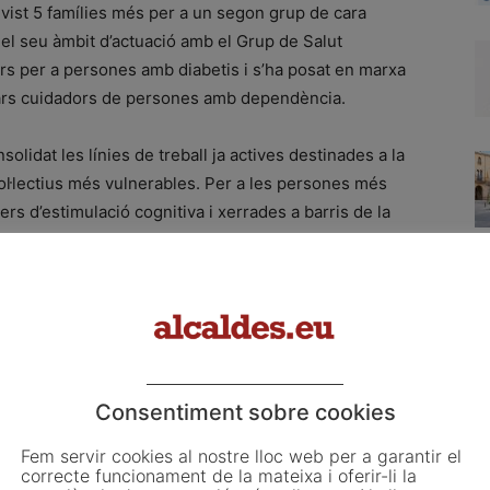
revist 5 famílies més per a un segon grup de cara
el seu àmbit d’actuació amb el Grup de Salut
ers per a persones amb diabetis i s’ha posat en marxa
iars cuidadors de persones amb dependència.
olidat les línies de treball ja actives destinades a la
 col·lectius més vulnerables. Per a les persones més
ers d’estimulació cognitiva i xerrades a barris de la
 Pisos de Clols i Colla Vella o a la mateixa Llar del
 mantingut la tendència a l’alça i l’any 2017 hi van
a que, amb 39 dones participants, vol potenciar les
romoure la seva participació a la comunitat. A més,
Consentiment sobre cookies
jecte d’Integració al Medi Social, s’ha continuat amb
s’han concedit subvencions a entitats socials i s’ha
Fem servir cookies al nostre lloc web per a garantir el
 primer amb la Jornada de Bones Pràctiques per a la
correcte funcionament de la mateixa i oferir-li la