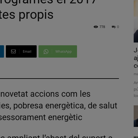
es propis
778
0
J
Email
WhatsApp
a
c
ma
Am
pú
 novetat accions com les
lo
s, pobresa energètica, de salut
ssessorament energètic