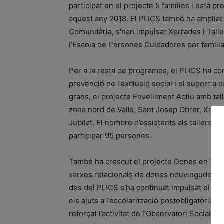
participat en el projecte 5 famílies i està p
aquest any 2018. El PLICS també ha ampliat 
Comunitària, s’han impulsat Xerrades i Tall
l’Escola de Persones Cuidadores per famil
Per a la resta de programes, el PLICS ha cons
prevenció de l’exclusió social i el suport a
grans, el projecte Envelliment Actiu amb tall
zona nord de Valls, Sant Josep Obrer, Xamora,
Jubilat. El nombre d’assistents als tallers ha
participar 95 persones.
També ha crescut el projecte Dones en Xarx
xarxes relacionals de dones nouvingudes i p
des del PLICS s’ha continuat impulsat el pro
els ajuts a l’escolarització postobligatòria, 
reforçat l’activitat de l’Observatori Social,