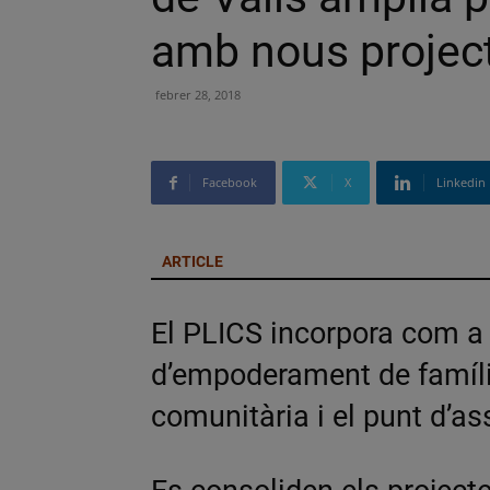
amb nous project
febrer 28, 2018
Facebook
X
Linkedin
ARTICLE
El PLICS incorpora com a
d’empoderament de famílie
comunitària i el punt d’a