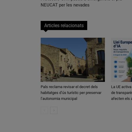
NEUCAT per les nevades
Articles relacionats
Pals reclama revisar el decret dels
La UE activa
habitatges d’ús turístic per preservar
de transparè
l’autonomia municipal
afecten els