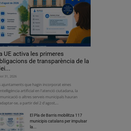
a UE activa les primeres
bligacions de transparència de la
lei...
liol 31, 2026
s ajuntaments que hagin incorporat eines
intel·ligència artificial en l'atenció ciutadana, la
municació o altres serveis municipals hauran
adaptar-se, a partir del 2 d'agost,...
El Pla de Barris mobilitza 117
municipis catalans per impulsar
la...