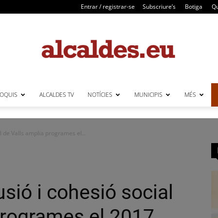
Entrar / registrar-se
Subscriure’s
Botiga
Qu
LOQUIS
ALCALDES TV
NOTÍCIES
MUNICIPIS
MÉS
Alcaldes
ial de Valls amplia programes el...
lusió i cohesió social
programes el 2017