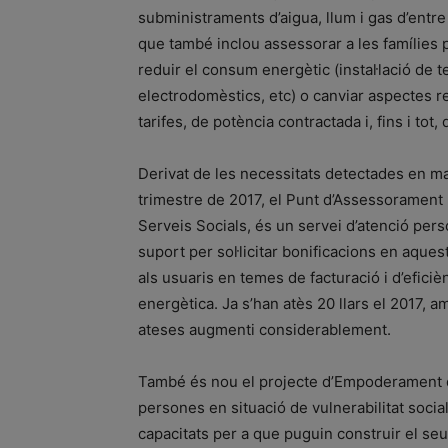
subministraments d’aigua, llum i gas d’entre
que també inclou assessorar a les famílies 
reduir el consum energètic (instal·lació de 
electrodomèstics, etc) o canviar aspectes r
tarifes, de potència contractada i, fins i tot
Derivat de les necessitats detectades en ma
trimestre de 2017, el Punt d’Assessorament
Serveis Socials, és un servei d’atenció per
suport per sol·licitar bonificacions en aques
als usuaris en temes de facturació i d’eficiè
energètica. Ja s’han atès 20 llars el 2017, 
ateses augmenti considerablement.
També és nou el projecte d’Empoderament 
persones en situació de vulnerabilitat social
capacitats per a que puguin construir el seu