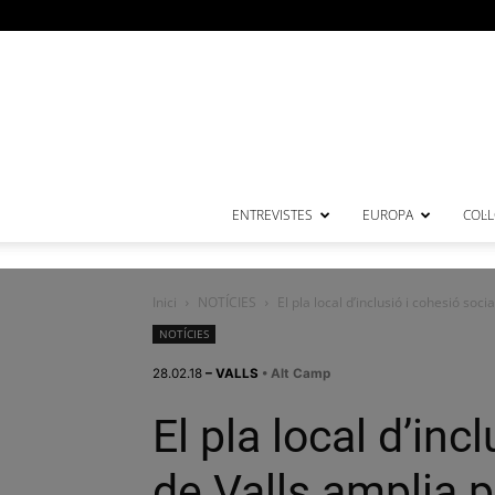
ENTREVISTES
EUROPA
COL·
Inici
NOTÍCIES
El pla local d’inclusió i cohesió soc
NOTÍCIES
28.02.18
– VALLS
• Alt Camp
El pla local d’inc
de Valls amplia 