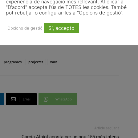
experiència de navegació més rellevant. Al clicar a
 mes d’octubre o amb els informes com l’Enquesta de
"D'acord" accepta l'ús de TOTES les cookies. També
cial de Valls. A destacar, un any més, la Mostra de
pot rebutjar o configurar-les a "Opcions de gestió".
titats representants de col·lectius de vallencs
Sí, accepto
Opcions de gestió
programes
projectes
Valls
Email
WhatsApp
Article següent
García Albiol aposta per un nou 155 més intens