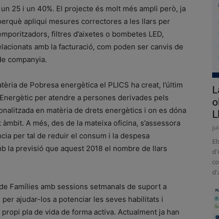
 un 25 i un 40%. El projecte és molt més ampli però, ja
perquè apliqui mesures correctores a les llars per
temporitzadors, filtres d’aixetes o bombetes LED,
elacionats amb la facturació, com poden ser canvis de
, de companyia.
tèria de Pobresa energètica el PLICS ha creat, l’últim
L
 Energètic per atendre a persones derivades pels
o
sonalitzada en matèria de drets energètics i on es dóna
L
t àmbit. A més, des de la mateixa oficina, s’assessora
ju
ncia per tal de reduir el consum i la despesa
El
amb la previsió que aquest 2018 el nombre de llars
d'
co
d'
de Famílies amb sessions setmanals de suport a
 per ajudar-los a potenciar les seves habilitats i
 propi pla de vida de forma activa. Actualment ja han