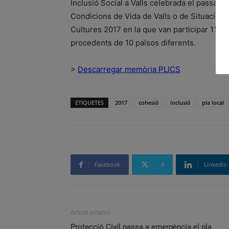
Inclusió Social a Valls celebrada el passat
Condicions de Vida de Valls o de Situació So
Cultures 2017 en la que van participar 11 en
procedents de 10 països diferents.
>
Descarregar memòria PLICS
ETIQUETES
2017
cohesió
inclusió
pla local
Facebook
X
Linkedin
Article anterior
Protecció Civil passa a emergència el pla