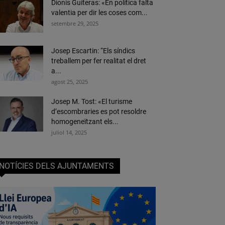
Dionís Guiteras: «En política falta
valentia per dir les coses com...
setembre 29, 2025
Josep Escartin: “Els síndics
treballem per fer realitat el dret
a...
agost 25, 2025
Josep M. Tost: «El turisme
d’escombraries es pot resoldre
homogeneïtzant els...
juliol 14, 2025
NOTÍCIES DELS AJUNTAMENTS