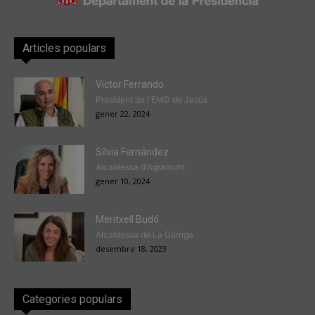
Articles populars
Victor Ferrando
President de l'EMD de Jesús
gener 22, 2024
Sílvia Fernández
Alcaldessa d'Agramunt
gener 10, 2024
Meritxell Budó
Alcaldessa de La Garriga
desembre 18, 2023
Categories populars