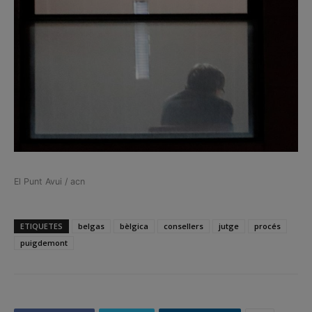
El Punt Avui / acn
ETIQUETES
belgas
bèlgica
consellers
jutge
procés
puigdemont