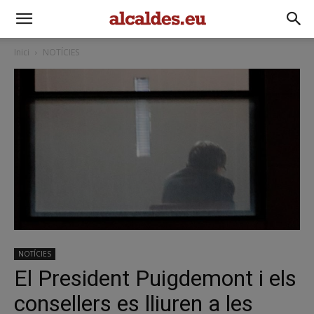
Inici
NOTÍCIES
NOTÍCIES
El President Puigdemont i els
consellers es lliuren a les