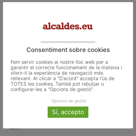
El Pla de Barris mobilitza 117 municipis
catalans per impulsar la regeneració
urbana
Consentiment sobre cookies
FER UN COMENTARI
Fem servir cookies al nostre lloc web per a
garantir el correcte funcionament de la mateixa i
oferir-li la experiència de navegació més
rellevant. Al clicar a "D'acord" accepta l'ús de
TOTES les cookies. També pot rebutjar o
configurar-les a "Opcions de gestió".
Opcions de gestió
Sí, accepto