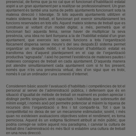
presencial, de forma que ja no cal que el funcionari d’habilitació estatal
aspiri a un gran ajuntament per a realitzar-se professionalment. Un gran
ajuntament és també una suma de petits ajuntaments funcionant sota la
mateixa direcció i lideratge. Si tots aquests ajuntaments utilitzen el
mateix sistema de treball, el funcionari pot exercir simultániament les
funcions reservades en tots ells. Aquest mateix sistema de treball que es
construeix al voltant d’un model digital, a més, permetrà que el
funcionari faci aquesta feina, sense haver de multiplicar la seva
presència, una idea no tant llunyana a la de l’habilitat estatal d’un gran
ajuntament, que exerceix les seves funcions a tota l’organització
físicament dispersa sense moure’s del seu despatx.El sistema permet
organitzar un despatx mòbil, i el funcionari d’habilitació estatal es
transforma des d’aquest plantejament en el cap de l’organització
productiva “agrupada”. I això ho permet l’existència de mateixes pautes i
mateixes consignes de treball en cada ajuntament. D’aquesta manera
pot atendre simultàniament cada ajuntament com si hi fos present,
només que n’és una presència virtual, des d’on sigui que es trobi,
només li cal un ordinador i una conexió d’internet.
Considerem bàsic assolir l’avaluació d’habilitats i competències de tot el
personal al servei de l’administració pública, i defensem que és en
situació d’igualtat de mètode de treball on realment es poden apreciar i
distingir perfils singulars amb capacitats i habilitats que sobresurtin del
mínim exigit, i només això pot permetre potenciar al màxim la riquesa de
recursos dins l’organització o fins i tot compartir-la. Tot i que la
competitivitat no deixa de ser un mecanisme estimulador, sovint, i més
quan no existeixen avaluacions objectives sobre el rendiment, es torna
perniciosa. Aquest és un estigma fàcilment atribuït al món públic, que
podria corregir-se sobre aquest nou paradigma, i canviar la cultura de
treball dins l’administració és més fàcil si establim una cultura de treball
en una nova direcció.