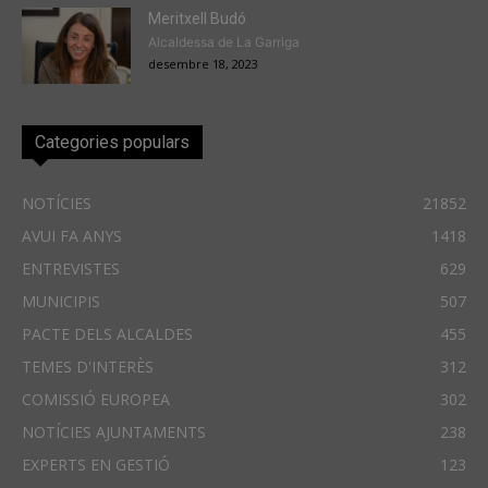
Meritxell Budó
Alcaldessa de La Garriga
desembre 18, 2023
Categories populars
NOTÍCIES
21852
AVUI FA ANYS
1418
ENTREVISTES
629
MUNICIPIS
507
PACTE DELS ALCALDES
455
TEMES D'INTERÈS
312
COMISSIÓ EUROPEA
302
NOTÍCIES AJUNTAMENTS
238
EXPERTS EN GESTIÓ
123