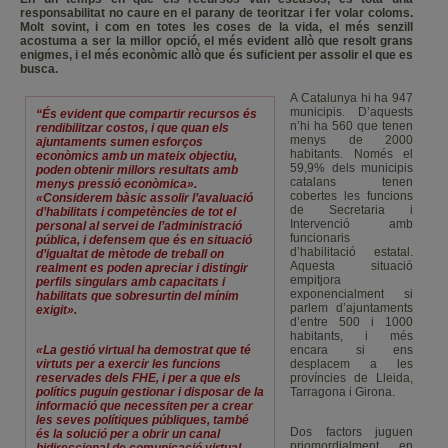
responsabilitat no caure en el parany de teoritzar i fer volar coloms.
Molt sovint, i com en totes les coses de la vida, el més senzill
acostuma a ser la millor opció, el més evident allò que resolt grans
enigmes, i el més econòmic allò que és suficient per assolir el que es
busca.
A Catalunya hi ha 947
municipis. D’aquests
“És evident que compartir recursos és
n’hi ha 560 que tenen
rendibilitzar costos, i que quan els
menys de 2000
ajuntaments sumen esforços
habitants. Només el
econòmics amb un mateix objectiu,
59,9% dels municipis
poden obtenir millors resultats amb
catalans tenen
menys pressió econòmica».
cobertes les funcions
«Considerem bàsic assolir l’avaluació
de Secretaria i
d’habilitats i competències de tot el
Intervenció amb
personal al servei de l’administració
funcionaris
pública, i defensem que és en situació
d’habilitació estatal.
d’igualtat de mètode de treball on
Aquesta situació
realment es poden apreciar i distingir
empitjora
perfils singulars amb capacitats i
exponencialment si
habilitats que sobresurtin del mínim
parlem d’ajuntaments
exigit».
d’entre 500 i 1000
habitants, i més
«La gestió virtual ha demostrat que té
encara si ens
virtuts per a exercir les funcions
desplacem a les
reservades dels FHE, i per a que els
províncies de Lleida,
polítics puguin gestionar i disposar de la
Tarragona i Girona.
informació que necessiten per a crear
les seves polítiques públiques, també
Dos factors juguen
és la solució per a obrir un canal
priomordialment en