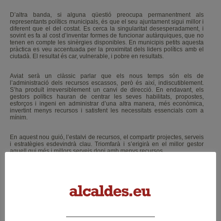
D’altra banda, si alguna qüestió preocupa permanentment als
representants polítics municipals, és que el seu ajuntament sigui millor i
diferent que el del costat. Es cerca la singularitat desesperadament, i
sovint es fa al cost d’inventar formes de funcionar autàrquiques, que no
tenen en compte les sinèrgies disponibles. En municipis petits aquesta
pràctica es veu accentuada per la proximitat dels liders polítics amb el
ciutadà. El resultat és car, vulnerable, i pobre en resultats.
Aviat serà un clàssic parlar que els nous temps són els de
l’administració dels recursos escassos, però és així, indiscutiblement.
S’ha produït irreversiblement un canvi de direcció. En endavant, els
gestors polítics hauran de centrar les seves habilitats, propostes,
esforços i ingeni en administrar d’una altra manera, més econòmica,
invertint menys recursos i satisfent les necessitats essencials com a
mínim.
En aquest nou guió, l’estalvi de recursos, el compartir projectes, serveis
i estratègies esdevindrà clau. Triomfarà i s’erigirà en el millor gestor
aquell qui més i millors serveis doni amb menys recursos.
Ara bé, el polític precisa molta informació, i a més puntual, per a poder
complir amb el seu encàrrec electoral : governar, decidir, i arribar als
objectius compromesos amb els ciutadans. El mateix sistema de treball
que permet la gestió digital de funcions reservades, aporta al governant
local la via per a disposar en qualsevol moment, des de qualsevol lloc,
de la informació que precisa.