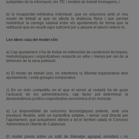
autopistes de la informació, les TIC i models de treball homogenis, i
b) la incapacitat retributiva individual, que es soluciona amb el nou
model de treball al que no afecta la distància física i que permet
redistribuir la càrrega salarial entre els ajuntaments de forma que la
retribució que en resulti sigui suficient per a atraure el talent i retenir-lo.
Les idees clau del model són:
a) Cap ajuntament s’ha de trobar en inferioritat de condicions tècniques,
metodològiques i organitzatives respecte un altre, i menys per raó de la
dimensió de la seva població.
b) El model de treball únic, no interfereix la llibertat organitzativa dels
ajuntaments, i evita greuges comparatius.
c) En un món competitiu en el que el servei al ciutadà ha de guiar
l’actuació de les administracions, cap factor pot determinar la
desassistència jurídico-organitzativo-econòmica d’un municipi.
d) La disponibilitat de solucions tecnològiques potents, amb una
prestació flexible, amb un backoffice estable, i sense cost directe per
l’ajuntament, que actualment ofereix a tot el territori català el Consorci
Administració Oberta de Catalunya.
El model pivota sobre un estil de lideratge agrupat, simultani i no