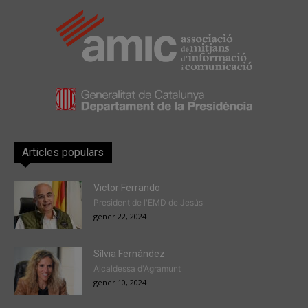
Articles populars
Victor Ferrando
President de l'EMD de Jesús
gener 22, 2024
Sílvia Fernández
Alcaldessa d'Agramunt
gener 10, 2024