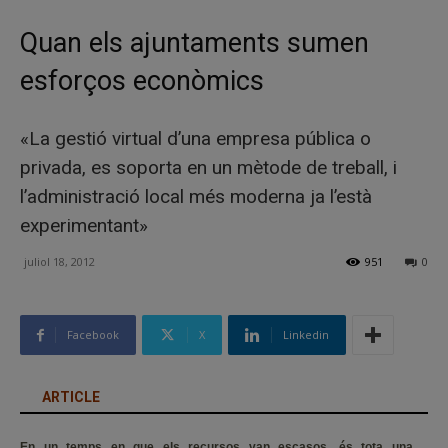
Quan els ajuntaments sumen
esforços econòmics
«La gestió virtual d’una empresa pública o
privada, es soporta en un mètode de treball, i
l’administració local més moderna ja l’està
experimentant»
juliol 18, 2012
951
0
Facebook
X
Linkedin
ARTICLE
En un temps en que els recursos van escasos, és tota una