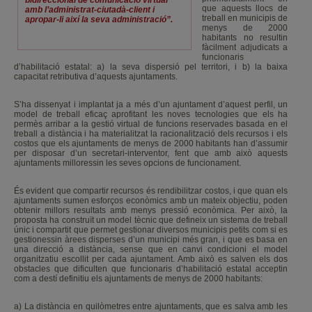
bidireccional de comunicació virtual
que aquests llocs de
amb l’administrat-ciutadà-client i
treball en municipis de
apropar-li així la seva administració”.
menys de 2000
habitants no resultin
fàcilment adjudicats a
funcionaris
d’habilitació estatal: a) la seva dispersió pel territori, i b) la baixa
capacitat retributiva d’aquests ajuntaments.
S’ha dissenyat i implantat ja a més d’un ajuntament d’aquest perfil, un
model de treball eficaç aprofitant les noves tecnologies que els ha
permès arribar a la gestió virtual de funcions reservades basada en el
treball a distància i ha materialitzat la racionalització dels recursos i els
costos que els ajuntaments de menys de 2000 habitants han d’assumir
per disposar d’un secretari-interventor, fent que amb això aquests
ajuntaments milloressin les seves opcions de funcionament.
És evident que compartir recursos és rendibilitzar costos, i que quan els
ajuntaments sumen esforços econòmics amb un mateix objectiu, poden
obtenir millors resultats amb menys pressió econòmica. Per això, la
proposta ha construït un model tècnic que defineix un sistema de treball
únic i compartit que permet gestionar diversos municipis petits com si es
gestionessin àrees disperses d’un municipi més gran, i que es basa en
una direcció a distància, sense que en canvi condicioni el model
organitzatiu escollit per cada ajuntament. Amb això es salven els dos
obstacles que dificulten que funcionaris d’habilitació estatal acceptin
com a destí definitiu els ajuntaments de menys de 2000 habitants:
a) La distància en quilòmetres entre ajuntaments, que es salva amb les