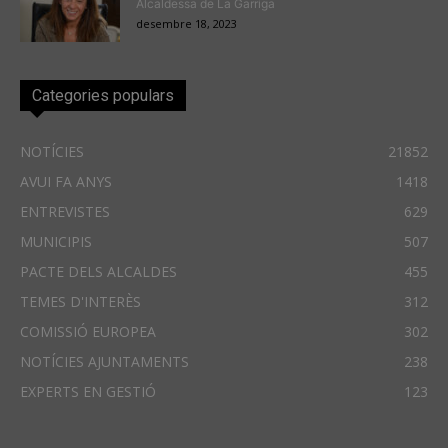
Alcaldessa de La Garriga
desembre 18, 2023
Categories populars
NOTÍCIES
21852
AVUI FA ANYS
1418
ENTREVISTES
629
MUNICIPIS
507
PACTE DELS ALCALDES
455
TEMES D'INTERÈS
312
COMISSIÓ EUROPEA
302
NOTÍCIES AJUNTAMENTS
238
EXPERTS EN GESTIÓ
123