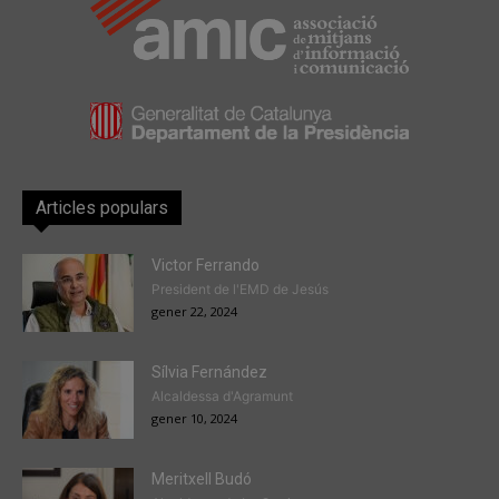
Articles populars
Victor Ferrando
President de l'EMD de Jesús
gener 22, 2024
Sílvia Fernández
Alcaldessa d'Agramunt
gener 10, 2024
Meritxell Budó