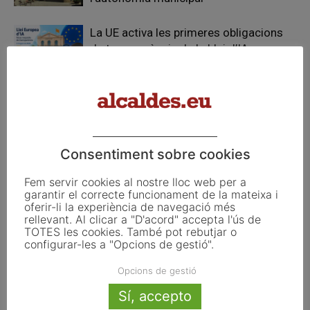
La UE activa les primeres obligacions
de transparència de la Llei d’IA que
afecten els ajuntaments
El Pla de Barris mobilitza 117 municipis
catalans per impulsar la regeneració
urbana
Consentiment sobre cookies
Fem servir cookies al nostre lloc web per a
garantir el correcte funcionament de la mateixa i
oferir-li la experiència de navegació més
FER UN COMENTARI
rellevant. Al clicar a "D'acord" accepta l'ús de
TOTES les cookies. També pot rebutjar o
configurar-les a "Opcions de gestió".
Opcions de gestió
Sí, accepto