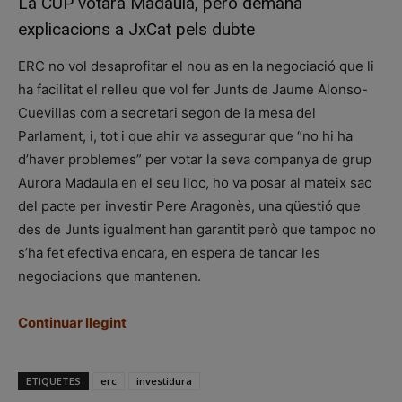
La CUP votarà Madaula, però demana
explicacions a JxCat pels dubte
ERC no vol desaprofitar el nou as en la negociació que li
ha facilitat el relleu que vol fer Junts de Jaume Alonso-
Cuevillas com a secretari segon de la mesa del
Parlament, i, tot i que ahir va assegurar que “no hi ha
d’haver problemes” per votar la seva companya de grup
Aurora Madaula en el seu lloc, ho va posar al mateix sac
del pacte per investir Pere Aragonès, una qüestió que
des de Junts igualment han garantit però que tampoc no
s’ha fet efectiva encara, en espera de tancar les
negociacions que mantenen.
Continuar llegint
ETIQUETES
erc
investidura