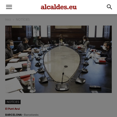
Inici
NOTÍCIES
NOTÍCIES
El Punt Avui
BARCELONA
• Barcelonès