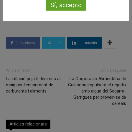
ETIQUETES
2015-2019
calella
erc
Govern
mandat
Sí, accepto
municipals
prioritats
Facebook
X
Linkedin
Article anterior
Article següent
La inflació puja 5 dècimes al
La Corporació Alimentària de
maig per l’encariment de
Guissona impulsarà el regadiu
carburants i aliments
amb aigua del Segarra-
Garrigues per proveir-se de
cereals
Articles relacionats