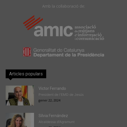
Amb la col·laboració de:
Articles populars
Victor Ferrando
President de l'EMD de Jesús
gener 22, 2024
Sílvia Fernández
Alcaldessa d'Agramunt