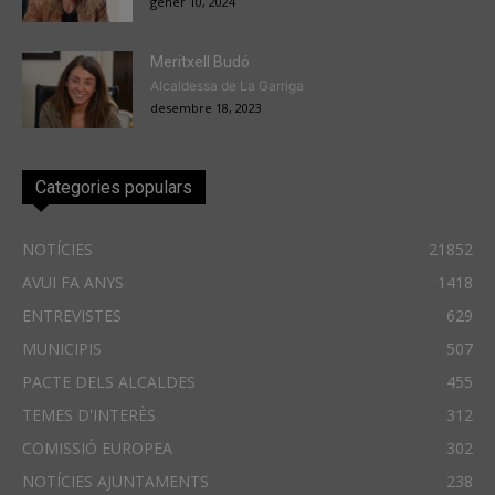
gener 10, 2024
Meritxell Budó
Alcaldessa de La Garriga
desembre 18, 2023
Categories populars
NOTÍCIES
21852
AVUI FA ANYS
1418
ENTREVISTES
629
MUNICIPIS
507
PACTE DELS ALCALDES
455
TEMES D'INTERÈS
312
COMISSIÓ EUROPEA
302
NOTÍCIES AJUNTAMENTS
238