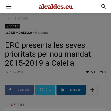
Inici
NOTÍCIES
NOTÍCIES
12.06.15
– CALELLA
• Maresme
ERC presenta les seves
prioritats pel nou mandat
2015-2019 a Calella
juny 12, 2015
776
0
Facebook
X
Linkedin
ARTICLE