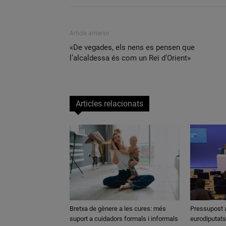
Article anterior
«De vegades, els nens es pensen que
l’alcaldessa és com un Rei d’Orient»
Articles relacionats
Bretxa de gènere a les cures: més
Pressupost a 
suport a cuidadors formals i informals
eurodiputats