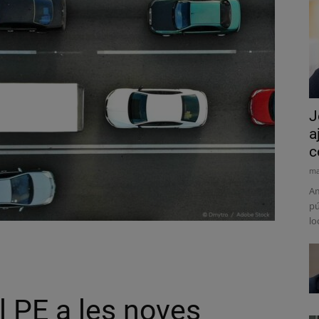
J
a
c
ma
Am
pú
lo
l PE a les noves