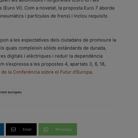
s (Euro VI). Com a novetat, la proposta Euro 7 aborda
neumàtics i partícules de frens) i inclou requisits
spon a les expectatives dels ciutadans de promoure la
els quals compleixin sòlids estàndards de durada,
s digitals i elèctriques i reduir la dependència
m s’expressa a les propostes 4, apartats 3, 6, 18,
de la Conferència sobre el Futur d’Europa
.
ment europeu
Email
WhatsApp