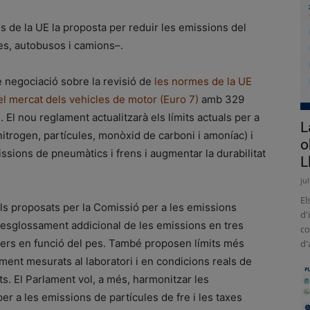
 de la UE la proposta per reduir les emissions del
es, autobusos i camions–.
e negociació sobre la revisió de
l
es normes de la UE
del mercat dels vehicles de motor (Euro 7)
amb 329
. El nou reglament actualitzarà els límits actuals per a
L
trogen, partícules, monòxid de carboni i amoníac) i
o
ssions de pneumàtics i frens i augmentar la durabilitat
L
ju
El
lls proposats per la Comissió per a les emissions
d'
esglossament addicional de les emissions en tres
co
gers en funció del pes. També proposen límits més
d'
ment mesurats al laboratori i en condicions reals de
s. El Parlament vol, a més, harmonitzar les
per a les emissions de partícules de fre i les taxes