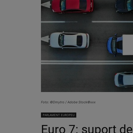
Foto: ©Dmytro / Adobe Stock©xxx
PARLAMENT EUROPEU
Euro 7: suport de