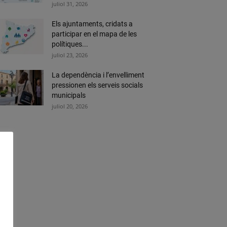
juliol 31, 2026
Els ajuntaments, cridats a
participar en el mapa de les
polítiques...
juliol 23, 2026
La dependència i l’envelliment
pressionen els serveis socials
municipals
juliol 20, 2026