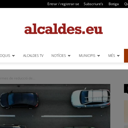
Entrar / registrar-se
Subscriure’s
Botiga
Qu
LOQUIS
ALCALDES TV
NOTÍCIES
MUNICIPIS
MÉS
Alcaldes
ormes de reducció de...