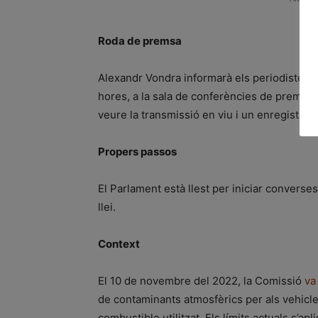
Roda de premsa
Alexandr Vondra informarà els periodistes d
hores, a la sala de conferències de premsa
veure la transmissió en viu i un enregistram
Propers passos
El Parlament està llest per iniciar converse
llei.
Context
El 10 de novembre del 2022, la Comissió
va
de contaminants atmosfèrics per als vehic
combustible utilitzat. Els límits actuals s’ap