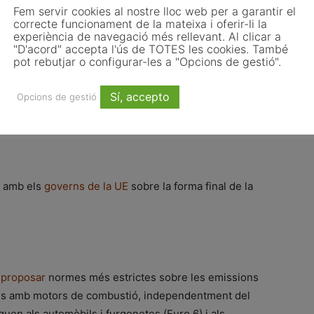
Fem servir cookies al nostre lloc web per a garantir el
correcte funcionament de la mateixa i oferir-li la
experiència de navegació més rellevant. Al clicar a
"D'acord" accepta l'ús de TOTES les cookies. També
pot rebutjar o configurar-les a "Opcions de gestió".
esprés de la votació, dijous 9 de novembre a les 13.30
 Anna Politkovskaya (SPAAK 0A50) a Brussel·les. Podeu
Sí, accepto
Opcions de gestió
ent de la conferència al
lloc web del Parlament
.
s amb els
governs de la UE
sobre la forma final de la
 proposar
normes més estrictes sobre les emissions
les amb motors de combustió, independentment del
liquen als automòbils i furgonetes (Euro 6) i als