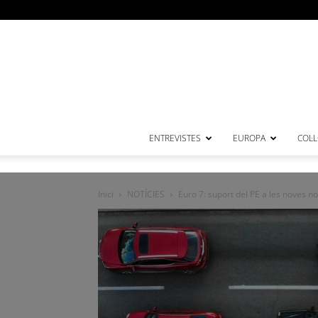
ENTREVISTES
EUROPA
COL·
Inici
NOTÍCIES
Euro 7: suport del PE a les noves n