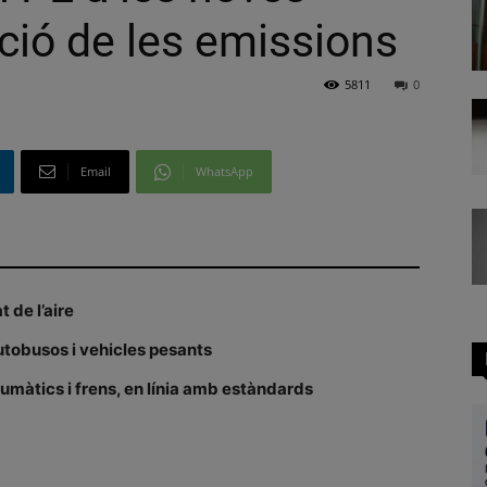
ió de les emissions
5811
0
Email
WhatsApp
t de l’aire
utobusos i vehicles pesants
umàtics i frens, en línia amb estàndards