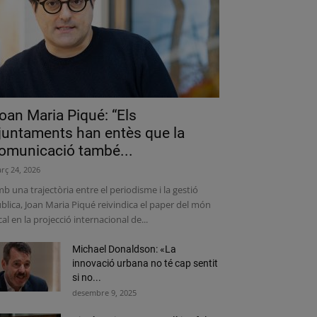
oan Maria Piqué: “Els
juntaments han entès que la
omunicació també...
rç 24, 2026
b una trajectòria entre el periodisme i la gestió
blica, Joan Maria Piqué reivindica el paper del món
cal en la projecció internacional de...
Michael Donaldson: «La
innovació urbana no té cap sentit
si no...
desembre 9, 2025