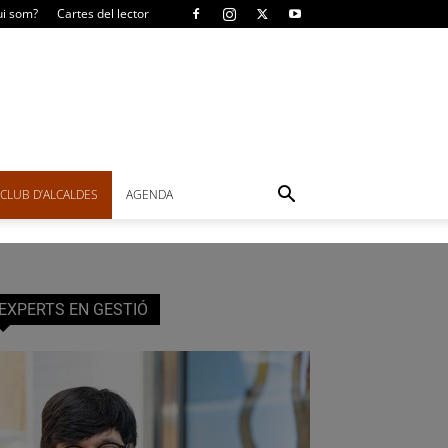
i som?
Cartes del lector
CLUB D’ALCALDES
AGENDA
EXPERTS EN GESTIÓ