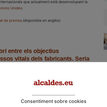
nternacionals que actualment està desenvolupant la
acions Unides
.
at de premsa
(disponible en anglès).
ri entre els objectius
ssos vitals dels fabricants. Seria
lítiques mediambientals que
ria europea com els seus
stre compromís, servim els
rts involucrades i ens mantenim
tremes»
Consentiment sobre cookies
r Vondra (ECR, Txèquia)