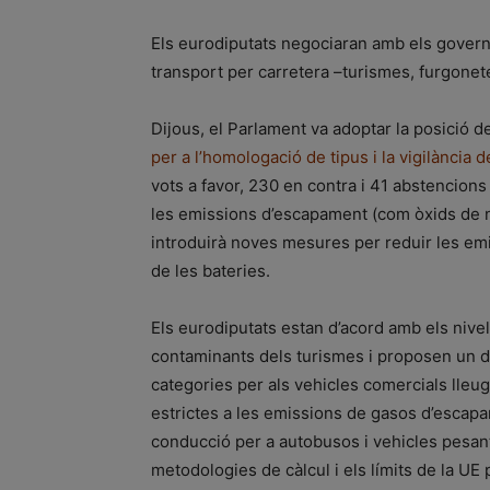
Els eurodiputats negociaran amb els governs
transport per carretera –turismes, furgonet
Dijous, el Parlament va adoptar la posició d
per a l’homologació de tipus i la vigilància 
vots a favor, 230 en contra i 41 abstencions 
les emissions d’escapament (com òxids de ni
introduirà noves mesures per reduir les emi
de les bateries.
Els eurodiputats estan d’acord amb els nive
contaminants dels turismes i proposen un d
categories per als vehicles comercials lleu
estrictes a les emissions de gasos d’escapa
conducció per a autobusos i vehicles pesant
metodologies de càlcul i els límits de la UE 