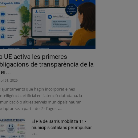
a UE activa les primeres
bligacions de transparència de la
lei...
liol 31, 2026
s ajuntaments que hagin incorporat eines
intel·ligència artificial en l'atenció ciutadana, la
municació o altres serveis municipals hauran
adaptar-se, a partir del 2 d'agost,...
El Pla de Barris mobilitza 117
municipis catalans per impulsar
la...