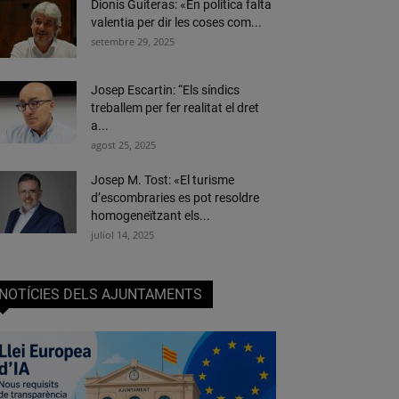
Dionís Guiteras: «En política falta
valentia per dir les coses com...
setembre 29, 2025
Josep Escartin: “Els síndics
treballem per fer realitat el dret
a...
agost 25, 2025
Josep M. Tost: «El turisme
d’escombraries es pot resoldre
homogeneïtzant els...
juliol 14, 2025
NOTÍCIES DELS AJUNTAMENTS