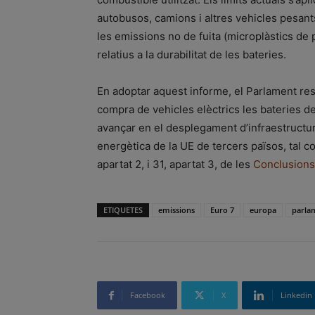
autobusos, camions i altres vehicles pesant
les emissions no de fuita (microplàstics de p
relatius a la durabilitat de les bateries.
En adoptar aquest informe, el Parlament re
compra de vehicles elèctrics les bateries d
avançar en el desplegament d’infraestructure
energètica de la UE de tercers països, tal co
apartat 2, i 31, apartat 3, de les
Conclusions 
ETIQUETES
emissions
Euro 7
europa
parla
Facebook
X
Linkedin