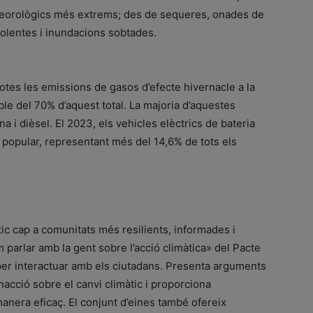
eorològics més extrems; des de sequeres, onades de
violentes i inundacions sobtades.
otes les emissions de gasos d’efecte hivernacle a la
ble del 70% d’aquest total. La majoria d’aquestes
 i dièsel. El 2023, els vehicles elèctrics de bateria
s popular, representant més del 14,6% de tots els
tic cap a comunitats més resilients, informades i
m parlar amb la gent sobre l’acció climàtica» del Pacte
per interactuar amb els ciutadans. Presenta arguments
inacció sobre el canvi climàtic i proporciona
era eficaç. El conjunt d’eines també ofereix