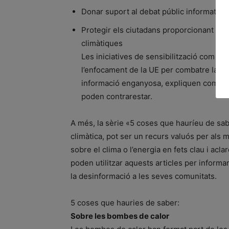
Donar suport al debat públic informat
Protegir els ciutadans proporcionant inf
climàtiques
Les iniciatives de sensibilització com a
l’enfocament de la UE per combatre la de
informació enganyosa, expliquen com es 
poden contrarestar.
A més, la sèrie «5 coses que hauríeu de sa
climàtica, pot ser un recurs valuós per als 
sobre el clima o l’energia en fets clau i ac
poden utilitzar aquests articles per informa
la desinformació a les seves comunitats.
5 coses que hauries de saber:
Sobre les bombes de calor