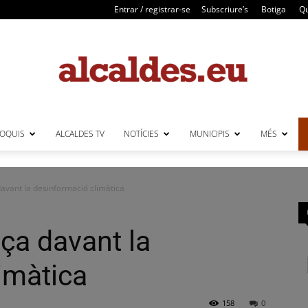
Entrar / registrar-se
Subscriure’s
Botiga
Qu
LOQUIS
ALCALDES TV
NOTÍCIES
MUNICIPIS
MÉS
Alcaldes
avant la desinformació climàtica
ça davant la
imàtica
158
0