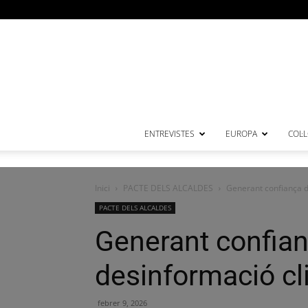
ENTREVISTES
EUROPA
COL·
Inici
PACTE DELS ALCALDES
Generant confiança d
PACTE DELS ALCALDES
Generant confian
desinformació cl
febrer 9, 2026