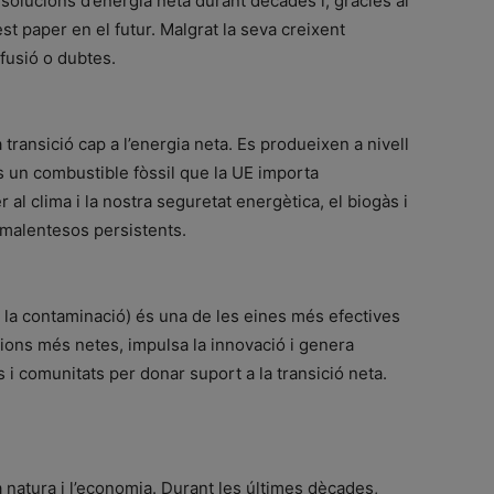
solucions d’energia neta durant dècades i, gràcies al
t paper en el futur. Malgrat la seva creixent
fusió o dubtes.
transició cap a l’energia neta. Es produeixen a nivell
és un combustible fòssil que la UE importa
 al clima i la nostra seguretat energètica, el biogàs i
 malentesos persistents.
a la contaminació) és una de les eines més efectives
ions més netes, impulsa la innovació i genera
i comunitats per donar suport a la transició neta.
a natura i l’economia. Durant les últimes dècades,