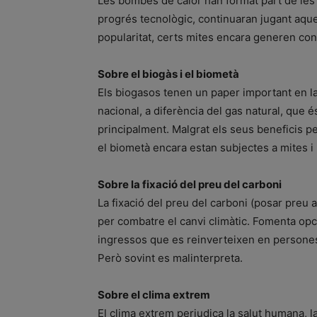
Les bombes de calor han format part de les 
progrés tecnològic, continuaran jugant aques
popularitat, certs mites encara generen con
Sobre el biogàs i el biometà
Els biogasos tenen un paper important en la 
nacional, a diferència del gas natural, que 
principalment. Malgrat els seus beneficis per
el biometà encara estan subjectes a mites i
Sobre la fixació del preu del carboni
La fixació del preu del carboni (posar preu 
per combatre el canvi climàtic. Fomenta opc
ingressos que es reinverteixen en persones 
Però sovint es malinterpreta.
Sobre el clima extrem
El clima extrem perjudica la salut humana, l