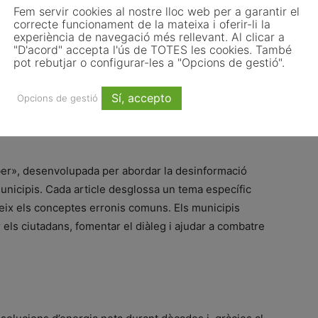
Fem servir cookies al nostre lloc web per a garantir el
correcte funcionament de la mateixa i oferir-li la
experiència de navegació més rellevant. Al clicar a
ormació precisa sobre polítiques i solucions
"D'acord" accepta l'ús de TOTES les cookies. També
pot rebutjar o configurar-les a "Opcions de gestió".
ra #ClimateFactsMatter són fonamentals per a
sinformació climàtica. Destaquen els riscos de la
Sí, accepto
Opcions de gestió
propaguen les narratives falses i mostren com es
ber», desenvolupada per abordar la desinformació
municipis. Cada article desglossa un tema específic
lareix els conceptes erronis comuns. Els municipis
r els ciutadans, fomentar el diàleg i ajudar a combatre