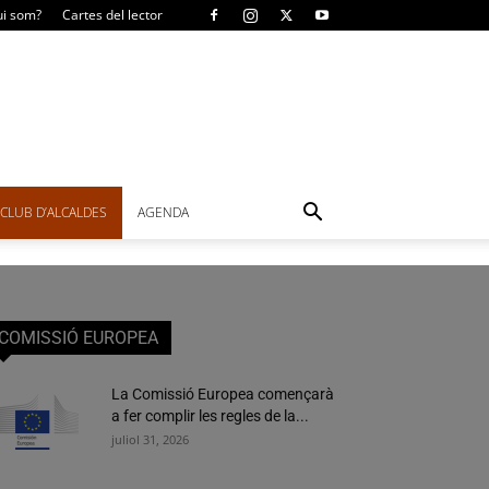
i som?
Cartes del lector
CLUB D’ALCALDES
AGENDA
COMISSIÓ EUROPEA
La Comissió Europea començarà
a fer complir les regles de la...
juliol 31, 2026