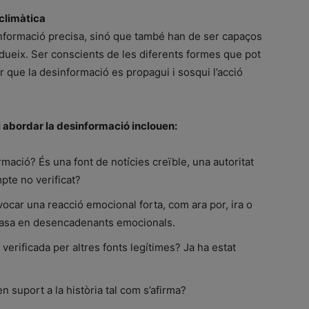
climàtica
nformació precisa, sinó que també han de ser capaços
dueix. Ser conscients de les diferents formes que pot
 que la desinformació es propagui i sosqui l’acció
 abordar la desinformació inclouen:
rmació? És una font de notícies creïble, una autoritat
pte no verificat?
ocar una reacció emocional forta, com ara por, ira o
 basa en desencadenants emocionals.
 verificada per altres fonts legítimes? Ja ha estat
 suport a la història tal com s’afirma?