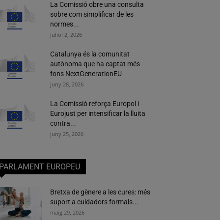
La Comissió obre una consulta
sobre com simplificar de les
normes...
juliol 2, 2026
Catalunya és la comunitat
autònoma que ha captat més
fons NextGenerationEU
juny 28, 2026
La Comissió reforça Europol i
Eurojust per intensificar la lluita
contra...
juny 25, 2026
PARLAMENT EUROPEU
Bretxa de gènere a les cures: més
suport a cuidadors formals...
maig 29, 2026