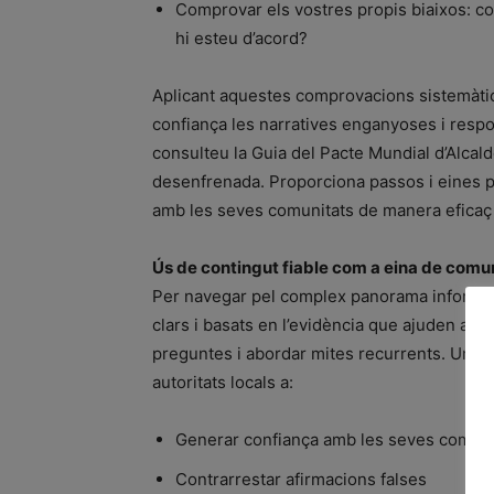
Comprovar els vostres propis biaixos: c
hi esteu d’acord?
Aplicant aquestes comprovacions sistemàti
confiança les narratives enganyoses i resp
consulteu la Guia del Pacte Mundial d’Alcal
desenfrenada. Proporciona passos i eines prà
amb les seves comunitats de manera eficaç 
Ús de contingut fiable com a eina de comu
Per navegar pel complex panorama informati
clars i basats en l’evidència que ajuden a 
preguntes i abordar mites recurrents. Una co
autoritats locals a:
Generar confiança amb les seves comuni
Contrarrestar afirmacions falses