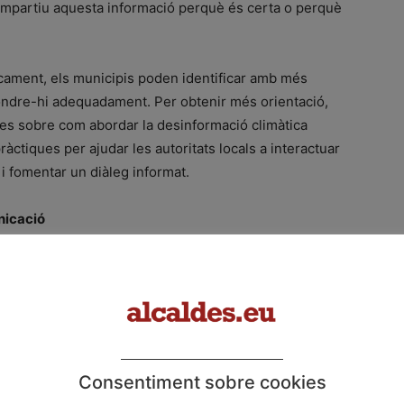
ompartiu aquesta informació perquè és certa o perquè
cament, els municipis poden identificar amb més
ondre-hi adequadament. Per obtenir més orientació,
des sobre com abordar la desinformació climàtica
ctiques per ajudar les autoritats locals a interactuar
i fomentar un diàleg informat.
nicació
u actual, els municipis poden confiar en recursos
comunicar-se eficaçment amb els ciutadans, respondre
municació clara, accessible i factual ajuda les
tats
Consentiment sobre cookies