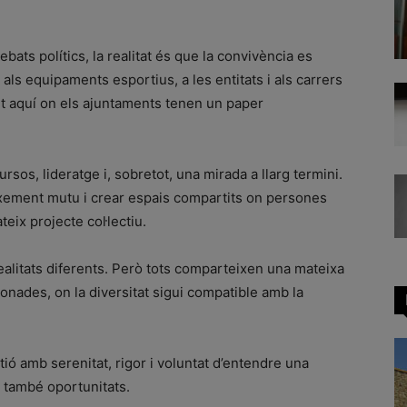
debats polítics, la realitat és que la convivència es
 als equipaments esportius, a les entitats i als carrers
nt aquí on els ajuntaments tenen un paper
rsos, lideratge i, sobretot, una mirada a llarg termini.
ixement mutu i crear espais compartits on persones
eix projecte col·lectiu.
ealitats diferents. Però tots comparteixen una mateixa
onades, on la diversitat sigui compatible amb la
.
ió amb serenitat, rigor i voluntat d’entendre una
 també oportunitats.