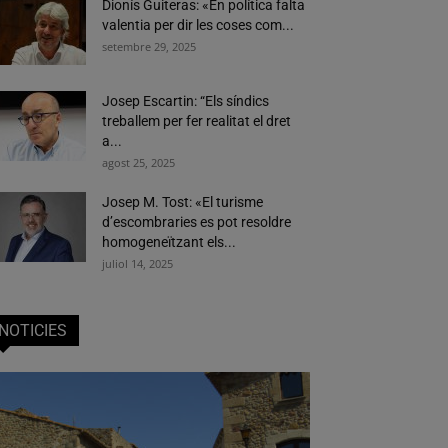
Dionís Guiteras: «En política falta
valentia per dir les coses com...
setembre 29, 2025
Josep Escartin: “Els síndics
treballem per fer realitat el dret
a...
agost 25, 2025
Josep M. Tost: «El turisme
d’escombraries es pot resoldre
homogeneïtzant els...
juliol 14, 2025
NOTICIES