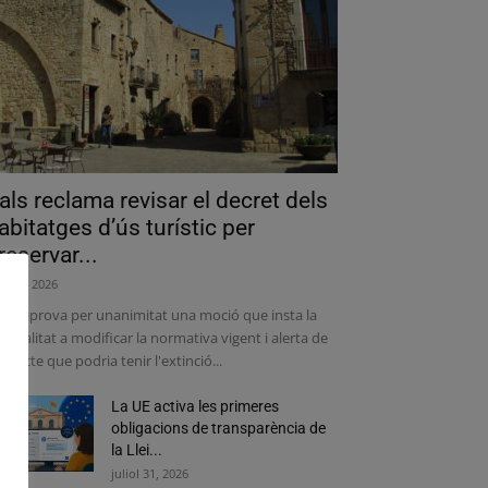
als reclama revisar el decret dels
abitatges d’ús turístic per
reservar...
ost 7, 2026
 Ple aprova per unanimitat una moció que insta la
neralitat a modificar la normativa vigent i alerta de
impacte que podria tenir l'extinció...
La UE activa les primeres
obligacions de transparència de
la Llei...
juliol 31, 2026