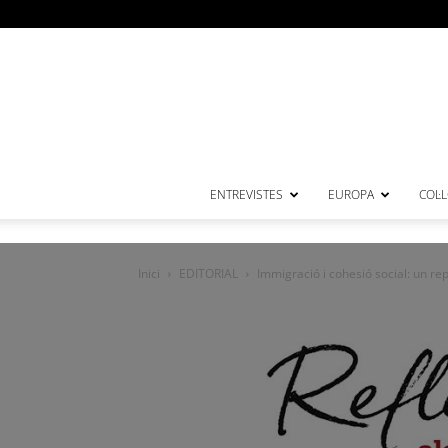
ENTREVISTES
EUROPA
COL·
Inici
EDITORIAL
Immigració i cohesió social: un re