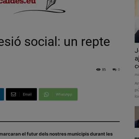
sió social: un repte
J
a
c
85
0
ma
Am
pú
Email
WhatsApp
lo
arcaran el futur dels nostres municipis durant les