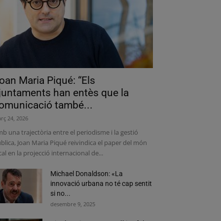
oan Maria Piqué: “Els
juntaments han entès que la
omunicació també...
rç 24, 2026
b una trajectòria entre el periodisme i la gestió
blica, Joan Maria Piqué reivindica el paper del món
cal en la projecció internacional de...
Michael Donaldson: «La
innovació urbana no té cap sentit
si no...
desembre 9, 2025