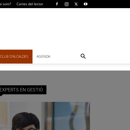
i som?
Cartes del lector
CLUB D’ALCALDES
AGENDA
EXPERTS EN GESTIÓ