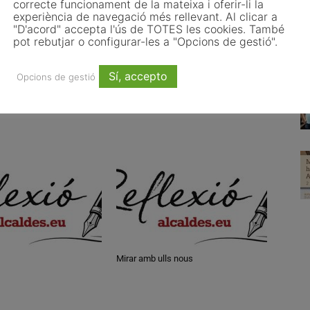
correcte funcionament de la mateixa i oferir-li la
experiència de navegació més rellevant. Al clicar a
"D'acord" accepta l'ús de TOTES les cookies. També
pot rebutjar o configurar-les a "Opcions de gestió".
Article següent
3 de juny del 2026
Sí, accepto
Opcions de gestió
Mirar amb ulls nous