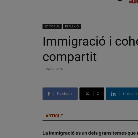
EDITORIAL
REFLEXIÓ
Immigració i cohe
compartit
juny 2, 2026
Facebook
X
Linkedin
ARTICLE
La immigració és un dels grans temes que m