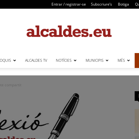
Entrar / registrar-se
Subscriure’s
Botiga
Qu
LOQUIS
ALCALDES TV
NOTÍCIES
MUNICIPIS
MÉS
Alcaldes
pte compartit