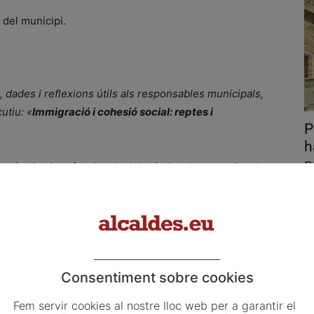
 del municipi.
 dades i reflexions útils als responsables municipals,
utiu: «
Immigració i cohesió social: reptes i
P
h
p
 tècnics i professionals del món local que analitza la
ag
ptes i recull experiències i propostes que poden ajudar a
sme
.
El
Ge
l'
Consentiment sobre cookies
Email
WhatsApp
Fem servir cookies al nostre lloc web per a garantir el