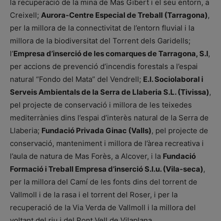
la recuperació de la mina de Mas Gibert i el seu entorn, a
Creixell;
Aurora-Centre Especial de Treball (Tarragona)
,
per la millora de la connectivitat de l’entorn fluvial i la
millora de la biodiversitat del Torrent dels Garidells;
l’
Empresa d’inserció de les comarques de Tarragona, S.I
,
per accions de prevenció d’incendis forestals a l’espai
natural “Fondo del Mata” del Vendrell;
E.I. Sociolaboral i
Serveis Ambientals de la Serra de Llaberia S.L. (Tivissa)
,
pel projecte de conservació i millora de les teixedes
mediterrànies dins l’espai d’interès natural de la Serra de
Llaberia;
Fundació Privada Ginac (Valls)
, pel projecte de
conservació, manteniment i millora de l’àrea recreativa i
l’aula de natura de Mas Forès, a Alcover, i la
Fundació
Formació i Treball Empresa d’inserció S.I.u. (Vila-seca)
,
per la millora del Camí de les fonts dins del torrent de
Vallmoll i de la rasa i el torrent del Roser, i per la
recuperació de la Via Verda de Vallmoll i la millora del
voltant del riu i del Pont Vell de Vilaplana.