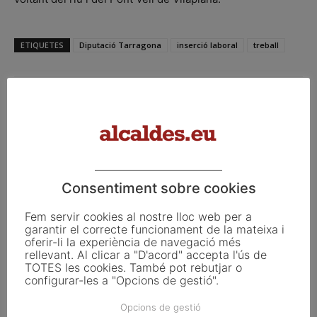
ETIQUETES
Diputació Tarragona
inserció laboral
treball
Facebook
X
Linkedin
Consentiment sobre cookies
Article anterior
Article següent
El Govern comença les proves
Si ets resident estranger pots
Fem servir cookies al nostre lloc web per a
per aportar aigua regenerada
votar a Tiana a les eleccions
garantir el correcte funcionament de la mateixa i
oferir-li la experiència de navegació més
al tram final del riu Llobregat
municipals. Aquí, com fer-ho.
rellevant. Al clicar a "D'acord" accepta l'ús de
per a disposar de més recurs
TOTES les cookies. També pot rebutjar o
configurar-les a "Opcions de gestió".
Articles relacionats
Opcions de gestió