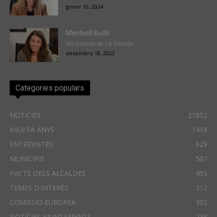
gener 10, 2024
Meritxell Budó
Alcaldessa de La Garriga
desembre 18, 2023
Categories populars
NOTÍCIES
21852
AVUI FA ANYS
1418
ENTREVISTES
629
MUNICIPIS
507
PACTE DELS ALCALDES
455
TEMES D'INTERÈS
312
COMISSIÓ EUROPEA
302
NOTÍCIES AJUNTAMENTS
238