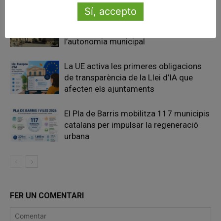
Sí, accepto
Pals reclama revisar el decret dels
habitatges d’ús turístic per preservar
l’autonomia municipal
La UE activa les primeres obligacions
de transparència de la Llei d’IA que
afecten els ajuntaments
El Pla de Barris mobilitza 117 municipis
catalans per impulsar la regeneració
urbana
FER UN COMENTARI