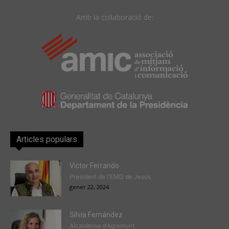
Amb la col·laboració de:
Articles populars
Victor Ferrando
President de l'EMD de Jesús
gener 22, 2024
Sílvia Fernández
Alcaldessa d'Agramunt