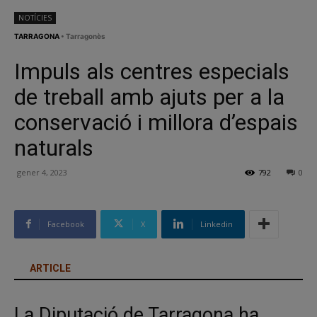
NOTÍCIES
TARRAGONA
• Tarragonès
Impuls als centres especials
de treball amb ajuts per a la
conservació i millora d’espais
naturals
gener 4, 2023
792
0
Facebook
X
Linkedin
ARTICLE
La Diputació de Tarragona ha