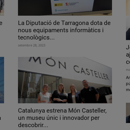
e
La Diputació de Tarragona dota de
nous equipaments informàtics i
tecnològics...
setembre 28, 2023
J
a
c
ma
Am
pú
mó
Catalunya estrena Món Casteller,
a
un museu únic i innovador per
descobrir...