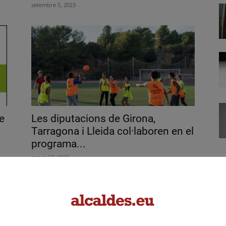
setembre 5, 2023
e
Les diputacions de Girona,
Tarragona i Lleida col·laboren en el
programa...
gener 27, 2023