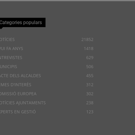
Categories populars
OTÍCIES
21852
VUI FA ANYS
1418
NTREVISTES
629
UNICIPIS
506
ACTE DELS ALCALDES
455
EMES D'INTERÈS
312
OMISSIÓ EUROPEA
302
OTÍCIES AJUNTAMENTS
238
XPERTS EN GESTIÓ
123