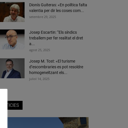
Dionís Guiteras: «En política falta
valentia per dir les coses com...
setembre 29, 2025
Josep Escartin: “Els síndics
treballem per fer realitat el dret
a...
agost 25, 2025
Josep M. Tost: «El turisme
d’escombraries es pot resoldre
homogeneïtzant els...
juliol 14, 2025
NOTICIES