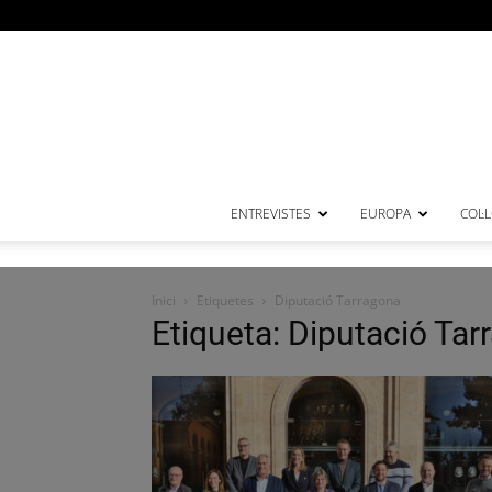
ENTREVISTES
EUROPA
COL·
Inici
Etiquetes
Diputació Tarragona
Etiqueta: Diputació Ta