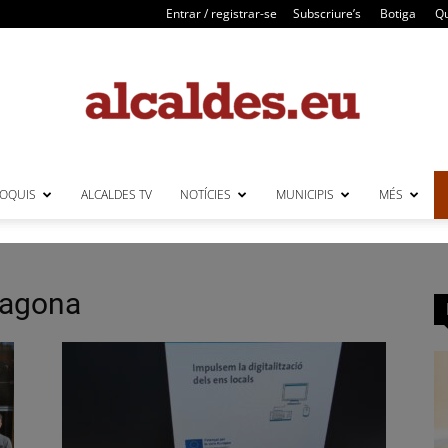
Entrar / registrar-se
Subscriure’s
Botiga
Qu
LOQUIS
ALCALDES TV
NOTÍCIES
MUNICIPIS
MÉS
Alcaldes
rragona