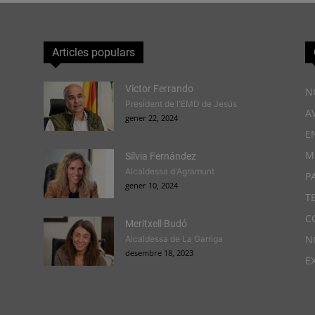
Articles populars
Victor Ferrando
N
President de l'EMD de Jesús
A
gener 22, 2024
E
M
Sílvia Fernández
Alcaldessa d'Agramunt
P
gener 10, 2024
T
C
Meritxell Budó
N
Alcaldessa de La Garriga
desembre 18, 2023
E