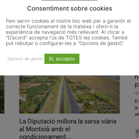
Consentiment sobre cookies
Fem servir cookies al nostre lloc web per a garantir el
correcte funcionament de la mateixa i oferir-li la
La diputació de Tarragona dona
experiència de navegació més rellevant. Al clicar a
assistència tècnica a 113
"D'acord" accepta l'ús de TOTES les cookies. També
municipis en...
pot rebutjar o configurar-les a "Opcions de gestió".
agost 8, 2022
Sí, accepto
Opcions de gestió
P
h
p
ag
El
la
al
La Diputació millora la xarxa viària
al Montsià amb el
condicionament...