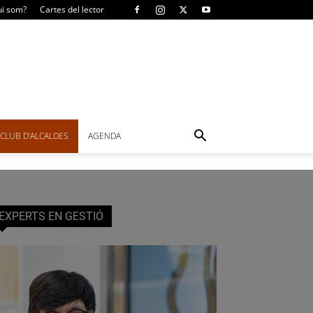
i som?
Cartes del lector
CLUB D’ALCALDES
AGENDA
EXPERTS EN GESTIÓ