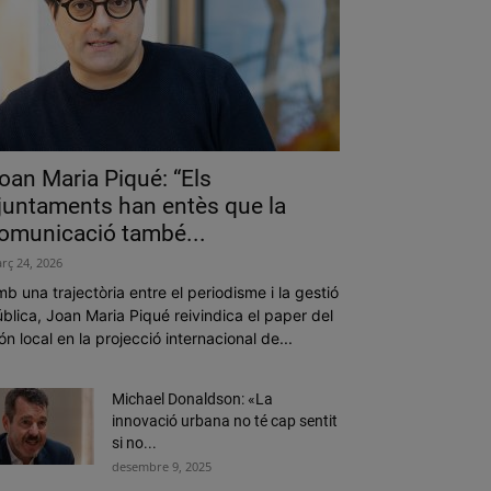
oan Maria Piqué: “Els
juntaments han entès que la
omunicació també...
rç 24, 2026
b una trajectòria entre el periodisme i la gestió
blica, Joan Maria Piqué reivindica el paper del
n local en la projecció internacional de...
Michael Donaldson: «La
innovació urbana no té cap sentit
si no...
desembre 9, 2025