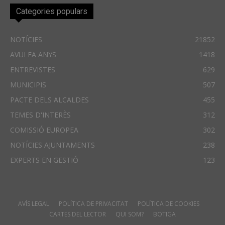
Categories populars
NOTÍCIES
21852
AVUI FA ANYS
1418
ENTREVISTES
629
MUNICIPIS
507
PACTE DELS ALCALDES
455
TEMES D'INTERÈS
312
COMISSIÓ EUROPEA
302
NOTÍCIES AJUNTAMENTS
238
EXPERTS EN GESTIÓ
123
AVÍS LEGAL
POLÍTICA DE PRIVACITAT
POLÍTICA DE COOKIES
CARTES DEL LECTOR
QUI SOM?
BOTIGA