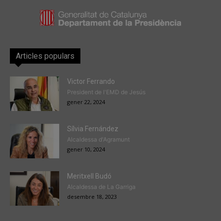
Articles populars
Victor Ferrando
President de l'EMD de Jesús
gener 22, 2024
Sílvia Fernández
Alcaldessa d'Agramunt
gener 10, 2024
Meritxell Budó
Alcaldessa de La Garriga
desembre 18, 2023