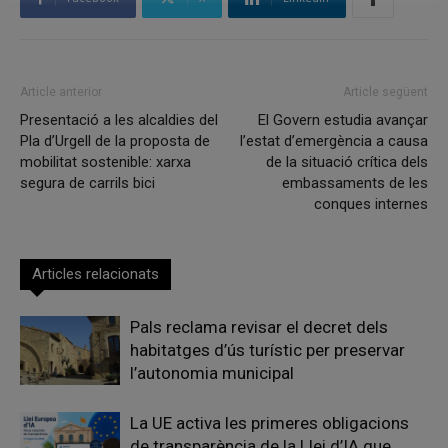
Article anterior
Article següent
Presentació a les alcaldies del
El Govern estudia avançar
Pla d’Urgell de la proposta de
l’estat d’emergència a causa
mobilitat sostenible: xarxa
de la situació crítica dels
segura de carrils bici
embassaments de les
conques internes
Articles relacionats
Pals reclama revisar el decret dels
habitatges d’ús turístic per preservar
l’autonomia municipal
La UE activa les primeres obligacions
de transparència de la Llei d’IA que