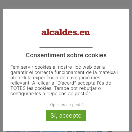
Durant la reunió de treball amb l’alcaldessa del
municipi,
Meritxell Budó
, s’han tractat temes vinculats al
finançament dels ens locals, l’educació i la llei estatal de
residus i sòls contaminats.
Consentiment sobre cookies
Fem servir cookies al nostre lloc web per a
Font: Govern
garantir el correcte funcionament de la mateixa i
oferir-li la experiència de navegació més
rellevant. Al clicar a "D'acord" accepta l'ús de
TOTES les cookies. També pot rebutjar o
ETIQUETES
Delegat Govern a Barcelona
Joan Borràs
configurar-les a "Opcions de gestió".
Les Franqueses del Vallès
Parets del Vallès
Vallès Oriental
Opcions de gestió
Sí, accepto
Facebook
X
Linkedin