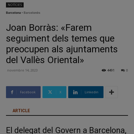
NOTÍCIES
Barcelona
• Barcelonès
Joan Borràs: «Farem
seguiment dels temes que
preocupen als ajuntaments
del Vallès Oriental»
novembre 14, 2023
4491
0
Facebook
X
Linkedin
ARTICLE
El delegat del Govern a Barcelona,