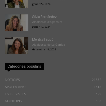
gener 22, 2024
Sílvia Fernández
Alcaldessa d'Agramunt
gener 10, 2024
Meritxell Budó
Alcaldessa de La Garriga
desembre 18, 2023
Categories populars
NOTÍCIES
21852
AVUI FA ANYS
1418
ENTREVISTES
629
MUNICIPIS
506