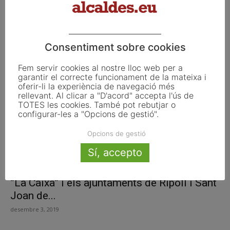
La Diputació de Lleida dota amb 10 milions
d’euros el Pla...
Consentiment sobre cookies
desembre 16, 2019
Fem servir cookies al nostre lloc web per a
garantir el correcte funcionament de la mateixa i
oferir-li la experiència de navegació més
rellevant. Al clicar a "D'acord" accepta l'ús de
TOTES les cookies. També pot rebutjar o
configurar-les a "Opcions de gestió".
Opcions de gestió
Sí, accepto
”La Caixa” i els ajuntaments de Ripoll i Sant
Joan de...
desembre 3, 2019