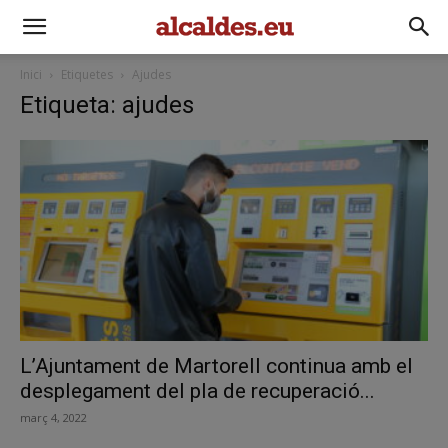
Inici
Etiquetes
Ajudes
Etiqueta: ajudes
L’Ajuntament de Martorell continua amb el
desplegament del pla de recuperació...
març 4, 2022