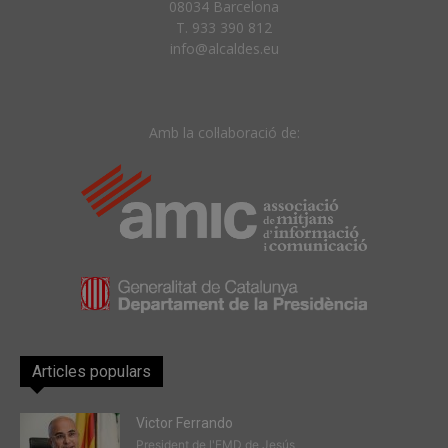
08034 Barcelona
T. 933 390 812
info@alcaldes.eu
Amb la col·laboració de:
Articles populars
Victor Ferrando
President de l'EMD de Jesús