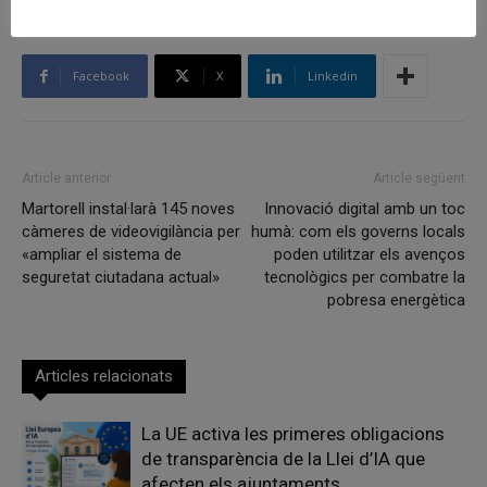
Facebook
X
Linkedin
Article anterior
Article següent
Martorell instal·larà 145 noves
Innovació digital amb un toc
càmeres de videovigilància per
humà: com els governs locals
«ampliar el sistema de
poden utilitzar els avenços
seguretat ciutadana actual»
tecnològics per combatre la
pobresa energètica
Articles relacionats
La UE activa les primeres obligacions
de transparència de la Llei d’IA que
afecten els ajuntaments