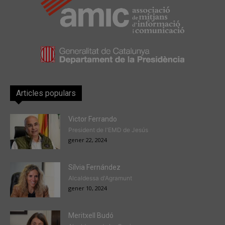
Articles populars
Victor Ferrando
President de l'EMD de Jesús
gener 22, 2024
Sílvia Fernández
Alcaldessa d'Agramunt
gener 10, 2024
Meritxell Budó