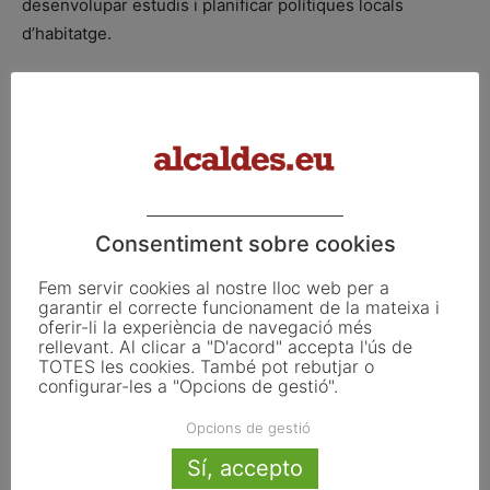
desenvolupar estudis i planificar polítiques locals
d’habitatge.
Finalment, quant a l’última línia, s’han atorgat 58.628
euros per a la compra de material per contribuir a la lluita
contra la pobresa energètica; principalment, neveres,
deshumidificadors, radiadors o sistemes de climatització
per millorar les condicions en llars en situació de
vulnerabilitat o exclusió social. Se n’han beneficiat sis
Consentiment sobre cookies
ajuntaments i dos consells comarcals.
Fem servir cookies al nostre lloc web per a
garantir el correcte funcionament de la mateixa i
Font: Diputació de Girona
oferir-li la experiència de navegació més
rellevant. Al clicar a "D'acord" accepta l'ús de
TOTES les cookies. També pot rebutjar o
configurar-les a "Opcions de gestió".
ETIQUETES
Ajuntaments
consells comarcals
Diputació de Girona
diputada
ens locals gironins
habitatge
Opcions de gestió
Natàlia Figueras
Sí, accepto