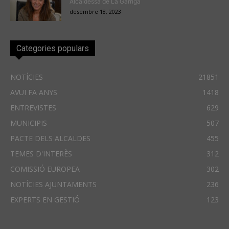
Alcaldessa de La Garriga
desembre 18, 2023
Categories populars
NOTÍCIES
21851
AVUI FA ANYS
1418
ENTREVISTES
629
MUNICIPIS
507
PACTE DELS ALCALDES
455
TEMES D'INTERÈS
312
COMISSIÓ EUROPEA
302
NOTÍCIES AJUNTAMENTS
236
EXPERTS EN GESTIÓ
123