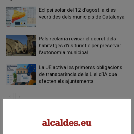
Eclipsi solar del 12 d’agost: així es
veurà des dels municipis de Catalunya
Pals reclama revisar el decret dels
habitatges d’ús turístic per preservar
l’autonomia municipal
La UE activa les primeres obligacions
de transparència de la Llei d’IA que
afecten els ajuntaments
FER UN COMENTARI