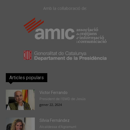
Amb la col·laboració de:
Articles populars
Victor Ferrando
President de l'EMD de Jesús
gener 22, 2024
Sílvia Fernández
Alcaldessa d'Agramunt