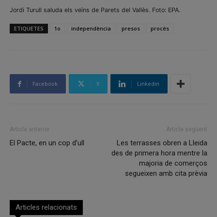
Jordi Turull saluda els veïns de Parets del Vallès. Foto: EPA.
ETIQUETES
1o
independència
presos
procés
Facebook
X
Linkedin
Article anterior
Article següent
El Pacte, en un cop d’ull
Les terrasses obren a Lleida
des de primera hora mentre la
majoria de comerços
segueixen amb cita prèvia
Articles relacionats