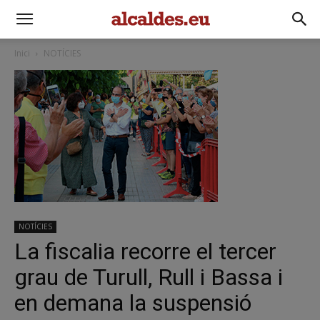
Inici
NOTÍCIES
NOTÍCIES
La fiscalia recorre el tercer
grau de Turull, Rull i Bassa i
en demana la suspensió