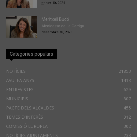
gener 10, 2024
Meritxell Budó
Alcaldessa de La Garriga
desembre 18, 2023
Categories populars
NOTÍCIES
21853
AVUI FA ANYS
1418
ENTREVISTES
629
MUNICIPIS
507
PACTE DELS ALCALDES
455
TEMES D'INTERÈS
312
COMISSIÓ EUROPEA
302
NOTÍCIES AJUNTAMENTS
238