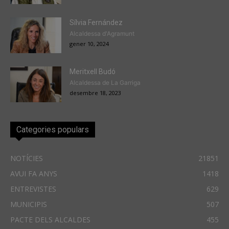
Sílvia Fernández
Alcaldessa d'Agramunt
gener 10, 2024
Meritxell Budó
Alcaldessa de La Garriga
desembre 18, 2023
Categories populars
NOTÍCIES
21851
AVUI FA ANYS
1418
ENTREVISTES
629
MUNICIPIS
507
PACTE DELS ALCALDES
455