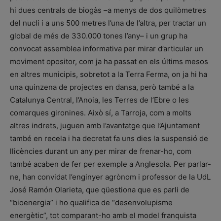
hi dues centrals de biogàs –a menys de dos quilòmetres
del nucli i a uns 500 metres l’una de l’altra, per tractar un
global de més de 330.000 tones l’any– i un grup ha
convocat assemblea informativa per mirar d’articular un
moviment opositor, com ja ha passat en els últims mesos
en altres municipis, sobretot a la Terra Ferma, on ja hi ha
una quinzena de projectes en dansa, però també a la
Catalunya Central, l’Anoia, les Terres de l’Ebre o les
comarques gironines. Això sí, a Tarroja, com a molts
altres indrets, juguen amb l’avantatge que l’Ajuntament
també en recela i ha decretat fa uns dies la suspensió de
llicències durant un any per mirar de frenar-ho, com
també acaben de fer per exemple a Anglesola. Per parlar-
ne, han convidat l’enginyer agrònom i professor de la UdL
José Ramón Olarieta, que qüestiona que es parli de
“bioenergia” i ho qualifica de “desenvolupisme
energètic”, tot comparant-ho amb el model franquista