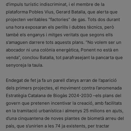
d’impuls turístic indiscriminat, i el membre de la
plataforma Pobles Vius, Gerard Batalla, que alerta que
projecten veritables “factories” de gas. Tots dos durant
una hora exposaran els perills i dubtes tècnics, però
també els enganys i mitges veritats que segons ells
s’amaguen darrere tots aquests plans. “No volem ser un
abocador ni una colònia energètica, Ponent no està en
venda”, conclou Batalla, tot parafrasejant la pancarta que
senyoreja la taula.
Endegat de fet ja fa un parell d’anys arran de l’aparició
dels primers projectes, el moviment contra l’anomenada
Estratègia Catalana de Biogàs 2024-2030 –els plans del
govern que pretenen incentivar la creació, amb facilitats
en la tramitació urbanística i almenys 25 milions en ajuts,
d’una cinquantena de noves plantes de biometà arreu del
país, que s’unirien a les 74 ja existents, per tractar