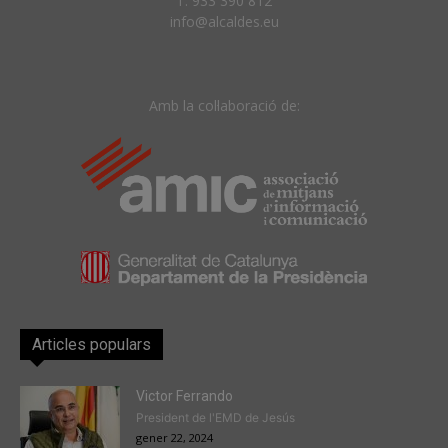
T. 933 390 812
info@alcaldes.eu
Amb la col·laboració de:
Articles populars
Victor Ferrando
President de l'EMD de Jesús
gener 22, 2024