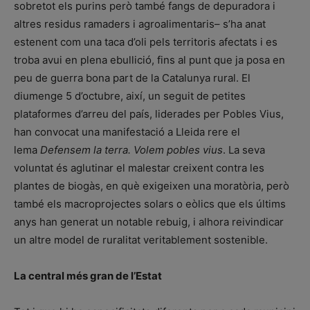
sobretot els purins però també fangs de depuradora i
altres residus ramaders i agroalimentaris– s’ha anat
estenent com una taca d’oli pels territoris afectats i es
troba avui en plena ebullició, fins al punt que ja posa en
peu de guerra bona part de la Catalunya rural. El
diumenge 5 d’octubre, així, un seguit de petites
plataformes d’arreu del país, liderades per Pobles Vius,
han convocat una manifestació a Lleida rere el
lema
Defensem la terra. Volem pobles vius
. La seva
voluntat és aglutinar el malestar creixent contra les
plantes de biogàs, en què exigeixen una moratòria, però
també els macroprojectes solars o eòlics que els últims
anys han generat un notable rebuig, i alhora reivindicar
un altre model de ruralitat veritablement sostenible.
La central més gran de l’Estat