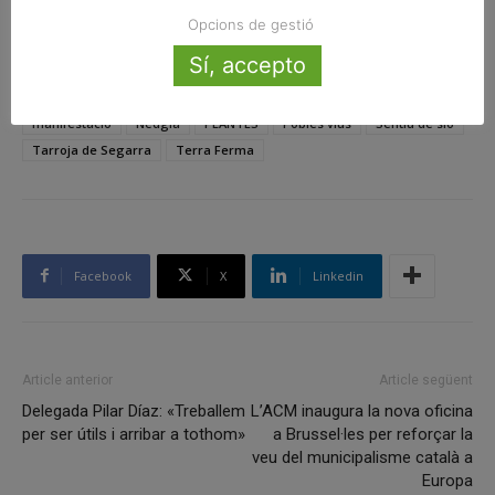
Continuar llegint
Opcions de gestió
Sí, accepto
ETIQUETES
biogàs
centrals de biogàs
El Punt Avui
manifestació
Nedgia
PLANTES
Pobles vius
Sentiu de sió
Tarroja de Segarra
Terra Ferma
Facebook
X
Linkedin
Article anterior
Article següent
Delegada Pilar Díaz: «Treballem
L’ACM inaugura la nova oficina
per ser útils i arribar a tothom»
a Brussel·les per reforçar la
veu del municipalisme català a
Europa