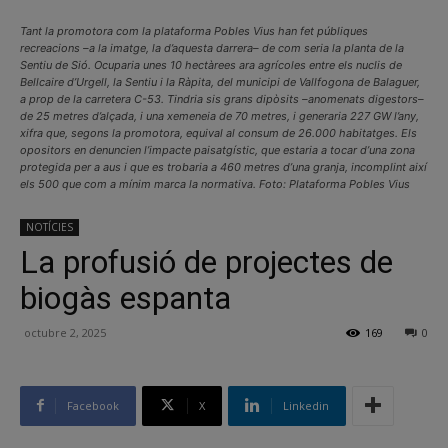
Tant la promotora com la plataforma Pobles Vius han fet públiques
recreacions –a la imatge, la d’aquesta darrera– de com seria la planta de la
Sentiu de Sió. Ocuparia unes 10 hectàrees ara agrícoles entre els nuclis de
Bellcaire d’Urgell, la Sentiu i la Ràpita, del municipi de Vallfogona de Balaguer,
a prop de la carretera C-53. Tindria sis grans dipòsits –anomenats digestors–
de 25 metres d’alçada, i una xemeneia de 70 metres, i generaria 227 GW l’any,
xifra que, segons la promotora, equival al consum de 26.000 habitatges. Els
opositors en denuncien l’impacte paisatgístic, que estaria a tocar d’una zona
protegida per a aus i que es trobaria a 460 metres d’una granja, incomplint així
els 500 que com a mínim marca la normativa. Foto: Plataforma Pobles Vius
NOTÍCIES
La profusió de projectes de
biogàs espanta
octubre 2, 2025
169
0
Facebook
X
Linkedin