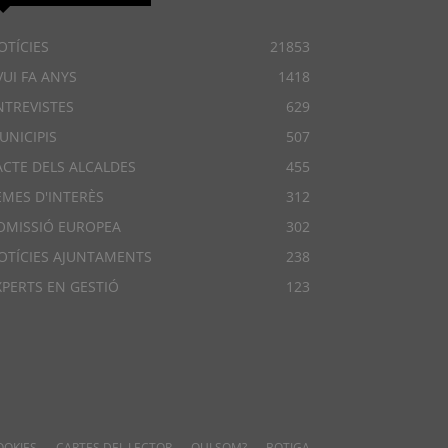
OTÍCIES
21853
VUI FA ANYS
1418
NTREVISTES
629
UNICIPIS
507
ACTE DELS ALCALDES
455
EMES D'INTERÈS
312
OMISSIÓ EUROPEA
302
OTÍCIES AJUNTAMENTS
238
XPERTS EN GESTIÓ
123
OOKIES
CARTES DEL LECTOR
QUI SOM?
BOTIGA