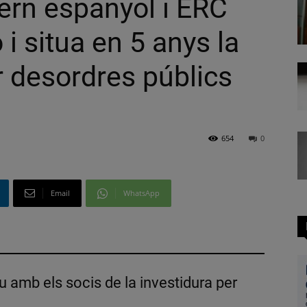
vern espanyol i ERC
 i situa en 5 anys la
 desordres públics
654
0
Email
WhatsApp
u amb els socis de la investidura per