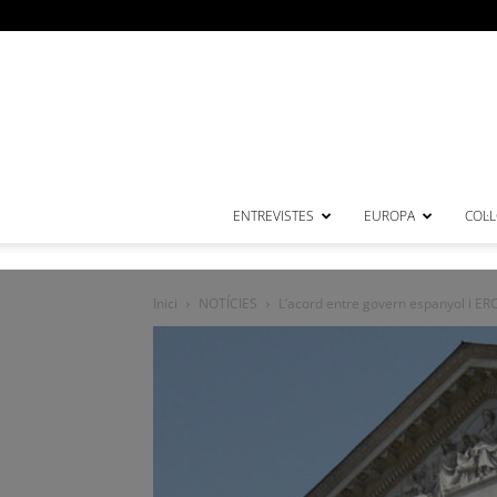
ENTREVISTES
EUROPA
COL·
Inici
NOTÍCIES
L’acord entre govern espanyol i ERC e