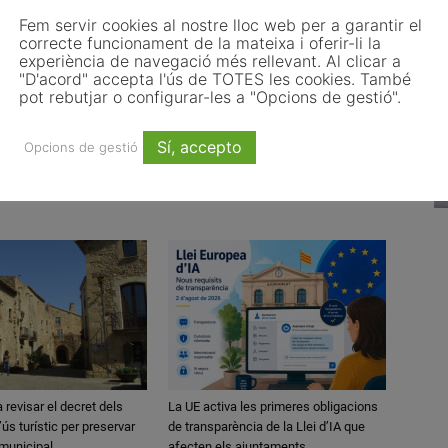
Fem servir cookies al nostre lloc web per a garantir el
correcte funcionament de la mateixa i oferir-li la
experiència de navegació més rellevant. Al clicar a
"D'acord" accepta l'ús de TOTES les cookies. També
Article següent
pot rebutjar o configurar-les a "Opcions de gestió".
Veïns de Palà reclamen una nova canalització
per les aigües pluvials per por d’inundacions
Sí, accepto
Opcions de gestió
 revisar el decret dels
La UE activa les primeres obligacions
ús turístic per preservar
de transparència de la Llei d’IA que
municipal
afecten els ajuntaments