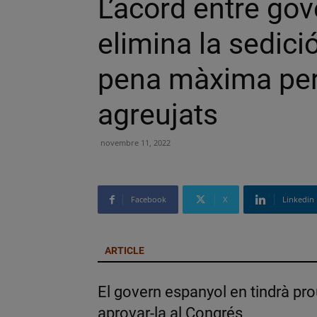
L’acord entre go
elimina la sedició
pena màxima per
agreujats
novembre 11, 2022
Facebook
X
Linkedin
ARTICLE
El govern espanyol en tindrà pro
aprovar-la al Congrés