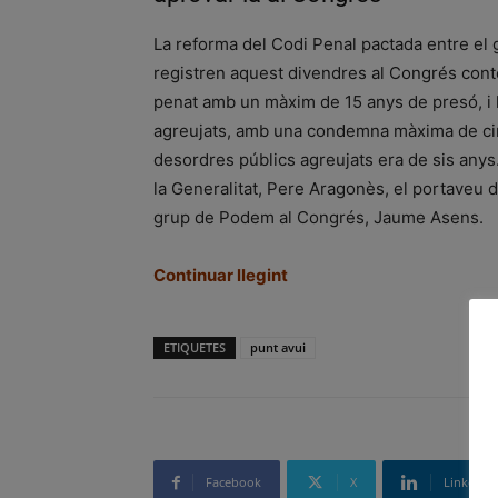
La reforma del Codi Penal pactada entre e
registren aquest divendres al Congrés conte
penat amb un màxim de 15 anys de presó, i l
agreujats, amb una condemna màxima de cinc
desordres públics agreujats era de sis anys
la Generalitat, Pere Aragonès, el portaveu d
grup de Podem al Congrés, Jaume Asens.
Continuar llegint
ETIQUETES
punt avui
Facebook
X
Linkedin