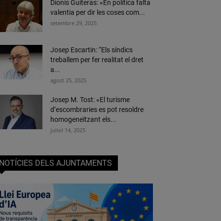
Dionís Guiteras: «En política falta
valentia per dir les coses com...
setembre 29, 2025
Josep Escartin: “Els síndics
treballem per fer realitat el dret
a...
agost 25, 2025
Josep M. Tost: «El turisme
d’escombraries es pot resoldre
homogeneïtzant els...
juliol 14, 2025
NOTÍCIES DELS AJUNTAMENTS