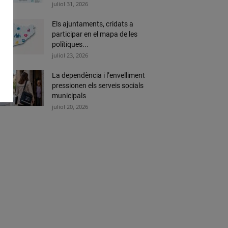
juliol 31, 2026
Els ajuntaments, cridats a
participar en el mapa de les
polítiques...
juliol 23, 2026
La dependència i l’envelliment
pressionen els serveis socials
municipals
juliol 20, 2026