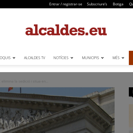
Entrar / registrar-se
Subscriure’s
Botiga
Qu
LOQUIS
ALCALDES TV
NOTÍCIES
MUNICIPIS
MÉS
Alcaldes
limina la sedició i situa en...