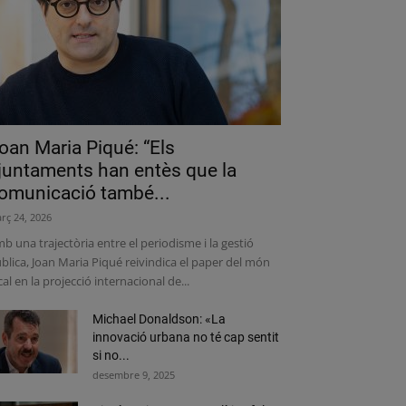
oan Maria Piqué: “Els
juntaments han entès que la
omunicació també...
rç 24, 2026
b una trajectòria entre el periodisme i la gestió
blica, Joan Maria Piqué reivindica el paper del món
cal en la projecció internacional de...
Michael Donaldson: «La
innovació urbana no té cap sentit
si no...
desembre 9, 2025