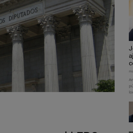
J
a
c
ma
Am
pú
lo