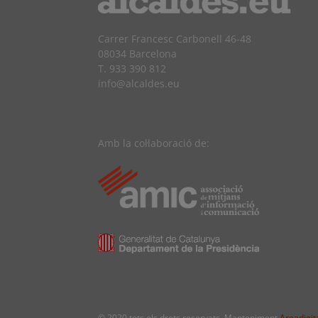
Carrer Francesc Carbonell 46-48
08034 Barcelona
T. 933 390 812
info@alcaldes.eu
Amb la col·laboració de:
© 2020 tots els drets reservats. Manteniment
Areadigita