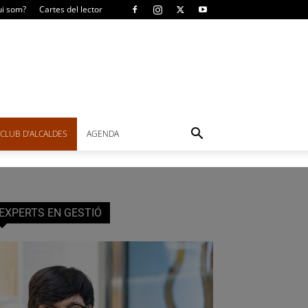
i som?
Cartes del lector
CLUB D’ALCALDES
AGENDA
EXPERTS EN GESTIÓ