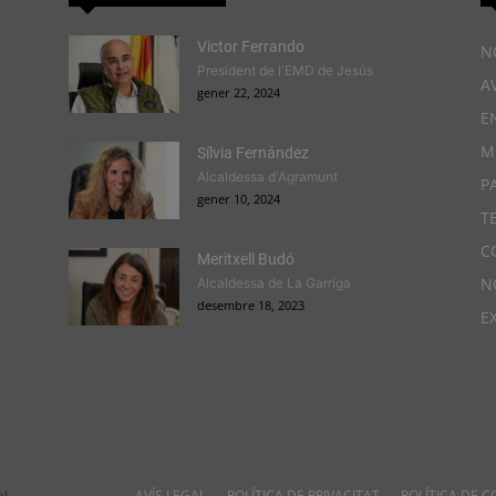
Victor Ferrando
N
President de l'EMD de Jesús
A
gener 22, 2024
E
M
Sílvia Fernández
Alcaldessa d'Agramunt
P
gener 10, 2024
T
C
Meritxell Budó
N
Alcaldessa de La Garriga
desembre 18, 2023
E
l.
AVÍS LEGAL
POLÍTICA DE PRIVACITAT
POLÍTICA DE C