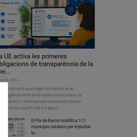
a UE activa les primeres
bligacions de transparència de la
lei...
liol 31, 2026
s ajuntaments que hagin incorporat eines
intel·ligència artificial en l'atenció ciutadana, la
municació o altres serveis municipals hauran
adaptar-se, a partir del 2 d'agost,...
El Pla de Barris mobilitza 117
municipis catalans per impulsar
la...