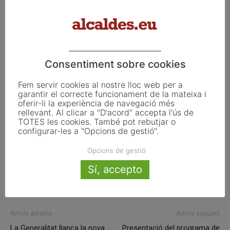
autònoms. 5.000 euros.
– RS96 Hibrilab, SLP. Projecte “ialaena”. Un projecte
col·laboratiu format per professionals independents.
5.000 euros.
Consentiment sobre cookies
Fem servir cookies al nostre lloc web per a
garantir el correcte funcionament de la mateixa i
ETIQUETES
Ajuntament
creació
diners
empreses
oferir-li la experiència de navegació més
manresa
microcrèdits
rellevant. Al clicar a "D'acord" accepta l'ús de
TOTES les cookies. També pot rebutjar o
configurar-les a "Opcions de gestió".
Opcions de gestió
Facebook
X
Linkedin
Sí, accepto
Article anterior
Article següent
La Generalitat llança la nova
Presentació del programa de