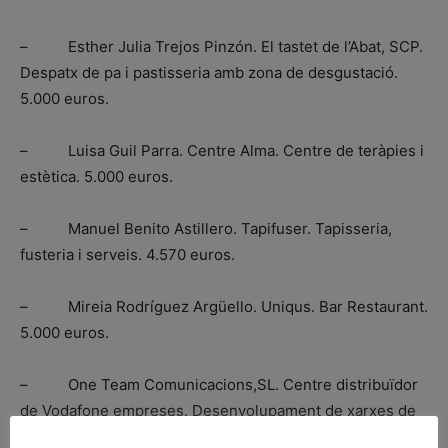
– Esther Julia Trejos Pinzón. El tastet de l’Abat, SCP.
Despatx de pa i pastisseria amb zona de desgustació.
5.000 euros.
– Luisa Guil Parra. Centre Alma. Centre de teràpies i
estètica. 5.000 euros.
– Manuel Benito Astillero. Tapifuser. Tapisseria,
fusteria i serveis. 4.570 euros.
– Mireia Rodríguez Argüello. Uniqus. Bar Restaurant.
5.000 euros.
– One Team Comunicacions,SL. Centre distribuïdor
de Vodafone empreses. Desenvolupament de xarxes de
telecomunicacions i assessorament a Pimes, SOHO i