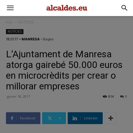
Inici
NOTÍCIES
NOTÍCIES
18.01.17
– MANRESA
• Bages
L’Ajuntament de Manresa
atorga gairebé 50.000 euros
en microcrèdits per crear o
millorar empreses
gener 18, 2017
814
0
Facebook
X
Linkedin