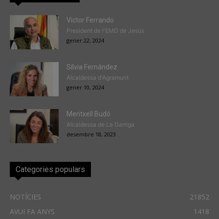
Victor Ferrando
President de l'EMD de Jesús
gener 22, 2024
Sílvia Fernández
Alcaldessa d'Agramunt
gener 10, 2024
Meritxell Budó
Alcaldessa de La Garriga
desembre 18, 2023
Categories populars
NOTÍCIES
21852
AVUI FA ANYS
1418