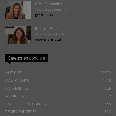
Sílvia Fernández
Alcaldessa d'Agramunt
gener 10, 2024
Meritxell Budó
Alcaldessa de La Garriga
desembre 18, 2023
Categories populars
NOTÍCIES
21852
AVUI FA ANYS
1418
ENTREVISTES
629
MUNICIPIS
507
PACTE DELS ALCALDES
455
TEMES D'INTERÈS
312