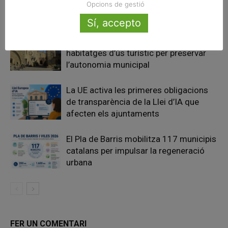
Opcions de gestió
Articles relacionats
Sí, accepto
Pals reclama revisar el decret dels
habitatges d’ús turístic per preservar
l’autonomia municipal
La UE activa les primeres obligacions
de transparència de la Llei d’IA que
afecten els ajuntaments
El Pla de Barris mobilitza 117 municipis
catalans per impulsar la regeneració
urbana
FER UN COMENTARI