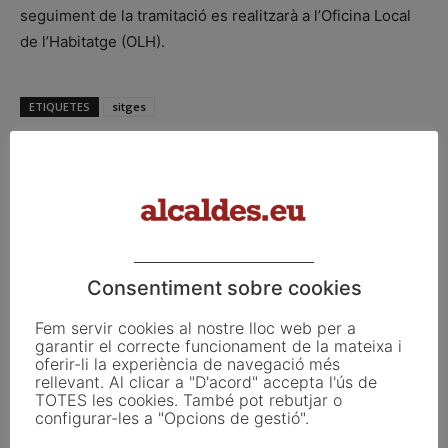
seguiment de la tramitació es realitzarà a l’Oficina Local
de l’Habitatge (OLH).
ETIQUETES
sitges
Facebook
X
Linkedin
Consentiment sobre cookies
Article anterior
Article següent
Fem servir cookies al nostre lloc web per a
Sant Fruitós organitza una
El cap de setmana 9 i 10 d’abril
garantir el correcte funcionament de la mateixa i
oferir-li la experiència de navegació més
plantada d’arbres autòctons a
torna la Fira Mercat del Ram
rellevant. Al clicar a "D'acord" accepta l'ús de
l’entorn del riu d’Or
de Tordera i la Fira del Món
TOTES les cookies. També pot rebutjar o
Geganter
configurar-les a "Opcions de gestió".