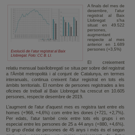
A finals del mes de
desembre, l’atur
registrat al Baix
Llobregat s’ha
situat en 49.522
persones,
augmentant
respecte al mes
anterior en 1.689
persones (+3,5%)
Evolució de l’atur registrat al Baix
Llobregat. Foto: CC B. Ll.
El creixement
relatiu mensual baixllobregatí se situa per sobre del registrat
a l’Àmbit metropolità i al conjunt de Catalunya, en termes
interanuals, continua creixent l’atur registrat en tots els
àmbits territorials. El nombre de persones registrades a les
oficines de treball al Baix Llobregat ha crescut en 10.605
persones, respecte desembre de 2019.
L’augment de l’atur d’aquest mes es registra tant entre els
homes (+968, +4,6%) com entre les dones (+721, +2,7%).
Per edats, l’atur també creix entre tots els grups i en
especial entre les persones de 25 a 44 anys (+880, +4,6%).
El grup d’edat de persones de 45 anys i més és el segon