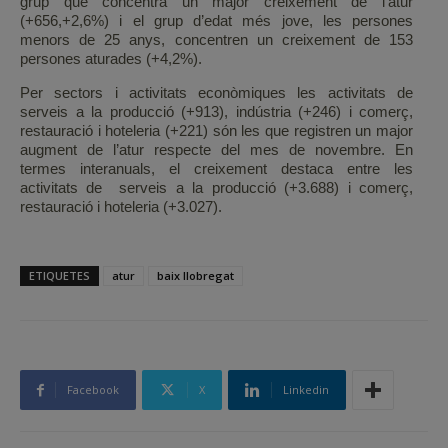
grup que concentra un major creixement de l’atur
(+656,+2,6%) i el grup d’edat més jove, les persones
menors de 25 anys, concentren un creixement de 153
persones aturades (+4,2%).
Per sectors i activitats econòmiques les activitats de
serveis a la producció (+913), indústria (+246) i comerç,
restauració i hoteleria (+221) són les que registren un major
augment de l’atur respecte del mes de novembre. En
termes interanuals, el creixement destaca entre les
activitats de serveis a la producció (+3.688) i comerç,
restauració i hoteleria (+3.027).
ETIQUETES
atur
baix llobregat
Facebook
X
Linkedin