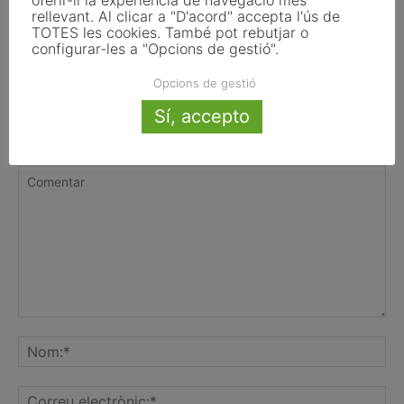
oferir-li la experiència de navegació més
de transparència de la Llei d’IA que
rellevant. Al clicar a "D'acord" accepta l'ús de
TOTES les cookies. També pot rebutjar o
afecten els ajuntaments
configurar-les a "Opcions de gestió".
Opcions de gestió
Sí, accepto
FER UN COMENTARI