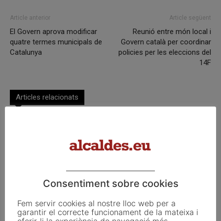
Article anterior
Article següent
El Govern aprova modificar
Reunió entre món local i
quatre termes municipals de
Govern català per coordinar
Catalunya
policies per les eleccions del
14F
Articles relacionats
Eclipsi solar del 12 d’agost: així es
veurà des dels municipis de Catalunya
Pals reclama revisar el decret dels
habitatges d’ús turístic per preservar
Consentiment sobre cookies
l’autonomia municipal
Fem servir cookies al nostre lloc web per a
garantir el correcte funcionament de la mateixa i
La UE activa les primeres obligacions