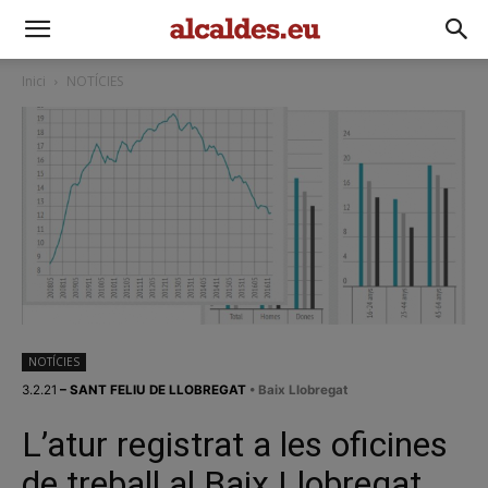
Inici
NOTÍCIES
NOTÍCIES
3.2.21
– SANT FELIU DE LLOBREGAT
• Baix Llobregat
L’atur registrat a les oficines
de treball al Baix Llobregat