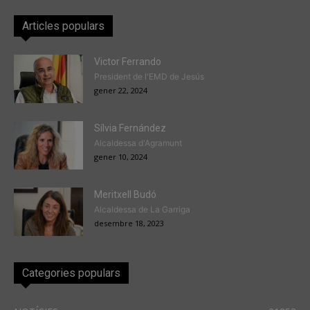
Articles populars
Victor Ferrando
President de l'EMD de Jesús
gener 22, 2024
Sílvia Fernández
Alcaldessa d'Agramunt
gener 10, 2024
Meritxell Budó
Alcaldessa de La Garriga
desembre 18, 2023
Categories populars