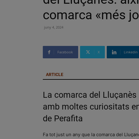
comarca «més jo
juny 4, 2024
Facebook
X
Linkedin
ARTICLE
La comarca del Lluçanès
amb moltes curiositats emp
de Perafita
Fa tot just un any que la comarca del Lluça