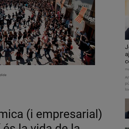
J
a
c
ma
edida
Am
pú
lo
mica (i empresarial)
 és la vida de la