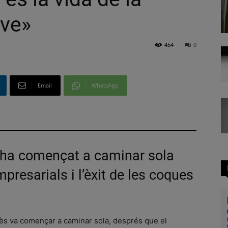
ve»
454
0
Email
WhatsApp
 ha començat a caminar sola
resarials i l’èxit de les coques
nès va començar a caminar sola, després que el