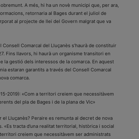
i Sobremunt. A més, hi ha un novè municipi que, per ara,
ormacions, retornaria al Bages durant el juliol de
rporat al projecte de llei del Govern malgrat que va
 el Consell Comarcal del Lluçanès s’haurà de constituir
. Fins llavors, hi haurà un organisme transitori en
 la gestió dels interessos de la comarca. En aquest
dania estaran garantits a través del Consell Comarcal
a nova comarca.
015-2019): «Com a territori creiem que necessitàvem
rents del pla de Bages i de la plana de Vic»
ar el Lluçanès? Peraire es remunta al decret de nova
 «Es tracta d’una realitat territorial, històrica i social
 territori creiem que necessitàvem ser administrats