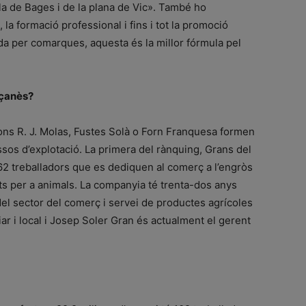
la de Bages i de la plana de Vic». També ho
 la formació professional i fins i tot la promoció
ada per comarques, aquesta és la millor fórmula pel
uçanès?
ons R. J. Molas, Fustes Solà o Forn Franquesa formen
ssos d’explotació. La primera del rànquing, Grans del
 62 treballadors que es dediquen al comerç a l’engròs
nts per a animals. La companyia té trenta-dos anys
del sector del comerç i servei de productes agrícoles
ar i local i Josep Soler Gran és actualment el gerent