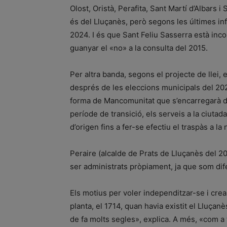
Olost, Oristà, Perafita, Sant Martí d’Albars 
és del Lluçanès, però segons les últimes inf
2024. I és que Sant Feliu Sasserra està inco
guanyar el «no» a la consulta del 2015.
Per altra banda, segons el projecte de llei,
després de les eleccions municipals del 2027
forma de Mancomunitat que s’encarregarà de
període de transició, els serveis a la ciuta
d’origen fins a fer-se efectiu el traspàs a l
Peraire (alcalde de Prats de Lluçanès del 2
ser administrats pròpiament, ja que som dife
Els motius per voler independitzar-se i cre
planta, el 1714, quan havia existit el Lluçanès.
de fa molts segles», explica. A més, «com a