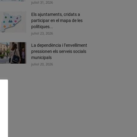
juliol 31, 2026
Els ajuntaments, cridats a
participar en el mapa de les
polítiques...
juliol 23, 2026
La dependència i l’envelliment
pressionen els serveis socials
municipals
juliol 20, 2026