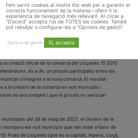
Fem servir cookies al nostre lloc web per a garantir el
a la capital i amb nombroses iniciatives turístiques
correcte funcionament de la mateixa i oferir-li la
mpreses petites de construcció que estan creixent
experiència de navegació més rellevant. Al clicar a
"D'acord" accepta l'ús de TOTES les cookies. També
t a la capital», continua.
pot rebutjar o configurar-les a "Opcions de gestió".
reivindicacions»
Sí, accepto
Opcions de gestió
terera entre el Bages, Osona i el Berguedà van
 a la creació oficial de la comarca del Lluçanès. El 2015
referèndum», és a dir, un procés participatiu entre els
municipi s’integrés a la nova comarca. El resultat
e a la creació de la comarca en vuit municipis i
onsens no era complet i que el procés no seria tan
ns municipals del 28 de maig de 2023, el Govern de la
e incorpora els vuit municipis que van votar a favor de
15: Prats de Lluçanès (que és la capital), Alpens, Lluçà,