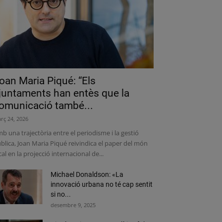
oan Maria Piqué: “Els
juntaments han entès que la
omunicació també...
rç 24, 2026
b una trajectòria entre el periodisme i la gestió
blica, Joan Maria Piqué reivindica el paper del món
cal en la projecció internacional de...
Michael Donaldson: «La
innovació urbana no té cap sentit
si no...
desembre 9, 2025