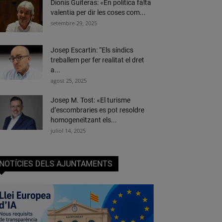
Dionís Guiteras: «En política falta
valentia per dir les coses com...
setembre 29, 2025
Josep Escartin: “Els síndics
treballem per fer realitat el dret
a...
agost 25, 2025
Josep M. Tost: «El turisme
d’escombraries es pot resoldre
homogeneïtzant els...
juliol 14, 2025
NOTÍCIES DELS AJUNTAMENTS