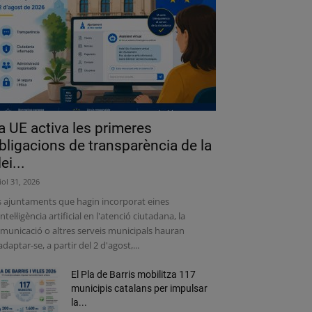
a UE activa les primeres
bligacions de transparència de la
lei...
liol 31, 2026
s ajuntaments que hagin incorporat eines
intel·ligència artificial en l'atenció ciutadana, la
municació o altres serveis municipals hauran
adaptar-se, a partir del 2 d'agost,...
El Pla de Barris mobilitza 117
municipis catalans per impulsar
la...