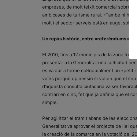
empreses, de molt teixit comercial sobretot 
amb cases de turisme rural. «També hi ha e
molt i el sector serveis està en auge, sobreto
Un repàs històric, entre «referèndums» i «
El 2010, fins a 12 municipis de la zona fron
presentar a la Generalitat una sol·licitud per
es va dur a terme col·loquialment un «petit 
veïns perquè opinessin si volien que el seu 
d’aquesta consulta ciutadana va ser favorabl
contrari en cinc, fet que ja definia que el c
simple.
Per agilitzar el tràmit abans de les eleccio
Generalitat va aprovar el projecte de llei qu
la creació de la comarca en la votació del 20