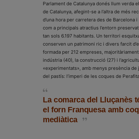
Parlament de Catalunya donés llum verda el 
de Catalunya, afegint-se a l’altra de més r
d’una hora per carretera des de Barcelona i 
com a principals atractius l’entorn preserv
tan sols 6.197 habitants. Un territori esquit
conserven un patrimoni ric i divers farcit d
formada per 212 empreses, majoritàriament 
indústria (40), la construcció (27) i l’agricu
«experimentats», amb menys presència de jo
del pastís: l’imperi de les coques de Perafita
La comarca del Lluçanès té
el forn Franquesa amb coq
mediàtica