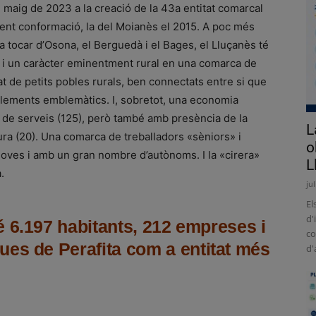
maig de 2023 a la creació de la 43a entitat comarcal
ecent conformació, la del Moianès el 2015. A poc més
a tocar d’Osona, el Berguedà i el Bages, el Lluçanès té
at i un caràcter eminentment rural en una comarca de
xat de petits pobles rurals, ben connectats entre si que
’elements emblemàtics. I, sobretot, una economia
de serveis (125), però també amb presència de la
L
ltura (20). Una comarca de treballadors «sèniors» i
o
ves i amb un gran nombre d’autònoms. I la «cirera»
L
.
ju
El
d'
 6.197 habitants, 212 empreses i
co
ues de Perafita com a entitat més
d'