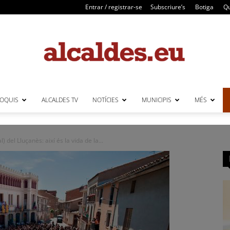
Entrar / registrar-se
Subscriure’s
Botiga
Qu
LOQUIS
ALCALDES TV
NOTÍCIES
MUNICIPIS
MÉS
Alcaldes
del Lluçanès: així és la vida de la...