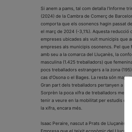
Si anem a pams, tal com detalla l’Informe tri
(2024) de la Cambra de Comerç de Barcelona
comporta que els osonencs hagin passat d
el març de 2024 (-3,1%). Aquesta reducció d
empreses ubicades als vuit municipis que a
empreses als municipis osonencs. Pel que fa 
amb seu a la comarca del Lluçanès, la con
masculina (1.425 treballadors) que femenina
pocs treballadors estrangers a la zona (19
cas d’Osona o el Bages. La resta són majorità
Gran part dels treballadors pertanyen a les 
Sorprèn la poca xifra de treballadors menor
tenir a veure en la mobilitat per estudis o e
la xifra, encara més.
Isaac Peraire, nascut a Prats de Lluçanès i a
Empresa que el teixit econòmic del Lluçanès