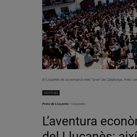
El Lluçanès és la comarca més "jove" de Catalunya. Foto: c
NOTÍCIES
Prats de Lluçanès
• Lluçanès
L’aventura econò
del Lluçanès: així