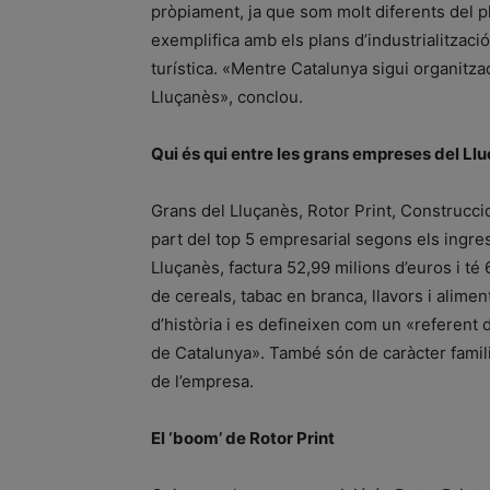
pròpiament, ja que som molt diferents del p
exemplifica amb els plans d’industrialització,
turística. «Mentre Catalunya sigui organitz
Lluçanès», conclou.
Qui és qui entre les grans empreses del Ll
Grans del Lluçanès, Rotor Print, Construcci
part del top 5 empresarial segons els ingre
Lluçanès, factura 52,99 milions d’euros i té
de cereals, tabac en branca, llavors i alime
d’història i es defineixen com un «referent 
de Catalunya». També són de caràcter famili
de l’empresa.
El ‘boom’ de Rotor Print