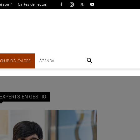
i som?
Cartes del lector
CLUB D’ALCALDES
AGENDA
EXPERTS EN GESTIÓ