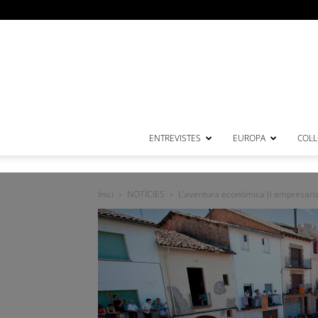
ENTREVISTES
EUROPA
COL·
Inici
NOTÍCIES
L’aventura econòmica (i empresarial) 