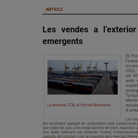
ARTICLE
Les vendes a l’exterio
emergents
El Por
l’exte
incre
2011.
els 50
amb u
expor
emerge
Turqui
Mentr
movim
La terminal TCB, al Port de Barcelona
d’unit
Les au
del moviment agregat de contenidors està condicionat 
que estan de pas a les instal·lacions del port. Aquestes 
una dada rellevant per detectar l’esforç d’internacio
caiguda del consum i per la recessió dels mercats interio