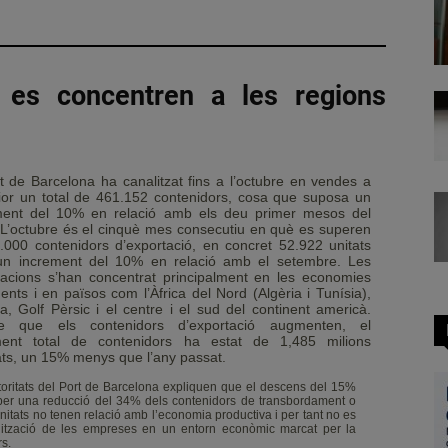
r es concentren a les regions
t de Barcelona ha canalitzat fins a l’octubre en vendes a
rior un total de 461.152 contenidors, cosa que suposa un
ment del 10% en relació amb els deu primer mesos del
 L’octubre és el cinquè mes consecutiu en què es superen
.000 contenidors d’exportació, en concret 52.922 unitats
n increment del 10% en relació amb el setembre. Les
tacions s’han concentrat principalment en les economies
nts i en països com l’Àfrica del Nord (Algèria i Tunísia),
a, Golf Pèrsic i el centre i el sud del continent americà.
e que els contenidors d’exportació augmenten, el
ent total de contenidors ha estat de 1,485 milions
ats, un 15% menys que l’any passat.
toritats del Port de Barcelona expliquen que el descens del 15%
per una reducció del 34% dels contenidors de transbordament o
unitats no tenen relació amb l’economia productiva i per tant no es
nalització de les empreses en un entorn econòmic marcat per la
rs.