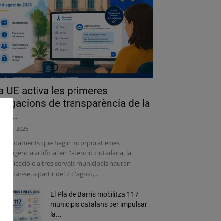
a UE activa les primeres
bligacions de transparència de la
lei...
liol 31, 2026
s ajuntaments que hagin incorporat eines
intel·ligència artificial en l'atenció ciutadana, la
municació o altres serveis municipals hauran
adaptar-se, a partir del 2 d'agost,...
El Pla de Barris mobilitza 117
municipis catalans per impulsar
la...