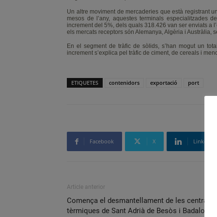
Un altre moviment de mercaderies que està registrant u
mesos de l’any, aquestes terminals especialitzades de
increment del 5%, dels quals 318.426 van ser enviats a l
els mercats receptors són Alemanya, Algèria i Austràlia, s
En el segment de tràfic de sòlids, s’han mogut un tot
increment s’explica pel tràfic de ciment, de cereals i menor
ETIQUETES
contenidors
exportació
port
Facebook
X
Linkedin
Article anterior
Comença el desmantellament de les centrals
tèrmiques de Sant Adrià de Besòs i Badalona