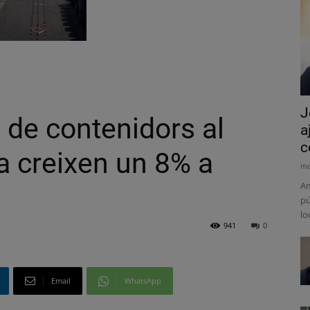
J
 de contenidors al
a
c
a creixen un 8% a
ma
Am
pú
lo
941
0
Email
WhatsApp