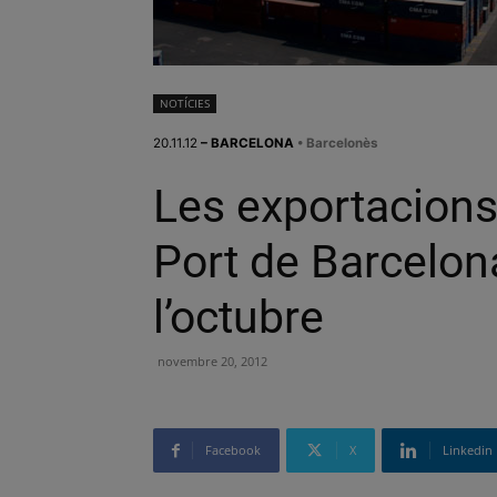
NOTÍCIES
20.11.12
– BARCELONA
• Barcelonès
Les exportacions
Port de Barcelon
l’octubre
novembre 20, 2012
Facebook
X
Linkedin