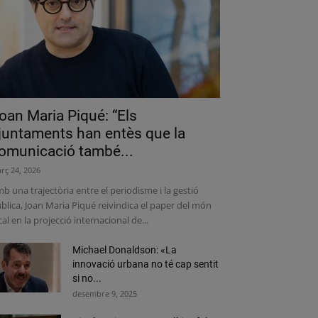
oan Maria Piqué: “Els
juntaments han entès que la
omunicació també...
rç 24, 2026
b una trajectòria entre el periodisme i la gestió
blica, Joan Maria Piqué reivindica el paper del món
cal en la projecció internacional de...
Michael Donaldson: «La
innovació urbana no té cap sentit
si no...
desembre 9, 2025