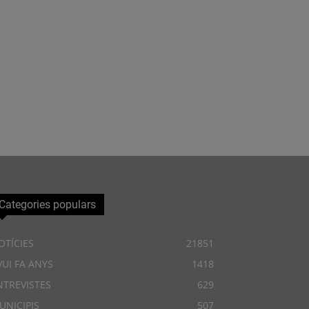
Categories populars
OTÍCIES
21851
VUI FA ANYS
1418
NTREVISTES
629
UNICIPIS
507