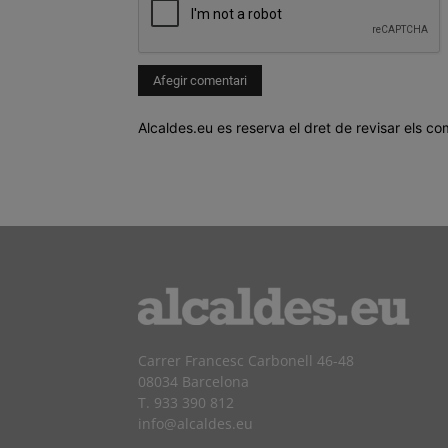
Alcaldes.eu es reserva el dret de revisar els co
Carrer Francesc Carbonell 46-48
08034 Barcelona
T. 933 390 812
info@alcaldes.eu