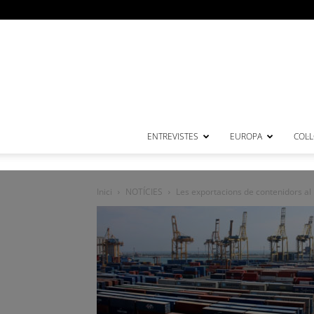
ENTREVISTES
EUROPA
COL·
Inici
NOTÍCIES
Les exportacions de contenidors al 