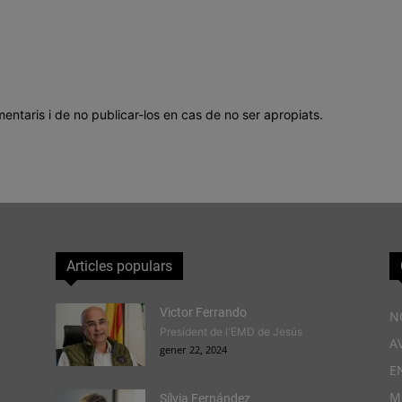
mentaris i de no publicar-los en cas de no ser apropiats.
Articles populars
Victor Ferrando
N
President de l'EMD de Jesús
A
gener 22, 2024
E
M
Sílvia Fernández