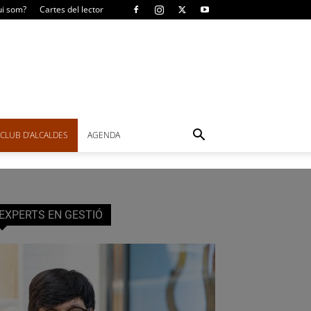
i som?
Cartes del lector
CLUB D’ALCALDES
AGENDA
EXPERTS EN GESTIÓ