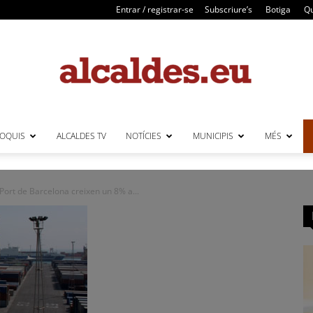
Entrar / registrar-se
Subscriure’s
Botiga
Qu
LOQUIS
ALCALDES TV
NOTÍCIES
MUNICIPIS
MÉS
Alcaldes
Port de Barcelona creixen un 8% a...