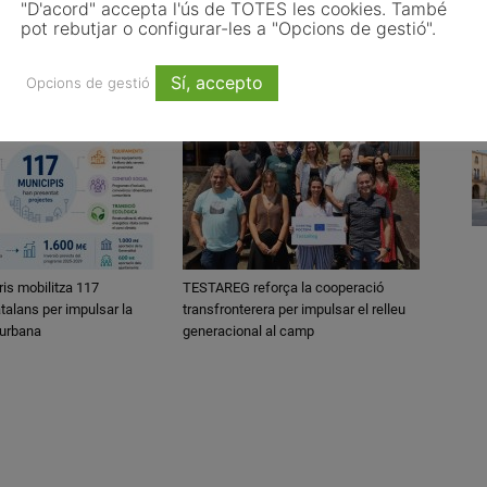
"D'acord" accepta l'ús de TOTES les cookies. També
pot rebutjar o configurar-les a "Opcions de gestió".
Sí, accepto
Opcions de gestió
ris mobilitza 117
TESTAREG reforça la cooperació
talans per impulsar la
transfronterera per impulsar el relleu
 urbana
generacional al camp