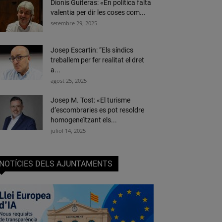
Dionís Guiteras: «En política falta
valentia per dir les coses com...
setembre 29, 2025
Josep Escartin: “Els síndics
treballem per fer realitat el dret
a...
agost 25, 2025
Josep M. Tost: «El turisme
d’escombraries es pot resoldre
homogeneïtzant els...
juliol 14, 2025
NOTÍCIES DELS AJUNTAMENTS