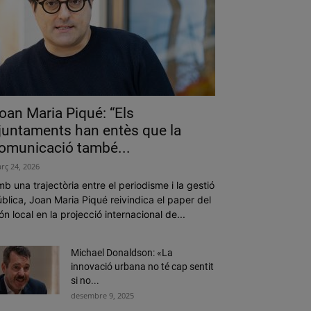
oan Maria Piqué: “Els
juntaments han entès que la
omunicació també...
rç 24, 2026
b una trajectòria entre el periodisme i la gestió
blica, Joan Maria Piqué reivindica el paper del
n local en la projecció internacional de...
Michael Donaldson: «La
innovació urbana no té cap sentit
si no...
desembre 9, 2025