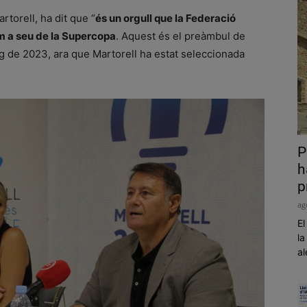
rtorell, ha dit que “
és un orgull que la Federació
m a seu de la Supercopa
. Aquest és el preàmbul de
arg de 2023, ara que Martorell ha estat seleccionada
P
h
p
ag
El
la
al