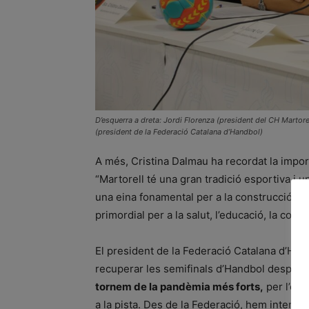
D’esquerra a dreta: Jordi Florenza (president del CH Martore
(president de la Federació Catalana d’Handbol)
A més, Cristina Dalmau ha recordat la impor
“Martorell té una gran tradició esportiva i uns
una eina fonamental per a la construcció d’u
primordial per a la salut, l’educació, la cohes
El president de la Federació Catalana d’Hand
recuperar les semifinals d’Handbol després 
tornem de la pandèmia més forts,
per l’esf
a la pista. Des de la Federació, hem intentat