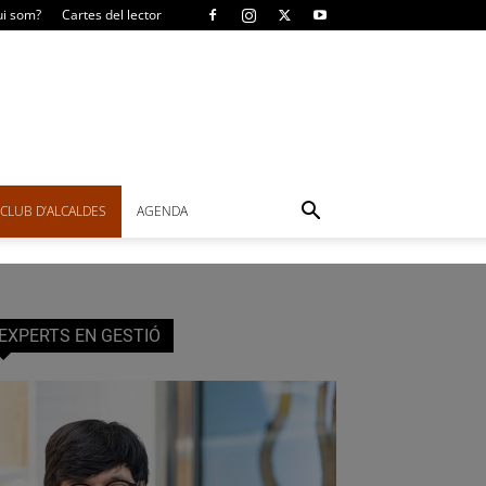
i som?
Cartes del lector
CLUB D’ALCALDES
AGENDA
EXPERTS EN GESTIÓ