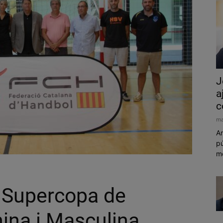
J
a
c
ma
Am
pú
mó
a Supercopa de
ina i Masculina