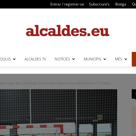
Entrar / registrar-se
Subscriure’s
Botiga
Qu
LOQUIS
ALCALDES TV
NOTÍCIES
MUNICIPIS
MÉS
Alcaldes
Supercopa de Catalunya Femenina i Masculina d’Handbol al Pavelló...