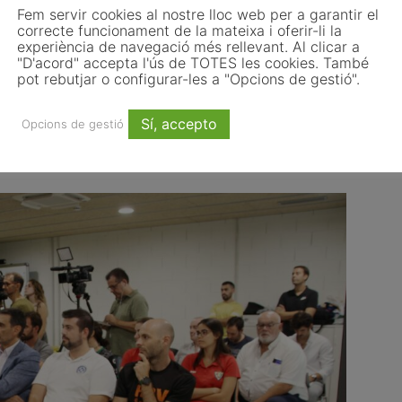
Fem servir cookies al nostre lloc web per a garantir el
inals, amb la qual cosa tenim més equips implicats i
correcte funcionament de la mateixa i oferir-li la
experiència de navegació més rellevant. Al clicar a
"D'acord" accepta l'ús de TOTES les cookies. També
pot rebutjar o configurar-les a "Opcions de gestió".
de Martorell com a ciutat d’acollida de la Supercopa de
 de la ciutat per acollir aquest esdeveniment els
Sí, accepto
Opcions de gestió
e Martorell hagi estat triada Ciutat Europea de l’Esport
Tant el municipi com el CH Martorell s’hi han bolcat”.