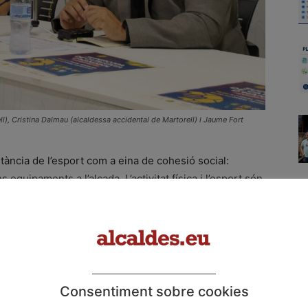
ll), Cristina Dalmau (alcaldessa accidental de Martorell) i Jaume Fort
tància de l’esport com a eina de cohesió social:
 equipaments a l’alçada. L’activitat física i l’esport són
na societat millor; veiem l’esport com a element
ió social i la millora de la convivència”.
bol, Jaume Fort, ha posat èmfasi en la il·lusió de
de l’epidèmia: “És una gran satisfacció veure que
orç que s’ha estat fent i que es demostra en la qualitat
Consentiment sobre cookies
 fer un pas endavant en la qualitat d’aquest