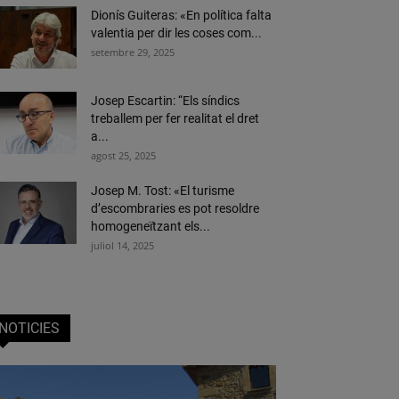
Dionís Guiteras: «En política falta
valentia per dir les coses com...
setembre 29, 2025
Josep Escartin: “Els síndics
treballem per fer realitat el dret
a...
agost 25, 2025
Josep M. Tost: «El turisme
d’escombraries es pot resoldre
homogeneïtzant els...
juliol 14, 2025
NOTICIES