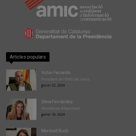
Articles populars
Victor Ferrando
President de l'EMD de Jesús
gener 22, 2024
Sílvia Fernández
Alcaldessa d'Agramunt
gener 10, 2024
Meritxell Budó