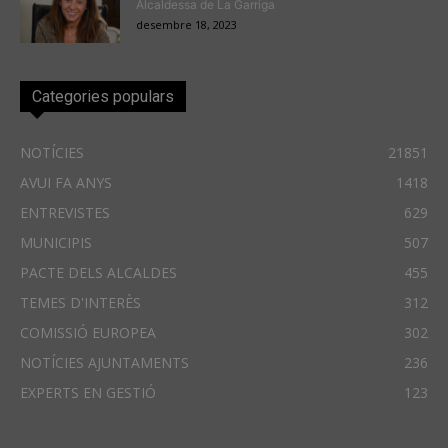
Alcaldessa de La Garriga
desembre 18, 2023
Categories populars
NOTÍCIES
21851
AVUI FA ANYS
1418
ENTREVISTES
629
MUNICIPIS
507
PACTE DELS ALCALDES
455
TEMES D'INTERÈS
312
COMISSIÓ EUROPEA
302
NOTÍCIES AJUNTAMENTS
236
EXPERTS EN GESTIÓ
123