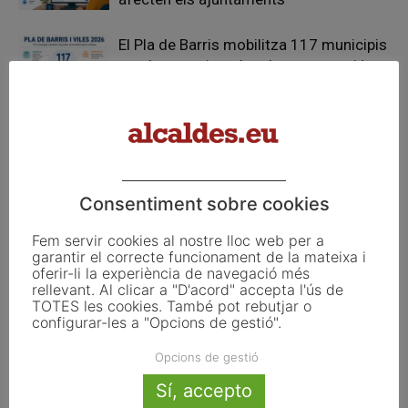
El Pla de Barris mobilitza 117 municipis
catalans per impulsar la regeneració
urbana
TESTAREG reforça la cooperació
transfronterera per impulsar el relleu
generacional al camp
Consentiment sobre cookies
Fem servir cookies al nostre lloc web per a
garantir el correcte funcionament de la mateixa i
oferir-li la experiència de navegació més
FER UN COMENTARI
rellevant. Al clicar a "D'acord" accepta l'ús de
TOTES les cookies. També pot rebutjar o
configurar-les a "Opcions de gestió".
Opcions de gestió
Sí, accepto