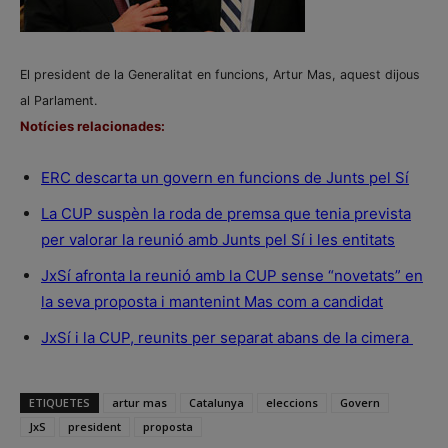
El president de la Generalitat en funcions, Artur Mas, aquest dijous
al Parlament.
Notícies relacionades:
ERC descarta un govern en funcions de Junts pel Sí
La CUP suspèn la roda de premsa que tenia prevista
per valorar la reunió amb Junts pel Sí i les entitats
JxSí afronta la reunió amb la CUP sense “novetats” en
la seva proposta i mantenint Mas com a candidat
JxSí i la CUP, reunits per separat abans de la cimera
ETIQUETES
artur mas
Catalunya
eleccions
Govern
JxS
president
proposta