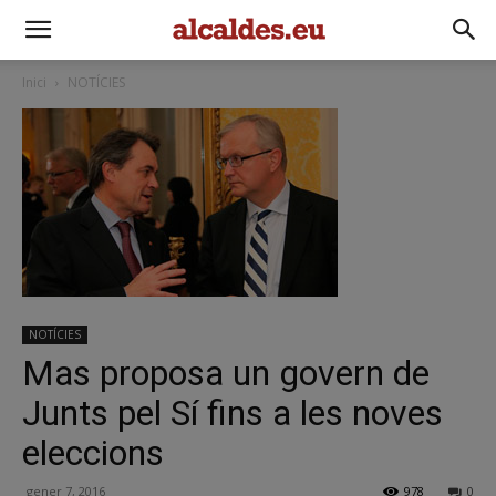
Inici
NOTÍCIES
NOTÍCIES
Mas proposa un govern de
Junts pel Sí fins a les noves
eleccions
gener 7, 2016
978
0