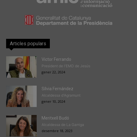
Articles populars
Victor Ferrando
President de l'EMD de Jesús
gener 22, 2024
Sílvia Fernández
Alcaldessa d'Agramunt
gener 10, 2024
Meritxell Budó
Alcaldessa de La Garriga
desembre 18, 2023