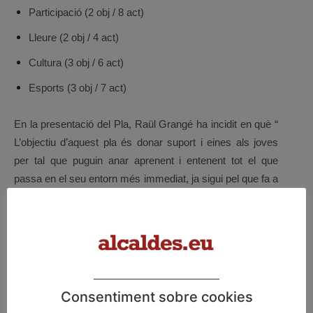
Participació (2 obj / 8 act)
Lleure (2 obj / 4 act)
Cultura (3 obj / 6 act)
Esports (3 obj / 7 act)
En la presentació del Pla, Raül Grangé ha incidit en què “
L’objectiu d’aquest pla és donar suport i eines als joves
per tal que puguin anar aprenent i entenent tot el que
passa en el seu entorn més immediat, ja sigui pel que fa a
l’educació, l’habitatge, l’ocupació i el lleure, entre d’altres”
Podeu consultar els continguts del Pla des
d’aquí
ETIQUETES
Joves
pla local
sant cugat
Consentiment sobre cookies