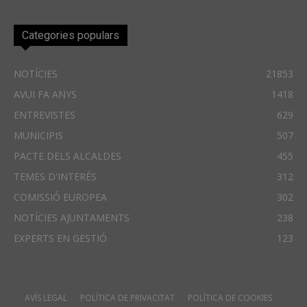
Categories populars
NOTÍCIES
21853
AVUI FA ANYS
1418
ENTREVISTES
629
MUNICIPIS
507
PACTE DELS ALCALDES
455
TEMES D'INTERÈS
312
COMISSIÓ EUROPEA
302
NOTÍCIES AJUNTAMENTS
238
EXPERTS EN GESTIÓ
123
AVÍS LEGAL
POLÍTICA DE PRIVACITAT
POLÍTICA DE COOKIES