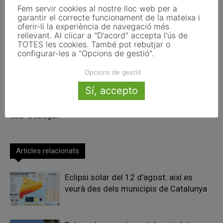
Fem servir cookies al nostre lloc web per a
garantir el correcte funcionament de la mateixa i
oferir-li la experiència de navegació més
Facebook
X
Linkedin
rellevant. Al clicar a "D'acord" accepta l'ús de
TOTES les cookies. També pot rebutjar o
configurar-les a "Opcions de gestió".
Opcions de gestió
Article anterior
Article següent
Sí, accepto
Rajoy ridiculitza la reforma
ELECCIONS MUNICIPALS 2015:
constitucional del PSOE i la
Comença la cursa
titlla “d’eslògan”
Articles relacionats
Eclipsi solar del 12 d’agost: així es
veurà des dels municipis de Catalunya