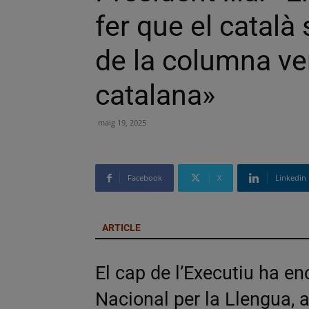
fer que el català
de la columna ver
catalana»
maig 19, 2025
Facebook
X
Linkedin
ARTICLE
El cap de l’Executiu ha en
Nacional per la Llengua, a