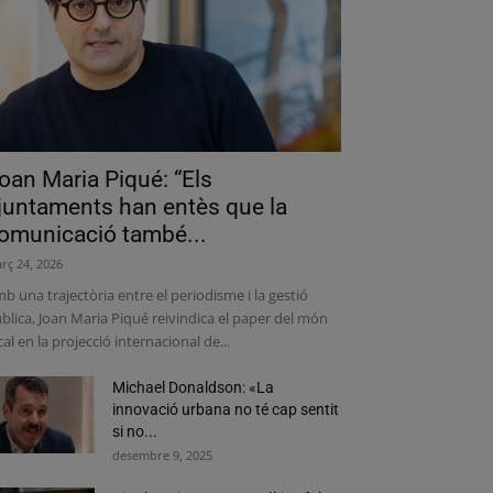
oan Maria Piqué: “Els
juntaments han entès que la
omunicació també...
rç 24, 2026
b una trajectòria entre el periodisme i la gestió
blica, Joan Maria Piqué reivindica el paper del món
cal en la projecció internacional de...
Michael Donaldson: «La
innovació urbana no té cap sentit
si no...
desembre 9, 2025