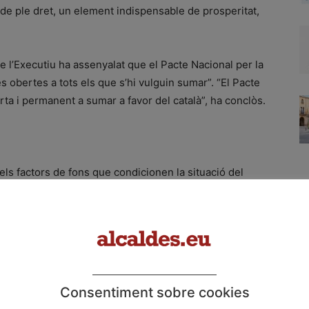
 de ple dret, un element indispensable de prosperitat,
de l’Executiu ha assenyalat que el Pacte Nacional per la
es obertes a tots els que s’hi vulguin sumar”. “El Pacte
rta i permanent a sumar a favor del català”, ha conclòs.
els factors de fons que condicionen la situació del
alistes, orientats a la millora efectiva del coneixement
 recull defugen els plantejaments simbòlics, i són
titueix un compromís d’actuació de tots els signants
ns d’institucions, entitats, empreses i formacions que
 treballar en la mateixa línia.
Consentiment sobre cookies
r el setembre del 2021 amb una resolució del