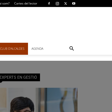
i som?
Cartes del lector
CLUB D’ALCALDES
AGENDA
EXPERTS EN GESTIÓ