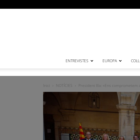
ENTREVISTES
EUROPA
COL·
Inici
NOTÍCIES
President Illa: «Ens comprometem a 