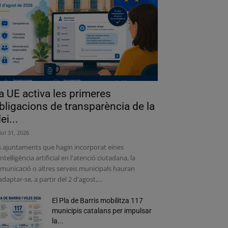
a UE activa les primeres
bligacions de transparència de la
lei...
liol 31, 2026
s ajuntaments que hagin incorporat eines
intel·ligència artificial en l'atenció ciutadana, la
municació o altres serveis municipals hauran
adaptar-se, a partir del 2 d'agost,...
El Pla de Barris mobilitza 117
municipis catalans per impulsar
la...