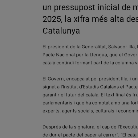
un pressupost inicial de 
2025, la xifra més alta des
Catalunya
El president de la Generalitat, Salvador Illa
Pacte Nacional per la Llengua, que el Gove
català continuï formant part de la columna ve
El Govern, encapçalat pel president Illa, i u
signat a l’Institut d’Estudis Catalans el Pac
garantir el futur del català. El text final és f
parlamentaris i que ha comptat amb una fort
experts, agents socials, culturals i econòmi
Després de la signatura, el cap de l’Executi
de dur el pacte del paper al carrer”. “El cata