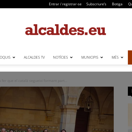
Entrar / registrar-se
Subscriure’s
Botiga
Qu
LOQUIS
ALCALDES TV
NOTÍCIES
MUNICIPIS
MÉS
Alcaldes
fer que el català segueixi formant part...