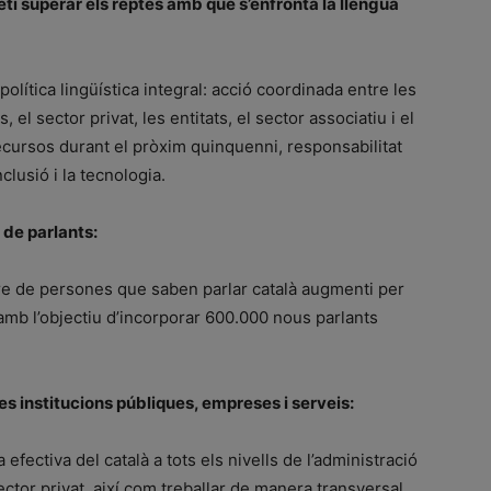
eti superar els reptes amb què s’enfronta la llengua
política lingüística integral: acció coordinada entre les
 el sector privat, les entitats, el sector associatiu i el
recursos durant el pròxim quinquenni, responsabilitat
nclusió i la tecnologia.
 de parlants:
re de persones que saben parlar català augmenti per
mb l’objectiu d’incorporar 600.000 nous parlants
es institucions públiques, empreses i serveis:
 efectiva del català a tots els nivells de l’administració
 sector privat, així com treballar de manera transversal