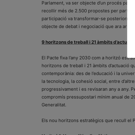
Parlament, va ser objecte d’un procés parti
recollir més de 2.500 propostes per part de l
participació va transformar-se posteriorme
objecte de debat i negociació que ara arriba 
9 horitzons de treball i 21 àmbits d’actuaci
El Pacte fixa l’any 2030 com a horitzó estrat
horitzons de treball i 21 àmbits d’actuació q
contemporània: des de l’educació i la universi
la tecnologia, la cohesió social, entre d’al
progressivament i es revisaran any a any. Pe
compromís pressupostari mínim anual de 200 m
Generalitat.
Els nou horitzons estratègics que recull el 