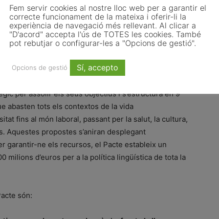
cipatiu amb un ampli ressò durant el 2022, que va
Fem servir cookies al nostre lloc web per a garantir el
correcte funcionament de la mateixa i oferir-li la
a ciutadania, entitats i societat civil. Aquesta
experiència de navegació més rellevant. Al clicar a
nt en un document d’objectius i mesures que ha estat
"D'acord" accepta l'ús de TOTES les cookies. També
pot rebutjar o configurar-les a "Opcions de gestió".
a la seva fi.
Sí, accepto
ó
Opcions de gestió
ègic per assolir els seus objectius i s’estructura en 9
ue abasten tots els contextos de la vida
tat fins al món laboral, passant per la salut, la cultura,
tres. Aquestes propostes s’aniran desplegant
r garantir-ne els recursos, el Pacte estableix un
ilions d’euros per a la política lingüística de tota la
Pacte són: