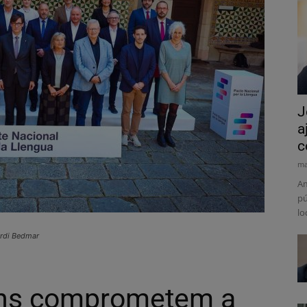
J
a
c
ma
Am
pú
lo
Jordi Bedmar
«Ens comprometem a