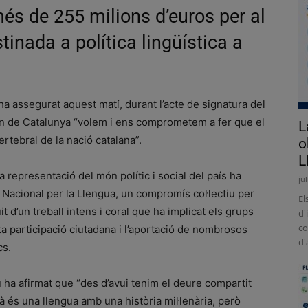
més de 255 milions d’euros per al
tinada a política lingüística a
, ha assegurat aquest matí, durant l’acte de signatura del
rn de Catalunya “volem i ens comprometem a fer que el
L
rtebral de la nació catalana”.
o
L
na representació del món polític i social del país ha
ju
te Nacional per la Llengua, un compromís col·lectiu per
El
ruit d’un treball intens i coral que ha implicat els grups
d'
co
a participació ciutadana i l’aportació de nombrosos
d'
cs.
u ha afirmat que “des d’avui tenim el deure compartit
là és una llengua amb una història mil·lenària, però