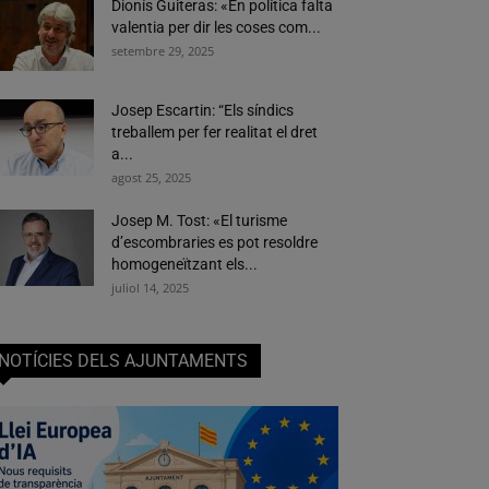
Dionís Guiteras: «En política falta
valentia per dir les coses com...
setembre 29, 2025
Josep Escartin: “Els síndics
treballem per fer realitat el dret
a...
agost 25, 2025
Josep M. Tost: «El turisme
d’escombraries es pot resoldre
homogeneïtzant els...
juliol 14, 2025
NOTÍCIES DELS AJUNTAMENTS