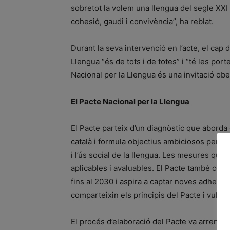
sobretot la volem una llengua del segle XXI
cohesió, gaudi i convivència”, ha reblat.
Durant la seva intervenció en l’acte, el cap 
Llengua “és de tots i de totes” i “té les port
Nacional per la Llengua és una invitació obe
El Pacte Nacional per la Llengua
El Pacte parteix d’un diagnòstic que aborda 
català i formula objectius ambiciosos però re
i l’ús social de la llengua. Les mesures que
aplicables i avaluables. El Pacte també cons
fins al 2030 i aspira a captar noves adhesio
comparteixin els principis del Pacte i vulguin
El procés d’elaboració del Pacte va arrenca