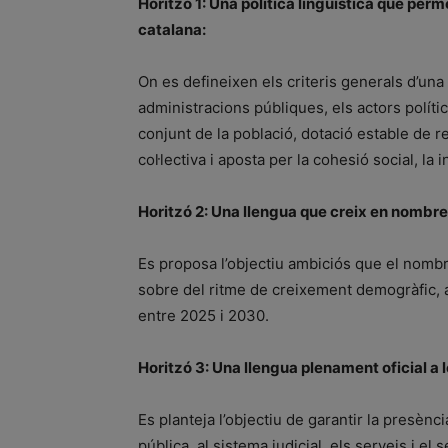
Horitzó 1: Una política lingüística que perm
catalana:
On es defineixen els criteris generals d’una 
administracions públiques, els actors polítics,
conjunt de la població, dotació estable de 
col·lectiva i aposta per la cohesió social, la i
Horitzó 2: Una llengua que creix en nombre
Es proposa l’objectiu ambiciós que el nomb
sobre del ritme de creixement demogràfic, a
entre 2025 i 2030.
Horitzó 3: Una llengua plenament oficial a l
Es planteja l’objectiu de garantir la presència
pública, al sistema judicial, els serveis i el