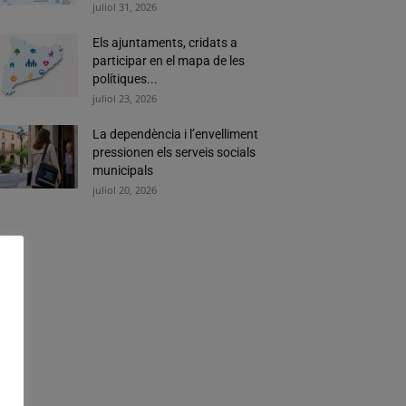
juliol 31, 2026
Els ajuntaments, cridats a
participar en el mapa de les
polítiques...
juliol 23, 2026
La dependència i l’envelliment
pressionen els serveis socials
municipals
juliol 20, 2026