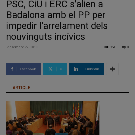
PSC, CiU i ERC s’alien a
Badalona amb el PP per
impedir l’arrelament dels
nouvinguts incívics
desembre 22, 2010
951
0
Facebook
X
Linkedin
ARTICLE