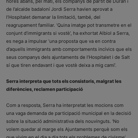
hores abans, pel matí, els companys de partit de Duran i
de l’alcalde badaloní Jordi Serra havien aprovat a
l’Hospitalet demanar la limitació, també, del
reagrupament familiar. ‘Quina imatge pot transmetre en el
conjunt d’immigrants si vostè’, ha exhortat Albiol a Serra,
es nega a impulsar ‘una proposta que va en contra
d’aquells immigrants amb comportaments incívics que els
seus companys dels ajuntaments de l’Hospitalet i de Salt
sí que tiren endavant i que vostè deixa a mig camí’.
Serra interpreta que tots els consistoris, malgrat les
diferències, reclamen participació
Com a resposta, Serra ha interpretat les mocions com
una vaga demanda de participació municipal en la decisió
sobre la situació administrativa dels nouvinguts. ‘No
volem quedar al marge els Ajuntaments perquè som els
que vivim en el dia a dia tots els problemes de civisme’,