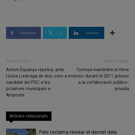
Facebook
X
Linkedin
Article anterior
Article següent
Antoni Espanya repetirà, amb
Tortosa mantindrà el ritme
Lluïsa Lizárraga de dos, com a
inversor durant el 2011 gràcies
candidat del PSC a les
a la col·laboració público-
pròximes municipals a
privada
Amposta
Articles relacionats
Pals reclama revisar el decret dels