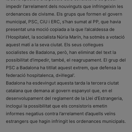
impedir l’arrelament dels nouvinguts que infringeixin les
ordenances de civisme. Els grups que formen el govern
municipal, PSC, CiU i ERC, s’han sumat al PP, que havia
presentat una moció copiada a la que l’alcaldessa de
l’Hospitalet, la socialista Núria Marín, ha sotmès a votació
aquest matí a la seva ciutat. Els seus col·legues
socialistes de Badalona, però, han eliminat del text la
possibilitat d’impedir, també, el reagrupament. El grup del
PSC a Badalona ha titllat aquest extrem, que defensa la
federació hospitalenca, d»il·legal’.
Badalona ha esdevingut aquesta tarda la tercera ciutat
catalana que demana al govern espanyol que, en el
desenvolupament del reglament de la Llei d’Estrangeria,
inclogui la possibilitat que els consistoris emetin
informes negatius contra l’arrelament d’aquells veïns
estrangers que hagin infringit les ordenances municipals.