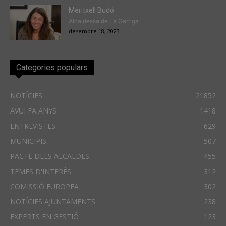
Meritxell Budó
Alcaldessa de La Garriga
desembre 18, 2023
Categories populars
NOTÍCIES
21852
AVUI FA ANYS
1418
ENTREVISTES
629
MUNICIPIS
507
PACTE DELS ALCALDES
455
TEMES D'INTERÈS
312
COMISSIÓ EUROPEA
302
NOTÍCIES AJUNTAMENTS
238
EXPERTS EN GESTIÓ
123