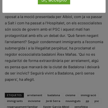
ICV-EUiA, a l’oposició, ha estat l’únic partit que s’ha
oposat a la moció presentada per Albiol, com ja va passar
a Salt i com ha passat a l’Hospitalet, on els ecosocialistes
són socis de govern amb el PSC i aquest matí han
protagonitzat amb ells un debat dur. ‘Què farem negant
l’arrelament? Seguir condemnant immigrants a l’economia
submergida i a la il·legalitat perpètua’, ha proclamat el
regidor ecosocialista badaloní Àlex Mañas. ‘Qui no es
regularitzi de forma extraordinària per arrelament, algú
es pensa que marxarà de la ciutat de Badalona i deixarà
de ser incívic? Seguirà vivint a Badalona, però sense
papers’, ha afegit.
ETIQUETES
arrelament
badalona
civisme
immigració
immigrants
incivisme
Jordi Serra
nouvinguts
pp
psc
reagrupament familiar
Xavier García-Albiol
xenofòbia