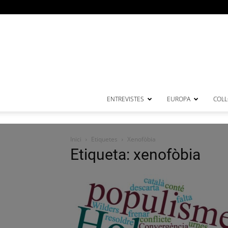
ENTREVISTES
EUROPA
COL·
Inici
Etiquetes
Xenofòbia
Etiqueta: xenofòbia