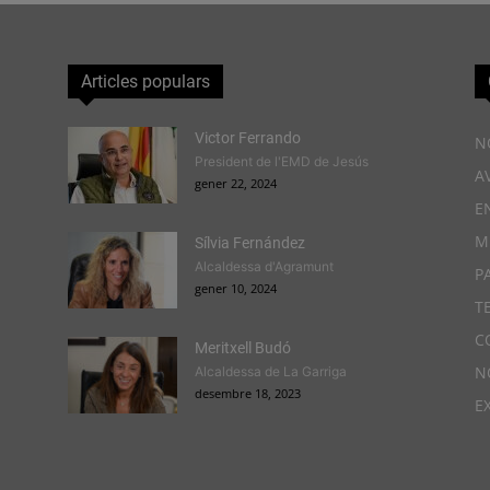
Articles populars
Victor Ferrando
N
President de l'EMD de Jesús
A
gener 22, 2024
E
M
Sílvia Fernández
Alcaldessa d'Agramunt
P
gener 10, 2024
T
C
Meritxell Budó
N
Alcaldessa de La Garriga
desembre 18, 2023
E