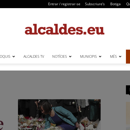
Entrar / registrar-se
Subscriure’s
Botiga
Qu
LOQUIS
ALCALDES TV
NOTÍCIES
MUNICIPIS
MÉS
Alcaldes