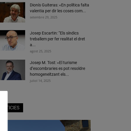
Dionís Guiteras: «En política falta
valentia per dir les coses com...
setembre 29, 2025
Josep Escartin: “Els síndics
treballem per fer realitat el dret
a...
agost 25, 2025
Josep M. Tost: «El turisme
d’escombraries es pot resoldre
homogeneïtzant els...
juliol 14, 2025
NOTICIES