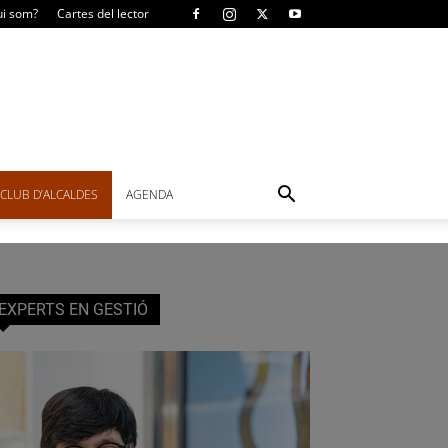
i som?
Cartes del lector
CLUB D’ALCALDES
AGENDA
EXPERTS EN GESTIÓ