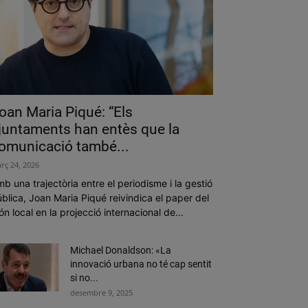
oan Maria Piqué: “Els
juntaments han entès que la
omunicació també...
rç 24, 2026
b una trajectòria entre el periodisme i la gestió
blica, Joan Maria Piqué reivindica el paper del
n local en la projecció internacional de...
Michael Donaldson: «La
innovació urbana no té cap sentit
si no...
desembre 9, 2025