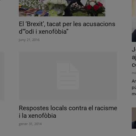
El ‘Brexit’, tacat per les acusacions
d’“odi i xenofòbia”
juny 21, 2016
J
a
c
ma
Am
pú
mó
Respostes locals contra el racisme
i la xenofòbia
gener 31, 2014