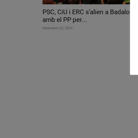
PSC, CiU i ERC s’alien a Badalona
amb el PP per...
desembre 22, 2010