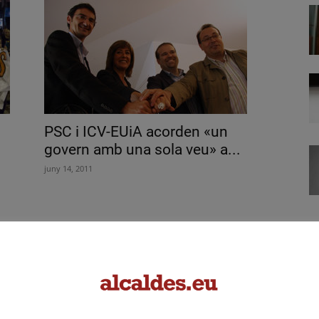
PSC i ICV-EUiA acorden «un
govern amb una sola veu» a...
juny 14, 2011