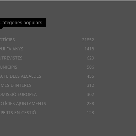
Categories populars
OTÍCIES
21852
VUI FA ANYS
1418
NTREVISTES
629
UNICIPIS
506
ACTE DELS ALCALDES
455
EMES D'INTERÈS
312
OMISSIÓ EUROPEA
302
OTÍCIES AJUNTAMENTS
238
XPERTS EN GESTIÓ
123