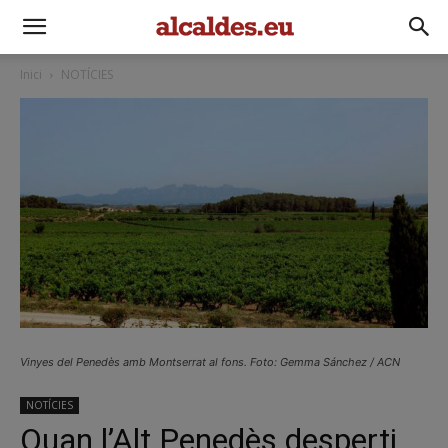
Inici
NOTÍCIES
Vinyes del Penedès amb Montserrat al fons. Foto: Gemma Sánchez / ACN
NOTÍCIES
Quan l’Alt Penedès desperti