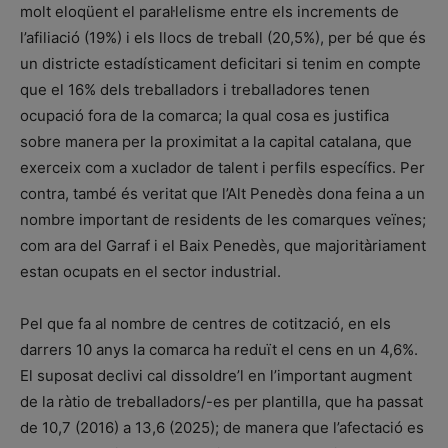
molt eloqüent el paral·lelisme entre els increments de
l’afiliació (19%) i els llocs de treball (20,5%), per bé que és
un districte estadísticament deficitari si tenim en compte
que el 16% dels treballadors i treballadores tenen
ocupació fora de la comarca; la qual cosa es justifica
sobre manera per la proximitat a la capital catalana, que
exerceix com a xuclador de talent i perfils específics. Per
contra, també és veritat que l’Alt Penedès dona feina a un
nombre important de residents de les comarques veïnes;
com ara del Garraf i el Baix Penedès, que majoritàriament
estan ocupats en el sector industrial.
Pel que fa al nombre de centres de cotització, en els
darrers 10 anys la comarca ha reduït el cens en un 4,6%.
El suposat declivi cal dissoldre’l en l’important augment
de la ràtio de treballadors/-es per plantilla, que ha passat
de 10,7 (2016) a 13,6 (2025); de manera que l’afectació es