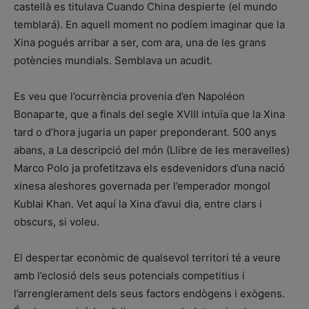
castellà es titulava Cuando China despierte (el mundo
temblará). En aquell moment no podíem imaginar que la
Xina pogués arribar a ser, com ara, una de les grans
potències mundials. Semblava un acudit.
Es veu que l’ocurrència provenia d’en Napoléon
Bonaparte, que a finals del segle XVIII intuïa que la Xina
tard o d’hora jugaria un paper preponderant. 500 anys
abans, a La descripció del món (Llibre de les meravelles)
Marco Polo ja profetitzava els esdevenidors d’una nació
xinesa aleshores governada per l’emperador mongol
Kublai Khan. Vet aquí la Xina d’avui dia, entre clars i
obscurs, si voleu.
El despertar econòmic de qualsevol territori té a veure
amb l’eclosió dels seus potencials competitius i
l’arrenglerament dels seus factors endògens i exògens.