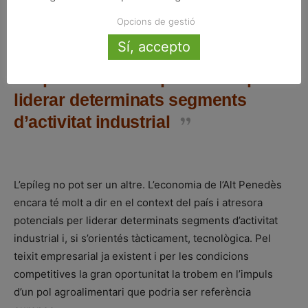
Opcions de gestió
L’economia de l’Alt Penedès
Sí, accepto
encara té molt a dir en el context
del país i atresora potencials per
liderar determinats segments
d’activitat industrial
L’epíleg no pot ser un altre. L’economia de l’Alt Penedès
encara té molt a dir en el context del país i atresora
potencials per liderar determinats segments d’activitat
industrial i, si s’orientés tàcticament, tecnològica. Pel
teixit empresarial ja existent i per les condicions
competitives la gran oportunitat la trobem en l’impuls
d’un pol agroalimentari que podria ser referència