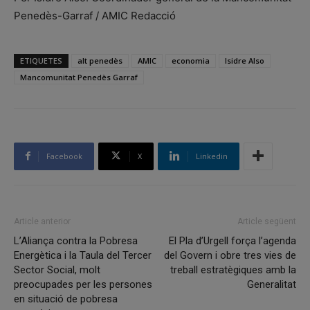
Penedès-Garraf / AMIC Redacció
ETIQUETES
alt penedès
AMIC
economia
Isidre Also
Mancomunitat Penedès Garraf
Facebook
X
Linkedin
Article anterior
Article següent
L’Aliança contra la Pobresa
El Pla d’Urgell força l’agenda
Energètica i la Taula del Tercer
del Govern i obre tres vies de
Sector Social, molt
treball estratègiques amb la
preocupades per les persones
Generalitat
en situació de pobresa