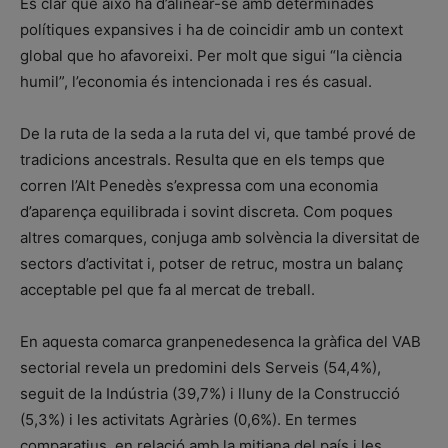
És clar que això ha d’alinear-se amb determinades
polítiques expansives i ha de coincidir amb un context
global que ho afavoreixi. Per molt que sigui “la ciència
humil”, l’economia és intencionada i res és casual.
De la ruta de la seda a la ruta del vi, que també prové de
tradicions ancestrals. Resulta que en els temps que
corren l’Alt Penedès s’expressa com una economia
d’aparença equilibrada i sovint discreta. Com poques
altres comarques, conjuga amb solvència la diversitat de
sectors d’activitat i, potser de retruc, mostra un balanç
acceptable pel que fa al mercat de treball.
En aquesta comarca granpenedesenca la gràfica del VAB
sectorial revela un predomini dels Serveis (54,4%),
seguit de la Indústria (39,7%) i lluny de la Construcció
(5,3%) i les activitats Agràries (0,6%). En termes
comparatius, en relació amb la mitjana del país i les