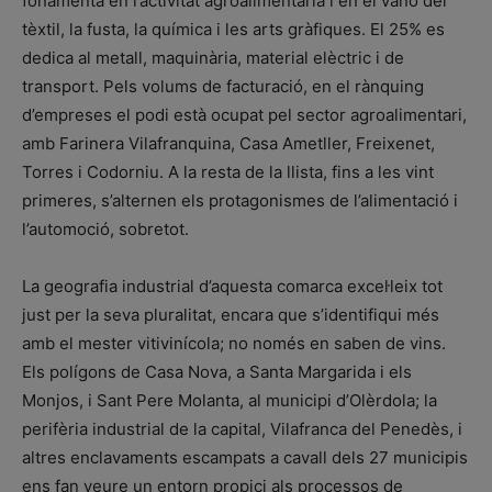
fonamenta en l’activitat agroalimentària i en el vano del
tèxtil, la fusta, la química i les arts gràfiques. El 25% es
dedica al metall, maquinària, material elèctric i de
transport. Pels volums de facturació, en el rànquing
d’empreses el podi està ocupat pel sector agroalimentari,
amb Farinera Vilafranquina, Casa Ametller, Freixenet,
Torres i Codorniu. A la resta de la llista, fins a les vint
primeres, s’alternen els protagonismes de l’alimentació i
l’automoció, sobretot.
La geografia industrial d’aquesta comarca excel·leix tot
just per la seva pluralitat, encara que s’identifiqui més
amb el mester vitivinícola; no només en saben de vins.
Els polígons de Casa Nova, a Santa Margarida i els
Monjos, i Sant Pere Molanta, al municipi d’Olèrdola; la
perifèria industrial de la capital, Vilafranca del Penedès, i
altres enclavaments escampats a cavall dels 27 municipis
ens fan veure un entorn propici als processos de