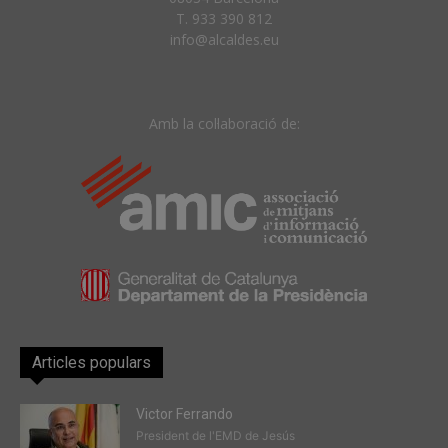
T. 933 390 812
info@alcaldes.eu
Amb la col·laboració de:
Articles populars
Victor Ferrando
President de l'EMD de Jesús