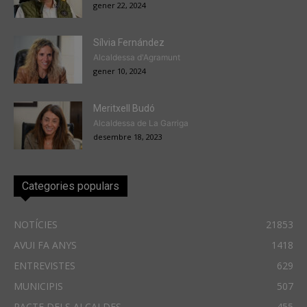
gener 22, 2024
Sílvia Fernández
Alcaldessa d'Agramunt
gener 10, 2024
Meritxell Budó
Alcaldessa de La Garriga
desembre 18, 2023
Categories populars
NOTÍCIES
21853
AVUI FA ANYS
1418
ENTREVISTES
629
MUNICIPIS
507
PACTE DELS ALCALDES
455