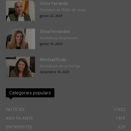
Victor Ferrando
President de l'EMD de Jesús
gener 22, 2024
Sílvia Fernández
Alcaldessa d'Agramunt
gener 10, 2024
Meritxell Budó
Alcaldessa de La Garriga
desembre 18, 2023
Categories populars
NOTÍCIES
21852
AVUI FA ANYS
1418
ENTREVISTES
629