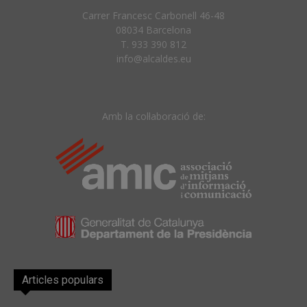
Carrer Francesc Carbonell 46-48
08034 Barcelona
T. 933 390 812
info@alcaldes.eu
Amb la col·laboració de:
Articles populars