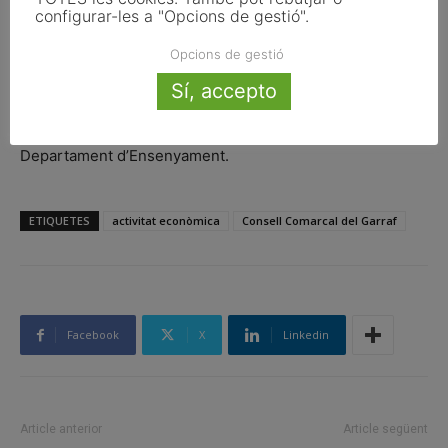
configurar-les a "Opcions de gestió".
i la Geltrú, Sitges, Cubelles, Sant Pere de Ribes,
Canyelles i Olivella, l’Agència de Desenvolupament Node
Opcions de gestió
Garraf, la Universitat Politècnica de Catalunya, els
Sí, accepto
sindicats UGT i CC.OO, la Federació Empresarial del Gran
Penedès, i la Generalitat de Catalunya a través del
Departament d’Ensenyament.
ETIQUETES
activitat econòmica
Consell Comarcal del Garraf
Facebook
X
Linkedin
Article anterior
Article següent