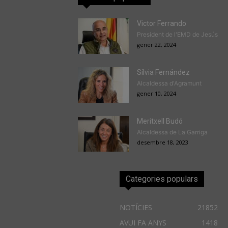
Victor Ferrando
President de l'EMD de Jesús
gener 22, 2024
Sílvia Fernández
Alcaldessa d'Agramunt
gener 10, 2024
Meritxell Budó
Alcaldessa de La Garriga
desembre 18, 2023
Categories populars
NOTÍCIES
21852
AVUI FA ANYS
1418