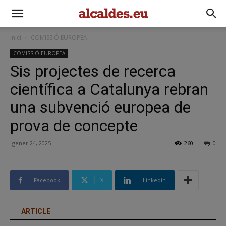
Inici
COMISSIÓ EUROPEA
COMISSIÓ EUROPEA
Sis projectes de recerca
científica a Catalunya rebran
una subvenció europea de
prova de concepte
gener 24, 2025
260
0
Facebook
X
Linkedin
ARTICLE