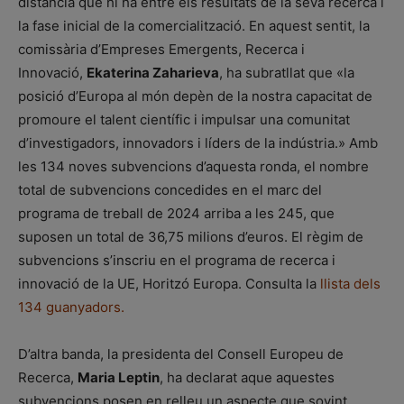
distància que hi ha entre els resultats de la seva recerca i
la fase inicial de la comercialització. En aquest sentit, la
comissària d’Empreses Emergents, Recerca i
Innovació,
Ekaterina Zaharieva
, ha subratllat que «la
posició d’Europa al món depèn de la nostra capacitat de
promoure el talent científic i impulsar una comunitat
d’investigadors, innovadors i líders de la indústria.» Amb
les 134 noves subvencions d’aquesta ronda, el nombre
total de subvencions concedides en el marc del
programa de treball de 2024 arriba a les 245, que
suposen un total de 36,75 milions d’euros. El règim de
subvencions s’inscriu en el programa de recerca i
innovació de la UE, Horitzó Europa. Consulta la
llista dels
134 guanyadors.
D’altra banda, la presidenta del Consell Europeu de
Recerca,
Maria Leptin
, ha declarat aque aquestes
subvencions posen en relleu un aspecte que sovint