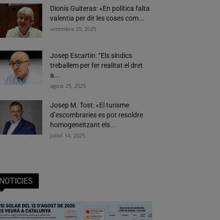
Dionís Guiteras: «En política falta
valentia per dir les coses com...
setembre 29, 2025
Josep Escartin: “Els síndics
treballem per fer realitat el dret
a...
agost 25, 2025
Josep M. Tost: «El turisme
d’escombraries es pot resoldre
homogeneïtzant els...
juliol 14, 2025
NOTICIES