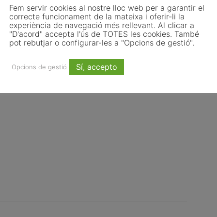
ia i embotits.
Fem servir cookies al nostre lloc web per a garantir el
correcte funcionament de la mateixa i oferir-li la
ó.
experiència de navegació més rellevant. Al clicar a
"D'acord" accepta l'ús de TOTES les cookies. També
ivitats artístiques i patrimonials.
pot rebutjar o configurar-les a "Opcions de gestió".
tiona els residus d’un municipi.
Sí, accepto
Opcions de gestió
anal