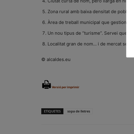
Ciutat curta de nom, però llarga en històr
Zona rural amb baixa densitat de poblaci
Àrea de treball municipal que gestiona act
Un nou tipus de “turisme”. Servei que ges
Localitat gran de nom… i de mercat setm
© alcaldes.eu
Versió per imprimir
ETIQUETES
sopa de lletres