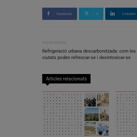
Facebook
X
Linkedin
Article anterior
Refrigeració urbana descarbonitzada: com les
ciutats poden refrescar-se i desintoxicar-se
Articles relacionats