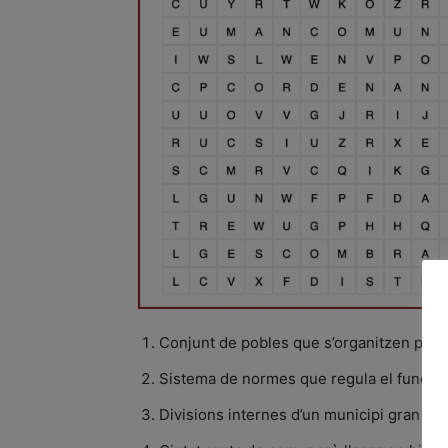
Conjunt de pobles que s’organitzen per 
Sistema de normes que regula el funcio
Divisions internes d’un municipi gran