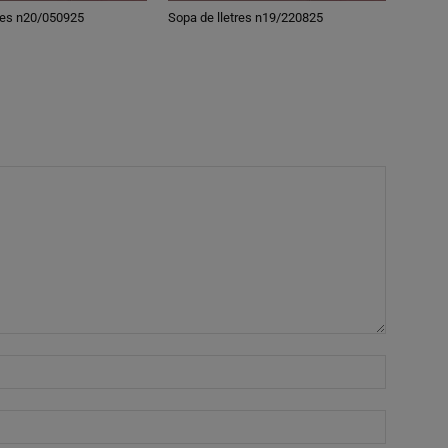
tres n20/050925
Sopa de lletres n19/220825