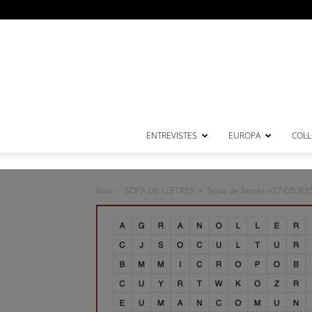
ENTREVISTES
EUROPA
COL·
Inici
SOPA DE LLETRES
Sopa de lletres n17/08082