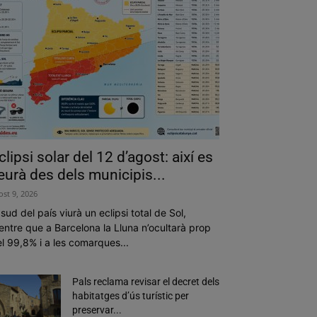
clipsi solar del 12 d’agost: així es
eurà des dels municipis...
ost 9, 2026
 sud del país viurà un eclipsi total de Sol,
ntre que a Barcelona la Lluna n’ocultarà prop
l 99,8% i a les comarques...
Pals reclama revisar el decret dels
habitatges d’ús turístic per
preservar...