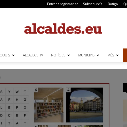
Entrar / registrar-se
Subscriure’s
Botiga
Qu
LOQUIS
ALCALDES TV
NOTÍCIES
MUNICIPIS
MÉS
Alcaldes
5