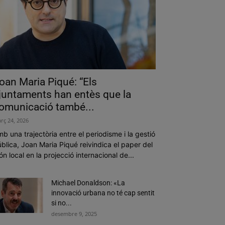
oan Maria Piqué: “Els
juntaments han entès que la
omunicació també...
rç 24, 2026
b una trajectòria entre el periodisme i la gestió
blica, Joan Maria Piqué reivindica el paper del
n local en la projecció internacional de...
Michael Donaldson: «La
innovació urbana no té cap sentit
si no...
desembre 9, 2025