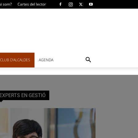
i som?
Cartes del lector
CLUB D’ALCALDES
AGENDA
EXPERTS EN GESTIÓ