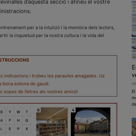
evinalles d’aquesta secció i afineu el vostre
inistracions.
ntrenament per a la intuïció i la memòria dels lectors,
 la inquietud per la nostra cultura i la vida del
STRUCCIONS
E
v
es indicacions i trobeu les paraules amagades. Us
ag
a bona estona de gaudi.
El
es sopes de lletres als vostres amics
!
me
de