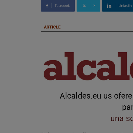
Facebook
X
Linkedin
ARTICLE
Alcaldes.eu us ofer
par
una so