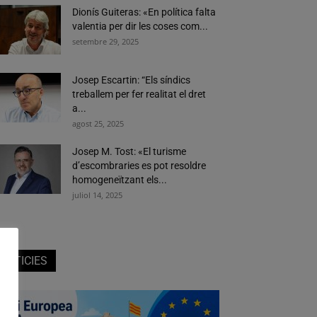
Dionís Guiteras: «En política falta
valentia per dir les coses com...
setembre 29, 2025
Josep Escartin: “Els síndics
treballem per fer realitat el dret
a...
agost 25, 2025
Josep M. Tost: «El turisme
d’escombraries es pot resoldre
homogeneïtzant els...
juliol 14, 2025
NOTICIES