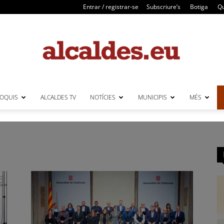
Entrar / registrar-se
Subscriure’s
Botiga
Qu
LOQUIS
ALCALDES TV
NOTÍCIES
MUNICIPIS
MÉS
Alcaldes