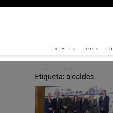
ENTREVISTES
EUROPA
COL·
Inici
Etiquetes
Alcaldes
Etiqueta: alcaldes