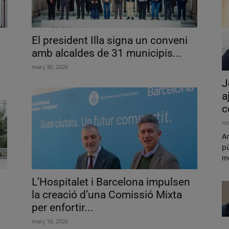
El president Illa signa un conveni
amb alcaldes de 31 municipis...
març 30, 2026
J
a
c
ma
Am
pú
mó
L’Hospitalet i Barcelona impulsen
la creació d’una Comissió Mixta
per enfortir...
març 16, 2026