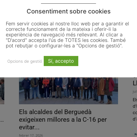
Consentiment sobre cookies
Impulsem Lleida i Impulsem el
Fem servir cookies al nostre lloc web per a garantir el
Penedès presenten un manifest
correcte funcionament de la mateixa i oferir-li la
per una...
experiència de navegació més rellevant. Al clicar a
"D'acord" accepta l'ús de TOTES les cookies. També
febrer 19, 2026
pot rebutjar o configurar-les a "Opcions de gestió".
Sí, accepto
Opcions de gestió
L
o
L
ju
El
d'
Els alcaldes del Berguedà
co
..
exigeixen millores a la C-16 per
d'
evitar...
febrer 17, 2026