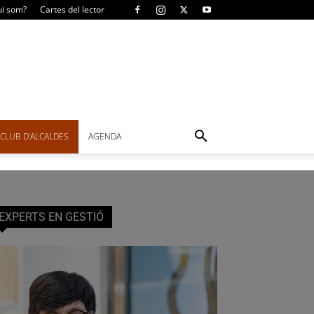
i som?
Cartes del lector
CLUB D’ALCALDES
AGENDA
EXPERTS EN GESTIÓ