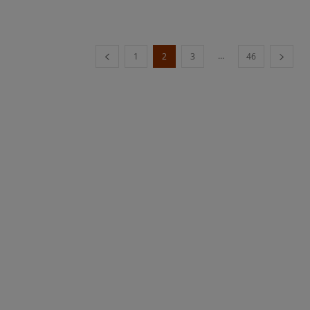
...
1
2
3
46