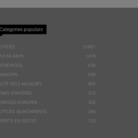
Categories populars
OTÍCIES
21851
VUI FA ANYS
1418
NTREVISTES
629
UNICIPIS
506
ACTE DELS ALCALDES
455
EMES D'INTERÈS
312
OMISSIÓ EUROPEA
302
OTÍCIES AJUNTAMENTS
236
XPERTS EN GESTIÓ
123