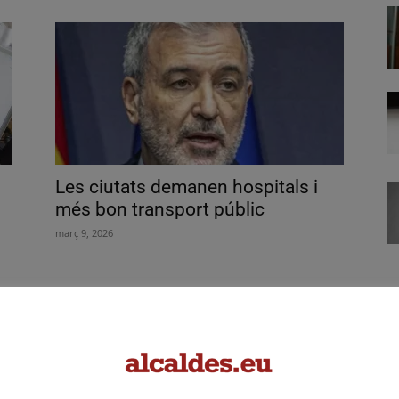
Les ciutats demanen hospitals i
s
més bon transport públic
març 9, 2026