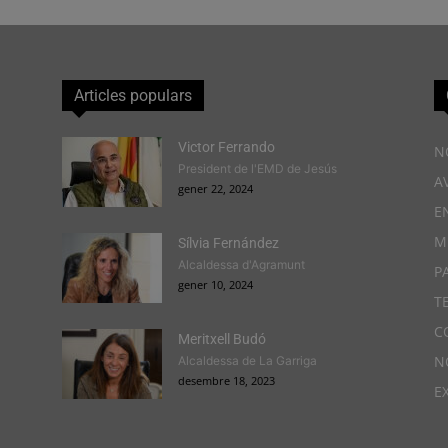
Articles populars
Victor Ferrando
N
President de l'EMD de Jesús
A
gener 22, 2024
E
M
Sílvia Fernández
Alcaldessa d'Agramunt
P
gener 10, 2024
T
C
Meritxell Budó
N
Alcaldessa de La Garriga
desembre 18, 2023
E