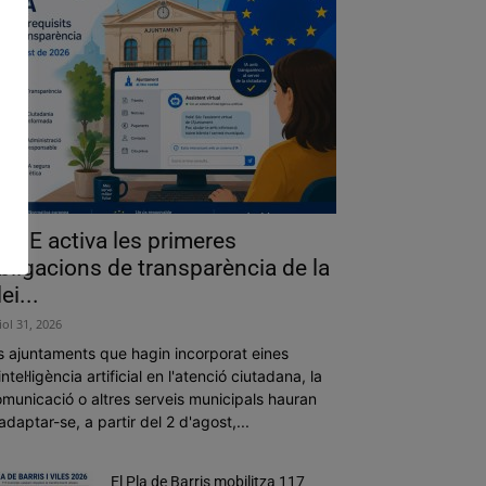
a UE activa les primeres
bligacions de transparència de la
lei...
liol 31, 2026
s ajuntaments que hagin incorporat eines
intel·ligència artificial en l'atenció ciutadana, la
municació o altres serveis municipals hauran
adaptar-se, a partir del 2 d'agost,...
El Pla de Barris mobilitza 117