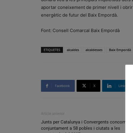
aportar coneixement de primer nivell i obrir
energètic de futur del Baix Empordà.
Font: Consell Comarcal Baix Empordà
ETIQUETES
alcaldes
alcaldesses
Baix Empordà
Facebook
X
Linkedin
Article anterior
Junts per Catalunya i Convergents concorrera
conjuntament a 58 pobles i ciutats a les