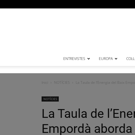
ENTREVISTES
EUROPA
COL·
Inici
NOTÍCIES
La Taula de l’Energia del Baix Emp
NOTÍCIES
La Taula de l’Ene
Empordà aborda 