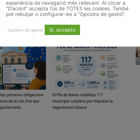
problemes dels ciutadans, especialment
experiència de navegació més rellevant. Al clicar a
l’habitatge»
"D'acord" accepta l'ús de TOTES les cookies. També
pot rebutjar o configurar-les a "Opcions de gestió".
Sí, accepto
Opcions de gestió
 les primeres obligacions
El Pla de Barris mobilitza 117
ncia de la Llei d’IA que
municipis catalans per impulsar la
 ajuntaments
regeneració urbana