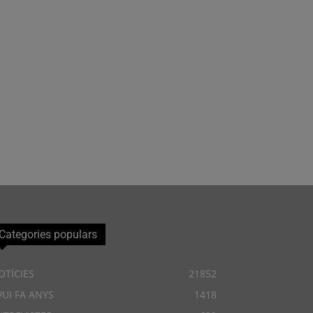
Categories populars
OTÍCIES
21852
VUI FA ANYS
1418