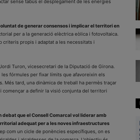
ractar sense tabús el desplegament de les energies
oluntat de generar consensos i implicar el territori en
ectorial per a la generació elèctrica eòlica i fotovoltaica.
criteris propis i adaptat a les necessitats i
Jordi Turon, vicesecretari de la Diputació de Girona.
 les fórmules per fixar límits que afavoreixin els
s. Més tard, una dinàmica de treball ha permès traçar
 i començar a definir la visió conjunta del territori
n debat que el Consell Comarcal vol liderar amb
rritorial adequat per a les noves infraestructures
cep com un cicle de ponències específiques, on es
alcaldes i alcaldesses de la comarca. L’objectiu és