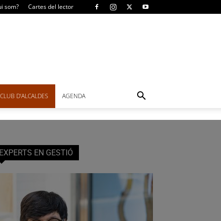
i som?
Cartes del lector
CLUB D’ALCALDES
AGENDA
EXPERTS EN GESTIÓ