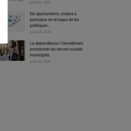
juliol 31, 2026
Els ajuntaments, cridats a
participar en el mapa de les
polítiques...
juliol 23, 2026
La dependència i l’envelliment
pressionen els serveis socials
municipals
juliol 20, 2026