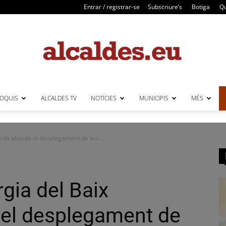
Entrar / registrar-se
Subscriure’s
Botiga
Qu
LOQUIS
ALCALDES TV
NOTÍCIES
MUNICIPIS
MÉS
Alcaldes
ordà aborda el desplegament de les...
rgia del Baix
el desplegament de