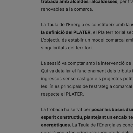
trobada amb alcaldes i alcaldesses
, per t
renovables a la comarca.
La Taula de l’Energia es constitueix amb la
v
la definició del PLATER
, el Pla territorial s
L’objectiu és establir un model comarcal amb 
singularitats del territori.
La sessió va comptar amb la intervenció de 
Qui va detallar el funcionament dels tributs i
ingressos sense castigar els projectes petit
les línies principals de l’estratègia comarcal
respecte el PLATER.
La trobada ha servit per
posar les bases d’u
esperit constructiu, plantejant un encaix te
energètiques.
La Taula de l’Energia es con
donarà veu a les principals inquietuds dels 