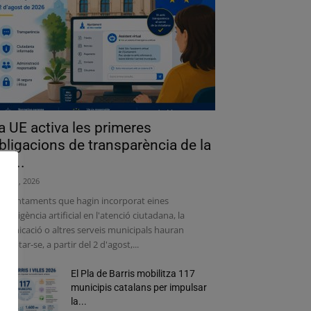
a UE activa les primeres
bligacions de transparència de la
lei...
liol 31, 2026
s ajuntaments que hagin incorporat eines
intel·ligència artificial en l'atenció ciutadana, la
municació o altres serveis municipals hauran
adaptar-se, a partir del 2 d'agost,...
El Pla de Barris mobilitza 117
municipis catalans per impulsar
la...