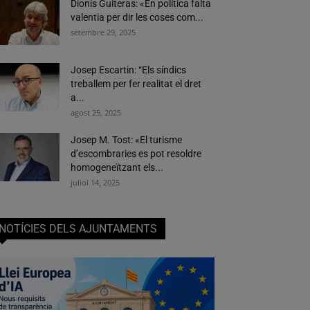
Dionís Guiteras: «En política falta
valentia per dir les coses com...
setembre 29, 2025
Josep Escartin: “Els síndics
treballem per fer realitat el dret
a...
agost 25, 2025
Josep M. Tost: «El turisme
d’escombraries es pot resoldre
homogeneïtzant els...
juliol 14, 2025
NOTÍCIES DELS AJUNTAMENTS