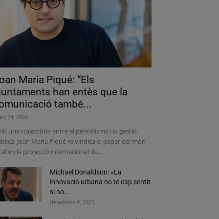
oan Maria Piqué: “Els
juntaments han entès que la
omunicació també...
rç 24, 2026
b una trajectòria entre el periodisme i la gestió
blica, Joan Maria Piqué reivindica el paper del món
cal en la projecció internacional de...
Michael Donaldson: «La
innovació urbana no té cap sentit
si no...
desembre 9, 2025