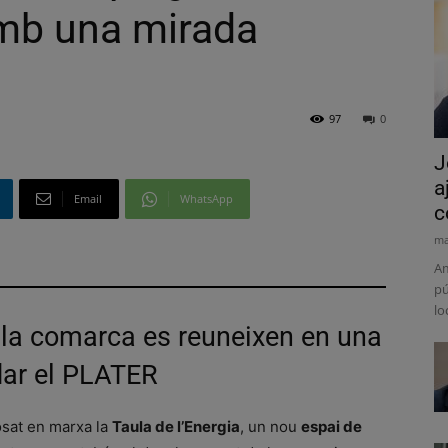
amb una mirada
97
0
J
a
Email
WhatsApp
c
ma
Am
pú
lo
 la comarca es reuneixen en una
dar el PLATER
osat en marxa la
Taula de l’Energia
, un nou
espai de