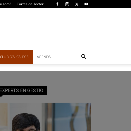
i som?
Cartes del lector
CLUB D’ALCALDES
AGENDA
EXPERTS EN GESTIÓ