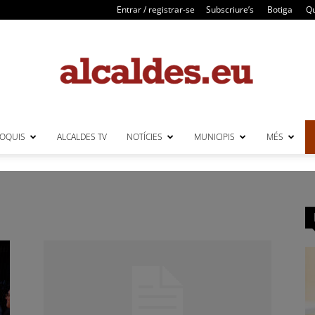
Entrar / registrar-se
Subscriure’s
Botiga
Qu
LOQUIS
ALCALDES TV
NOTÍCIES
MUNICIPIS
MÉS
Alcaldes