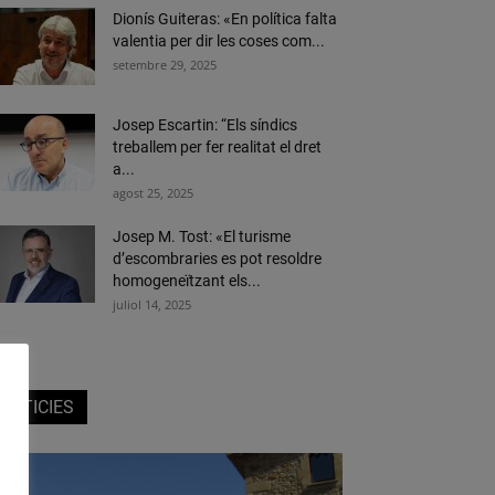
Dionís Guiteras: «En política falta
valentia per dir les coses com...
setembre 29, 2025
Josep Escartin: “Els síndics
treballem per fer realitat el dret
a...
agost 25, 2025
Josep M. Tost: «El turisme
d’escombraries es pot resoldre
homogeneïtzant els...
juliol 14, 2025
NOTICIES