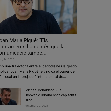
oan Maria Piqué: “Els
juntaments han entès que la
omunicació també...
rç 24, 2026
b una trajectòria entre el periodisme i la gestió
blica, Joan Maria Piqué reivindica el paper del
n local en la projecció internacional de...
Michael Donaldson: «La
innovació urbana no té cap sentit
si no...
desembre 9, 2025