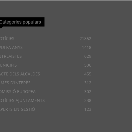
Categories populars
OTÍCIES
21852
VUI FA ANYS
1418
NTREVISTES
629
UNICIPIS
506
ACTE DELS ALCALDES
455
EMES D'INTERÈS
312
OMISSIÓ EUROPEA
302
OTÍCIES AJUNTAMENTS
238
XPERTS EN GESTIÓ
123