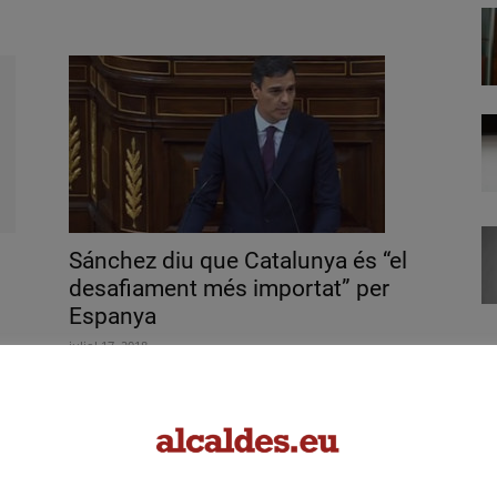
Sánchez diu que Catalunya és “el
desafiament més importat” per
Espanya
juliol 17, 2018