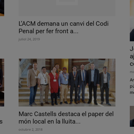
L’ACM demana un canvi del Codi
Penal per fer front a...
juliol 24, 2019
J
a
c
ma
Am
pú
mó
Marc Castells destaca el paper del
s
món local en la lluita...
octubre 2, 2018