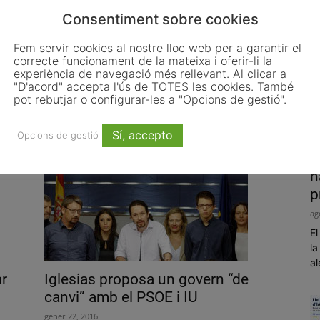
Consentiment sobre cookies
Fem servir cookies al nostre lloc web per a garantir el
correcte funcionament de la mateixa i oferir-li la
El Govern denuncia que Foment
experiència de navegació més rellevant. Al clicar a
vol “maquillar” els retards de
"D'acord" accepta l'ús de TOTES les cookies. També
Rodalies...
pot rebutjar o configurar-les a "Opcions de gestió".
maig 9, 2016
Sí, accepto
Opcions de gestió
P
h
p
ag
El
la
al
ar
Iglesias proposa un govern “de
canvi” amb el PSOE i IU
gener 22, 2016