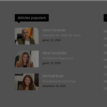
Articles populars
Victor Ferrando
N
President de l'EMD de Jesús
A
gener 22, 2024
E
M
Sílvia Fernández
Alcaldessa d'Agramunt
P
gener 10, 2024
T
C
Meritxell Budó
N
Alcaldessa de La Garriga
desembre 18, 2023
E