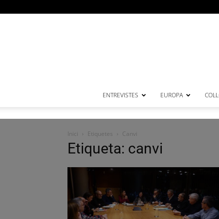
ENTREVISTES
EUROPA
COL·
Inici
Etiquetes
Canvi
Etiqueta: canvi